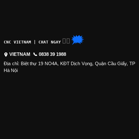
🗯
👉🏽
CNC VIETNAM | CHAT NGAY
VIETNAM 📞
0838 39 1988
Địa chỉ: Biệt thự 19 NO4A, KĐT Dịch Vọng, Quận Cầu Giấy, TP
Hà Nội