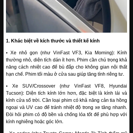
1. Khác biệt về kích thước và thiết kế kính
• Xe nhỏ gọn (như VinFast VF3, Kia Morning): Kính
thường nhỏ, diện tích dán ít hơn. Phim cần chú trọng khả
năng cách nhiệt cao để bù đắp cho không gian nội thất
hạn chế. Phim tối màu ở cửa sau giúp tăng tính riêng tư.
• Xe SUV/Crossover (như VinFast VF8, Hyundai
Tucson): Diện tích kính lớn hơn, đặc biệt là kính lái và
kính cửa sổ trời. Cần loại phim có khả năng cản tia hồng
ngoại và UV cao để tránh nhiệt độ trong xe tăng nhanh.
Đòi hỏi phim có độ bền và chống lóa tốt để phù hợp với
kính nghiêng hoặc góc lớn.