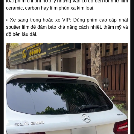
loại phim chi phí hợp lý nhưng vẫn có độ bền tốt như film
ceramic, carbon hay film phún xạ kim loại.
• Xe sang trọng hoặc xe VIP: Dùng phim cao cấp nhất
sputter film để đảm bảo khả năng cách nhiệt, thẩm mỹ và
độ bền lâu dài.