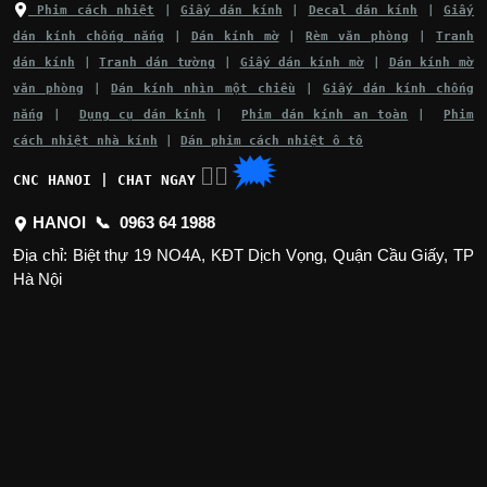
Phim cách nhiệt
|
Giấy dán kính
|
Decal dán kính
|
Giấy
dán kính chống nắng
|
Dán kính mờ
|
Rèm văn phòng
|
Tranh
dán kính
|
Tranh dán tường
|
Giấy dán kính mờ
|
Dán kính mờ
văn phòng
|
Dán kính nhìn một chiều
|
Giấy dán kính chống
nắng
|
Dụng cụ dán kính
|
Phim dán kính an toàn
|
Phim
cách nhiệt nhà kính
|
Dán phim cách nhiệt ô tô
🗯
👉🏽
CNC HANOI | CHAT NGAY
HANOI 📞
0963 64 1988
Địa chỉ: Biệt thự 19 NO4A, KĐT Dịch Vọng, Quận Cầu Giấy, TP
Hà Nội