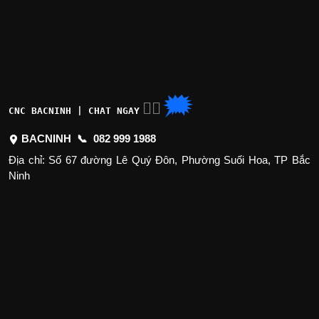
🗯
👉🏽
CNC BACNINH | CHAT NGAY
BACNINH 📞
082 999 1988
Địa chỉ: Số 67 đường Lê Quý Đôn, Phường Suối Hoa, TP Bắc
Ninh