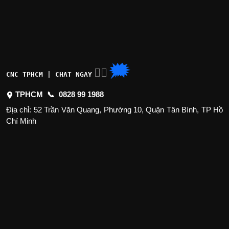
🗯
👉🏽
CNC TPHCM | CHAT NGAY
TPHCM 📞
0828 99 1988
Địa chỉ: 52 Trần Văn Quang, Phường 10, Quận Tân Bình, TP Hồ
Chí Minh