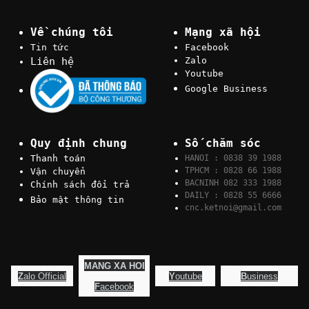
Về chúng tôi
Mạng xã hội
Tin tức
Facebook
Liên hệ
Zalo
Youtube
Google Business
Quy định chung
Số chăm sóc
Thanh toán
HANOI : 0838 39 1988
TPHCM : 0828 66 1988
Vận chuyển
BACNINH 082 333 1988
Chính sách đổi trả
DAILY : 0828 55 6666
Bảo mật thông tin
cnc.ketnoi@gmail.com
MANG XA HOI
Z
alo Official
Y
outube
B
usiness
F
acebook