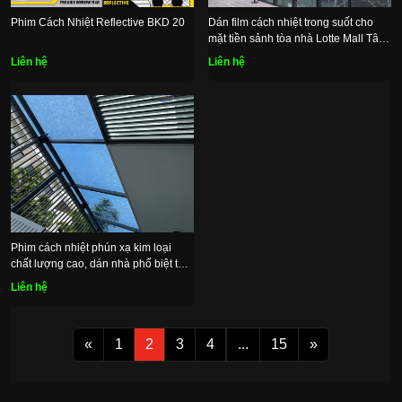
Phim Cách Nhiệt Reflective BKD 20
Dán film cách nhiệt trong suốt cho
mặt tiền sảnh tòa nhà Lotte Mall Tây
Hồ
Liên hệ
Liên hệ
Phim cách nhiệt phún xạ kim loại
chất lượng cao, dán nhà phố biệt thự
trở nên dịu mát riêng tư và đẹp ấn
Liên hệ
tượng
«
1
2
3
4
...
15
»