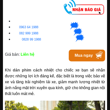
CNC WINDOW FILM
🗯
👉🏽
HN
:
0963 64 1988
| C
hat
với Hanoi
🗯
👉🏽
BN
:
082 999 1988
| Chat với Bacninh
🗯
👉🏽
HC
M
:
0828 99 1988
|
Chat với Tphcm
Giá bán:
Liên hệ
Mua ngay
Khi
dán phim cách nhiệt
cho chiếc xe bạn sẽ nhận
được những lợi ích đáng kể, đặc biệt là trong việc bảo vệ
xe và tăng trải nghiệm lái xe, giảm mạnh lượng nhiệt từ
ánh nắng mặt trời xuyên qua kính, giữ cho không gian nội
thất luôn mát mẻ.