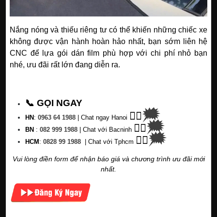
Nắng nóng và thiếu riêng tư có thể khiến những chiếc xe
không được vận hành hoàn hảo nhất, bạn sớm liên hệ
CNC để lựa gói dán film phù hợp với chi phí nhỏ bạn
nhé, ưu đãi rất lớn đang diễn ra.
📞 GỌI NGAY
🗯
👉🏽
HN
:
0963 64 1988
| C
hat ngay Hanoi
🗯
👉🏽
BN
:
082 999 1988
| Chat với Bacninh
🗯
👉🏽
HC
M
:
0828 99 1988
|
Chat với Tphcm
Vui lòng điền form để nhận báo giá và chương trình ưu đãi mới
nhất.