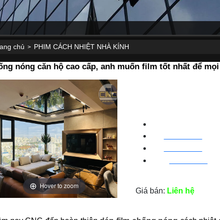
rang chủ
PHIM CÁCH NHIỆT NHÀ KÍNH
>
ng nóng căn hộ cao cấp, anh muốn film tốt nhất để mọ
CNC WINDOW FIL
HN
:
0963 64 1988
| C
ha
BN
:
082 999 1988
| Cha
HC
M
:
0828 99 1988
|
Ch
Hover to zoom
Giá bán:
Liên hệ