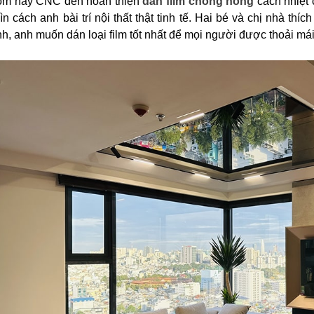
m nay CNC đến hoàn thiện
dán film chống nóng
cách nhiệt 
ìn cách anh bài trí nội thất thật tinh tế. Hai bé và chị nhà thí
nh, anh muốn dán loại film tốt nhất để mọi người được thoải mái