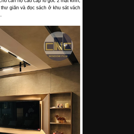
cho căn hộ cao cấp lô góc 2 mặt kính,
ch thư giãn và đọc sách ở khu sát vách
.