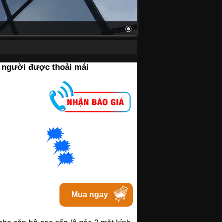
i người được thoải mái
M
🗯
👉🏽
t
với Hanoi
🗯
👉🏽
t với Bacninh
🗯
👉🏽
at với Tphcm
Mua ngay