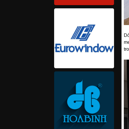
Dò
me
tr