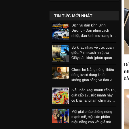
TIN TỨC MỚI NHẤT
Dịch vụ dán kính Bình
Dương - Dán phim cách
nhiệt, dán kính mờ trang trí
và phim bảo vệ
Sự khác nhau về trực quan
giữa Phim cách nhiệt và
Giấy dán kính (phản quang,
một chiều) có thể nhận biết
Dò
ngay
Chớm hè Nắng nóng, thiếu
nh
riêng tư có đang khiến
bả
không gian sống và làm việc
của bạn ngột ngạt, khó chịu
Siêu bão Yagi mạnh cấp 16,
hơn bao giờ hết.
giật cấp 17, sức mạnh này
có khả năng làm chìm tàu
trọng tải lớn
Một giải pháp chống nóng
mạnh mẽ, một sản phẩm
hiệu năng cao với giá thành
rẻ