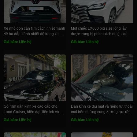
Xe nhỏ gọn cần film cách nhiệt mạnh
Một chiếc LX600 big size lộng lẫy
để bù đắp tránh nhiệt độ trong xe
được trang bị phim cách nhiệt cao
tăng nhanh
cấp riêng tư dịu mát, sử dụng lâu dài
Giá bán: Liên hệ
Giá bán: Liên hệ
Gói film dán kính xe cao cấp cho
Dán kính xe dịu mát và riêng tư, thoải
Land Cruiser, hiện đại, tiện ích và
mái trên những cung đường rực rỡ
hiệu năng cao
ngày hè
Giá bán: Liên hệ
Giá bán: Liên hệ