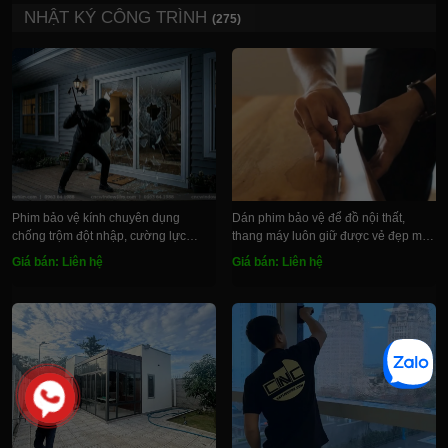
NHẬT KÝ CÔNG TRÌNH
(275)
Phim bảo vệ kính chuyên dụng
Dán phim bảo vệ để đồ nội thất,
chống trộm đột nhập, cường lực
thang máy luôn giữ được vẻ đẹp mới
chống nổ vỡ gió bão
nguyên ngày đầu
Giá bán: Liên hệ
Giá bán: Liên hệ