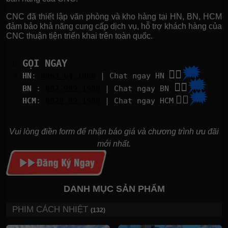
CNC đã thiết lập văn phòng và kho hàng tại HN, BN, HCM
đảm bảo khả năng cung cấp dịch vụ, hỗ trợ khách hàng của
CNC thuận tiện triển khai trên toàn quốc.
GỌI NGAY
🗯
👉🏽
HN
:
0963 64 1988
| Chat
ngay HN
🗯
👉🏽
BN
:
082 999 1988
| Chat ngay BN
🗯
👉🏽
HCM
:
0828 99 1988
| Chat ngay HCM
Vui lòng điền form để nhận báo giá và chương trình ưu đãi
mới nhất.
DANH MỤC SẢN PHẨM
PHIM CÁCH NHIỆT
(132)