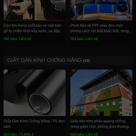
Dán film trong suốt bảo vệ mặt bàn
Phim bảo vệ PPF màu đen, một
gỗ tự nhiên khỏi trầy xước, va đập,
phong cách nội thất khác biệt, sang
bụi bẩn
trọng và đầy bí ẩn
Giá bán: Liên hệ
Giá bán: Liên hệ
GIẤY DÁN KÍNH CHỐNG NẮNG
(10)
Giấy Dán Kính Chống Nắng - P5 đen
Giấy dán kính phản quang chống
xám
nóng giảm chói, không gian thoáng
mát riêng tư
Giá bán: 70,000 đ
Giá bán: Liên hệ