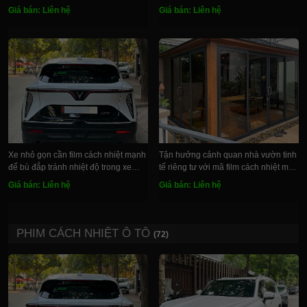
thẩm mỹ
và ô tô
Giá bán: Liên hệ
Giá bán: Liên hệ
Xe nhỏ gọn cần film cách nhiệt mạnh
Tận hưởng cảnh quan nhà vườn tinh
để bù đắp tránh nhiệt độ trong xe
tế riêng tư với mã film cách nhiệt màu
tăng nhanh
carbon đen nhạt
Giá bán: Liên hệ
Giá bán: Liên hệ
PHIM CÁCH NHIỆT Ô TÔ
(72)