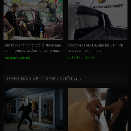
Dán kính chống nóng ô tô, thoải mái
Một chiếc Ford Ranger full đen lịch
trên những cung đường rực rỡ ngày
lãm vừa mới trình diện
hè
Giá bán: Liên hệ
Giá bán: Liên hệ
PHIM BẢO VỆ TRONG SUỐT
(13)