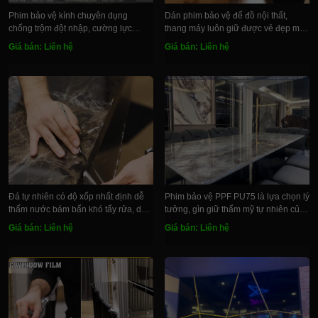
Phim bảo vệ kính chuyên dụng
Dán phim bảo vệ để đồ nội thất,
chống trộm đột nhập, cường lực
thang máy luôn giữ được vẻ đẹp mới
chống nổ vỡ gió bão
nguyên ngày đầu
Giá bán: Liên hệ
Giá bán: Liên hệ
Đá tự nhiên có độ xốp nhất định dễ
Phim bảo vệ PPF PU75 là lựa chọn lý
thấm nước bám bẩn khó tẩy rửa, dán
tưởng, gìn giữ thẩm mỹ tự nhiên của
film ppf bền đẹp tự nhiên
mặt đá
Giá bán: Liên hệ
Giá bán: Liên hệ