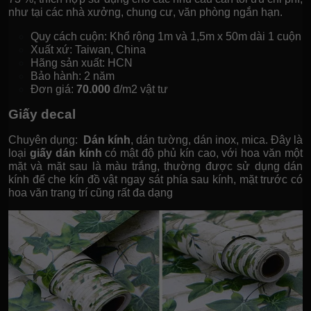
như tại các nhà xưởng, chung cư, văn phòng ngắn hạn.
Quy cách cuộn: Khổ rộng 1m và 1,5m x 50m dài 1 cuộn
Xuất xứ: Taiwan, China
Hãng sản xuất: HCN
Bảo hành: 2 năm
Đơn giá:
70.000
đ/m2 vật tư
Giấy decal
Chuyên dụng:
Dán kính
, dán tường, dán inox, mica. Đây là
loại
giấy dán kính
có mật độ phủ kín cao, với hoa văn một
mặt và mặt sau là màu trắng, thường được sử dụng dán
kính để che kín đồ vật ngay sát phía sau kính, mặt trước có
hoa văn trang trí cũng rất đa dạng