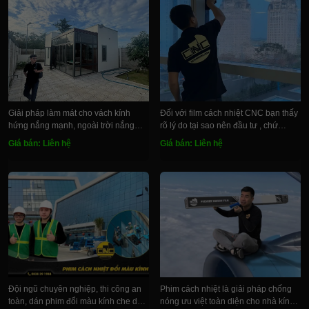
Giải pháp làm mát cho vách kính
Đối với film cách nhiệt CNC bạn thấy
hứng nắng mạnh, ngoài trời nắng
rõ lý do tại sao nên đầu tư , chứ
nóng, trong nhà nhiệt hầm hập
không chỉ là một miếng film tốt hơn
Giá bán: Liên hệ
Giá bán: Liên hệ
Đội ngũ chuyên nghiệp, thi công an
Phim cách nhiệt là giải pháp chống
toàn, dán phim đổi màu kính che dầm
nóng ưu việt toàn diện cho nhà kính