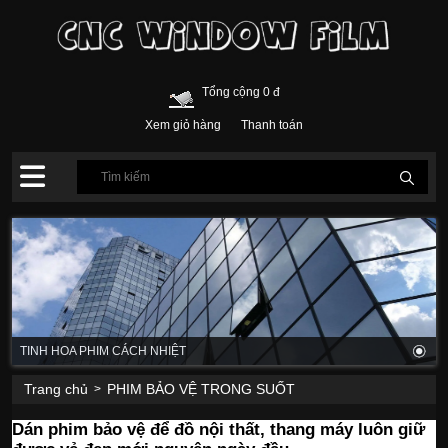
Tổng cộng 0 đ
Xem giỏ hàng
Thanh toán
TINH HOA PHIM CÁCH NHIỆT
Trang chủ
PHIM BẢO VỆ TRONG SUỐT
>
Dán phim bảo vệ để đồ nội thất, thang máy luôn giữ