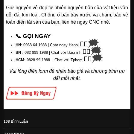
Giữ nguyên vẻ đẹp tự nhiên nguyên bản của vật liệu vân
gỗ, đá, kim loại. Chống ố bẩn trầy xước va chạm, bảo vệ
toàn diện tài sản của bạn, liên hệ ngay CNC nhé.
📞 GỌI NGAY
🗯
👉🏽
HN
:
0963 64 1988
| C
hat ngay Hanoi
🗯
👉🏽
BN
:
082 999 1988
| Chat với Bacninh
🗯
👉🏽
HC
M
:
0828 99 1988
|
Chat với Tphcm
Vui lòng điền form để nhận báo giá và chương trình ưu
đãi mới nhất.
108 Bình Luận