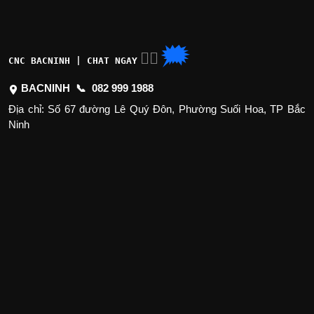
🗯
👉🏽
CNC BACNINH | CHAT NGAY
BACNINH 📞
082 999 1988
Địa chỉ: Số 67 đường Lê Quý Đôn, Phường Suối Hoa, TP Bắc
Ninh