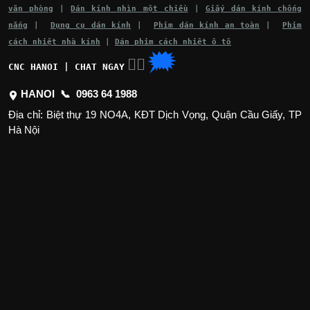
văn phòng
|
Dán kính nhìn một chiều
|
Giấy dán kính chống
nắng
|
Dụng cụ dán kính
|
Phim dán kính an toàn
|
Phim
cách nhiệt nhà kính
|
Dán phim cách nhiệt ô tô
🗯
👉🏽
CNC HANOI | CHAT NGAY
HANOI 📞
0963 64 1988
Địa chỉ: Biệt thự 19 NO4A, KĐT Dịch Vọng, Quận Cầu Giấy, TP
Hà Nội