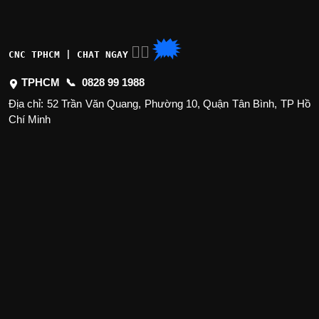
🗯
👉🏽
CNC TPHCM | CHAT NGAY
TPHCM 📞
0828 99 1988
Địa chỉ: 52 Trần Văn Quang, Phường 10, Quận Tân Bình, TP Hồ
Chí Minh