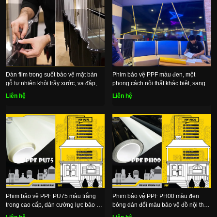
Dán film trong suốt bảo vệ mặt bàn
Phim bảo vệ PPF màu đen, một
gỗ tự nhiên khỏi trầy xước, va đập,
phong cách nội thất khác biệt, sang
bụi bẩn
trọng và đầy bí ẩn
Liên hệ
Liên hệ
Phim bảo vệ PPF PU75 màu trắng
Phim bảo vệ PPF PH00 màu đen
trong cao cấp, dán cường lực bảo vệ
bóng dán đổi màu bảo vệ đồ nội thất
ô tô và nội thất nhà
và xe ô tô