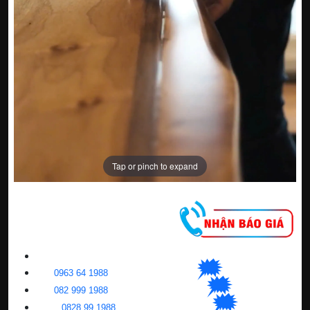
Tap or pinch to expand
CNC WINDOW FILM
🗯
👉🏽
HN
:
0963 64 1988
| C
hat
với Hanoi
🗯
👉🏽
BN
:
082 999 1988
| Chat với Bacninh
🗯
👉🏽
HC
M
:
0828 99 1988
|
Chat với Tphcm