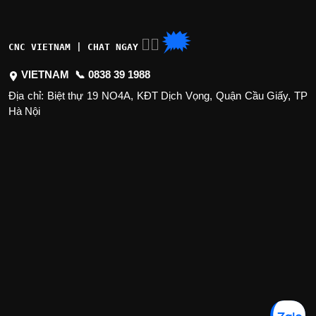
🗯
👉🏽
CNC VIETNAM | CHAT NGAY
VIETNAM 📞
0838 39 1988
Địa chỉ: Biệt thự 19 NO4A, KĐT Dịch Vọng, Quận Cầu Giấy, TP
Hà Nội