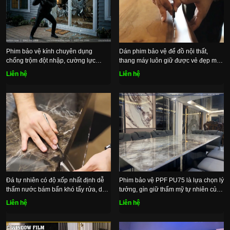
Phim bảo vệ kính chuyên dụng
Dán phim bảo vệ để đồ nội thất,
chống trộm đột nhập, cường lực
thang máy luôn giữ được vẻ đẹp mới
chống nổ vỡ gió bão
nguyên ngày đầu
Liên hệ
Liên hệ
Đá tự nhiên có độ xốp nhất định dễ
Phim bảo vệ PPF PU75 là lựa chọn lý
thấm nước bám bẩn khó tẩy rửa, dán
tưởng, gìn giữ thẩm mỹ tự nhiên của
film ppf bền đẹp tự nhiên
mặt đá
Liên hệ
Liên hệ