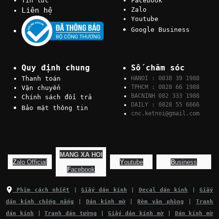
Tin tức
Facebook
Liên hệ
Zalo
Youtube
Google Business
Quy định chung
Số chăm sóc
Thanh toán
HANOI : 0838 39 1988
TPHCM : 0828 66 1988
Vận chuyển
BACNINH 082 333 1988
Chính sách đổi trả
DAILY : 0828 55 6666
Bảo mật thông tin
cnc.ketnoi@gmail.com
MANG XA HOI
Z
alo Official
Y
outube
B
usiness
F
acebook
Phim cách nhiệt
|
Giấy dán kính
|
Decal dán kính
|
Giấy
dán kính chống nắng
|
Dán kính mờ
|
Rèm văn phòng
|
Tranh
dán kính
|
Tranh dán tường
|
Giấy dán kính mờ
|
Dán kính mờ