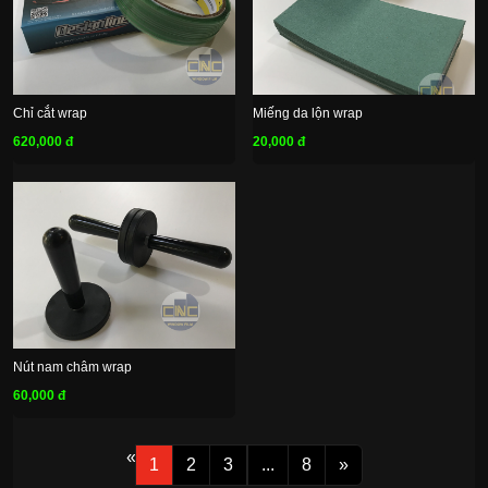
Chỉ cắt wrap
Miếng da lộn wrap
620,000 đ
20,000 đ
Nút nam châm wrap
60,000 đ
«
1
2
3
...
8
»