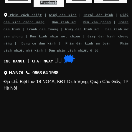
F
acebook
Phim cách nhiệt
|
Giấy dán kính
|
Decal dán kính
|
Giấy
dán kính chống nắng
|
Dán kính mờ
|
Rèm văn phòng
|
Tranh
dán kính
|
Tranh dán tường
|
Giấy dán kính mờ
|
Dán kính mờ
văn phòng
|
Dán kính nhìn một chiều
|
Giấy dán kính chống
nắng
|
Dụng cụ dán kính
|
Phim dán kính an toàn
|
Phim
cách nhiệt nhà kính
|
Dán phim cách nhiệt ô tô
🗯
👉🏽
CNC HANOI | CHAT NGAY
HANOI 📞
0963 64 1988
Địa chỉ: Biệt thự 19 NO4A, KĐT Dịch Vọng, Quận Cầu Giấy, TP
Hà Nội