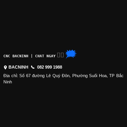
🗯
👉🏽
CNC BACNINH | CHAT NGAY
BACNINH 📞
082 999 1988
Địa chỉ: Số 67 đường Lê Quý Đôn, Phường Suối Hoa, TP Bắc
Ninh