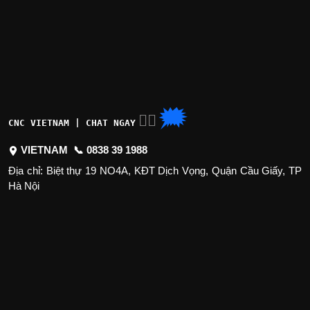
🗯
👉🏽
CNC VIETNAM | CHAT NGAY
VIETNAM 📞
0838 39 1988
Địa chỉ: Biệt thự 19 NO4A, KĐT Dịch Vọng, Quận Cầu Giấy, TP
Hà Nội