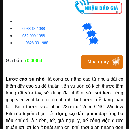
CNC WINDOW FILM
🗯
👉🏽
HN
:
0963 64 1988
| C
hat
với Hanoi
🗯
👉🏽
BN
:
082 999 1988
| Chat với Bacninh
🗯
👉🏽
HC
M
:
0828 99 1988
|
Chat với Tphcm
Giá bán:
70,000 đ
Mua ngay
Lược cao su nhỏ
là công cụ nâng cao từ nhựa dài có
thêm dây cao su để thuận tiện vu uốn có kích thước tầm
trung rất vừa tay, sử dụng đa nhiệm, với sợi keo cứng
giúp việc vuốt keo tốc độ nhanh, kiệt nước, dễ dàng thao
tác.
Kích thước vừa phải: 23cm x 12cm.
CNC Window
Film đã tuyển chọn các
dụng cụ dán phim
đáp ứng ba
tiêu chí đó là : bền, tốt, giá hợp lý, để công việc được
thuận lợi lợi ích ít phát sinh chi phí, thời gian nhanh gọn