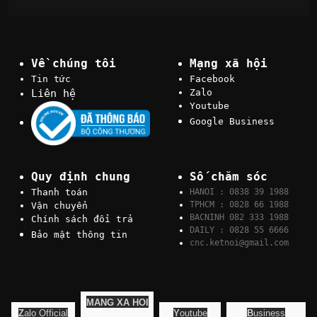
Về chúng tôi
Mạng xã hội
Tin tức
Facebook
Liên hệ
Zalo
Youtube
Google Business
Quy định chung
Số chăm sóc
Thanh toán
HANOI : 0838 39 1988
TPHCM : 0828 66 1988
Vận chuyển
BACNINH 082 333 1988
Chính sách đổi trả
DAILY : 0828 55 6666
Bảo mật thông tin
cnc.ketnoi@gmail.com
MANG XA HOI
Z
alo Official
Y
outube
B
usiness