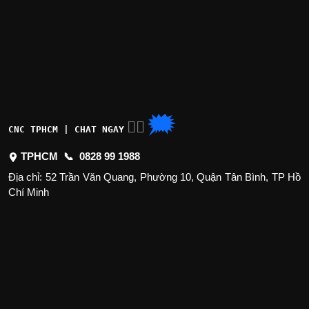
🗯
👉🏽
CNC TPHCM | CHAT NGAY
TPHCM 📞
0828 99 1988
Địa chỉ: 52 Trần Văn Quang, Phường 10, Quận Tân Bình, TP Hồ
Chí Minh