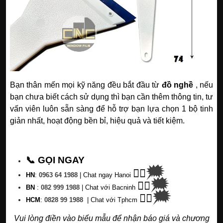
Bạn thân mến mọi kỹ năng đều bắt đầu từ
đồ nghề
, nếu
bạn chưa biết cách sử dụng thì bạn cần thêm thông tin, tư
vấn viên luôn sẵn sàng để hỗ trợ bạn lựa chọn 1 bộ tinh
giản nhất, hoạt động bền bỉ, hiệu quả và tiết kiệm.
📞 GỌI NGAY
🗯
👉🏽
HN
:
0963 64 1988
| C
hat ngay Hanoi
🗯
👉🏽
BN
:
082 999 1988
| Chat với Bacninh
🗯
👉🏽
HC
M
:
0828 99 1988
|
Chat với Tphcm
Vui lòng điền vào biểu mẫu để nhận báo giá và chương