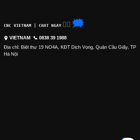
🗯
👉🏽
CNC VIETNAM | CHAT NGAY
VIETNAM 📞
0838 39 1988
Địa chỉ: Biệt thự 19 NO4A, KĐT Dịch Vọng, Quận Cầu Giấy, TP
Hà Nội