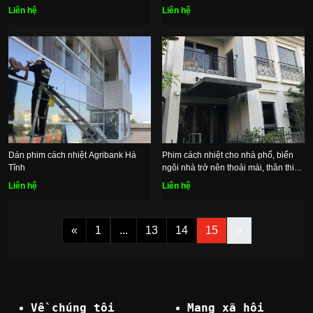
Liên hệ
Liên hệ
Dán phim cách nhiệt Agribank Hà
Phim cách nhiệt cho nhà phố, biến
Tĩnh
ngôi nhà trở nên thoải mái, thân thiện
và kết nối hơn
Liên hệ
Liên hệ
«
1
...
13
14
15
»
Về chúng tôi
Mạng xã hội