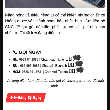
Nắng nóng và thiếu riêng tư có thể khiến những chiếc xe
không được vận hành hoàn hảo nhất, bạn sớm liên hệ
CNC để lựa gói dán film phù hợp với chi phí nhỏ bạn
nhé, ưu đãi rất lớn đang diễn ra.
📞 GỌI NGAY
🗯
👉🏽
HN
:
0963 64 1988
| C
hat ngay Hanoi
🗯
👉🏽
BN
:
082 999 1988
| Chat với Bacninh
🗯
👉🏽
HC
M
:
0828 99 1988
|
Chat với Tphcm
Vui lòng điền form để nhận báo giá và chương trình ưu đãi mới
nhất.