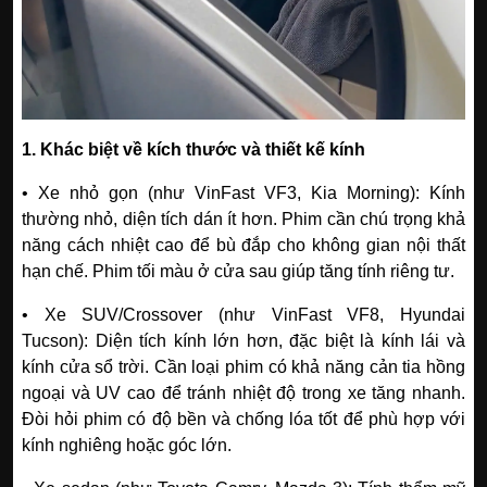
1. Khác biệt về kích thước và thiết kế kính
• Xe nhỏ gọn (như VinFast VF3, Kia Morning): Kính
thường nhỏ, diện tích dán ít hơn. Phim cần chú trọng khả
năng cách nhiệt cao để bù đắp cho không gian nội thất
hạn chế. Phim tối màu ở cửa sau giúp tăng tính riêng tư.
• Xe SUV/Crossover (như VinFast VF8, Hyundai
Tucson): Diện tích kính lớn hơn, đặc biệt là kính lái và
kính cửa sổ trời. Cần loại phim có khả năng cản tia hồng
ngoại và UV cao để tránh nhiệt độ trong xe tăng nhanh.
Đòi hỏi phim có độ bền và chống lóa tốt để phù hợp với
kính nghiêng hoặc góc lớn.