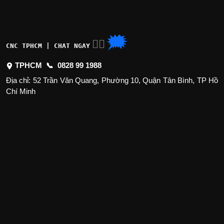
🗯
👉🏽
CNC TPHCM | CHAT NGAY
TPHCM 📞
0828 99 1988
Địa chỉ: 52 Trần Văn Quang, Phường 10, Quận Tân Bình, TP Hồ
Chí Minh