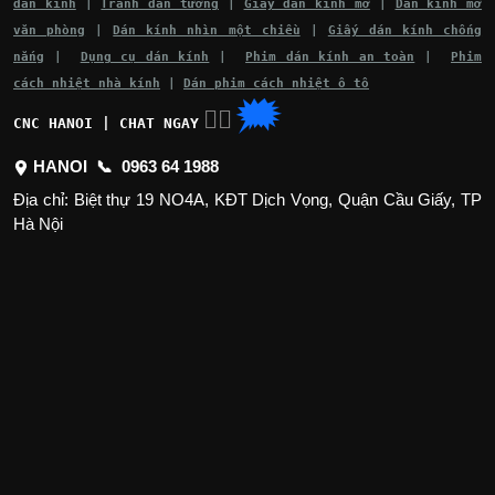
dán kính
|
Tranh dán tường
|
Giấy dán kính mờ
|
Dán kính mờ
văn phòng
|
Dán kính nhìn một chiều
|
Giấy dán kính chống
nắng
|
Dụng cụ dán kính
|
Phim dán kính an toàn
|
Phim
cách nhiệt nhà kính
|
Dán phim cách nhiệt ô tô
🗯
👉🏽
CNC HANOI | CHAT NGAY
HANOI 📞
0963 64 1988
Địa chỉ: Biệt thự 19 NO4A, KĐT Dịch Vọng, Quận Cầu Giấy, TP
Hà Nội