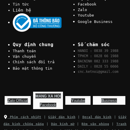
Tin tức
Facebook
Liên hệ
Zalo
Youtube
Google Business
Quy định chung
Số chăm sóc
Thanh toán
HANOI : 0838 39 1988
TPHCM : 0828 66 1988
Vận chuyển
BACNINH 082 333 1988
Chính sách đổi trả
DAILY : 0828 55 6666
Bảo mật thông tin
cnc.ketnoi@gmail.com
MANG XA HOI
Z
alo Official
Y
outube
B
usiness
F
acebook
Phim cách nhiệt
|
Giấy dán kính
|
Decal dán kính
|
Giấy
dán kính chống nắng
|
Dán kính mờ
|
Rèm văn phòng
|
Tranh