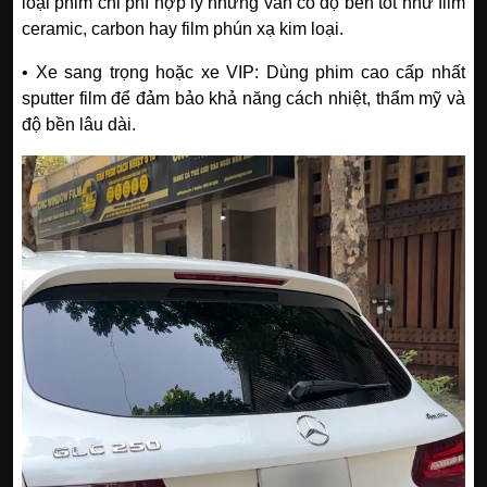
loại phim chi phí hợp lý nhưng vẫn có độ bền tốt như film
ceramic, carbon hay film phún xạ kim loại.
• Xe sang trọng hoặc xe VIP: Dùng phim cao cấp nhất
sputter film để đảm bảo khả năng cách nhiệt, thẩm mỹ và
độ bền lâu dài.