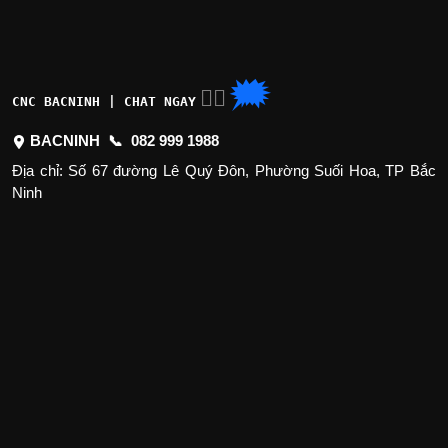
🗯
👉🏽
CNC BACNINH | CHAT NGAY
BACNINH 📞
082 999 1988
Địa chỉ: Số 67 đường Lê Quý Đôn, Phường Suối Hoa, TP Bắc
Ninh