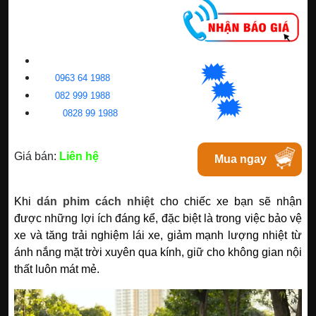
CNC WINDOW FILM
🗯
👉🏽
HN
:
0963 64 1988
| C
hat
với Hanoi
🗯
👉🏽
BN
:
082 999 1988
| Chat với Bacninh
🗯
👉🏽
HC
M
:
0828 99 1988
|
Chat với Tphcm
Giá bán:
Liên hệ
Mua ngay
Khi
dán phim cách nhiệt
cho chiếc xe bạn sẽ nhận
được những lợi ích đáng kể, đặc biệt là trong việc bảo vệ
xe và tăng trải nghiệm lái xe, giảm mạnh lượng nhiệt từ
ánh nắng mặt trời xuyên qua kính, giữ cho không gian nội
thất luôn mát mẻ.