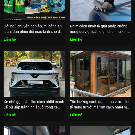
Đội ngũ chuyên nghiệp, thi công an
Phim cách nhiệt là giải pháp chống
toàn, dán phim đổi màu kính che dầm
nóng ưu việt toàn diện cho nhà kính
thẩm mỹ
và ô tô
Liên hệ
Liên hệ
Xe nhỏ gọn cần film cách nhiệt mạnh
Tận hưởng cảnh quan nhà vườn tinh
để bù đắp tránh nhiệt độ trong xe
tế riêng tư với mã film cách nhiệt màu
tăng nhanh
carbon đen nhạt
Liên hệ
Liên hệ