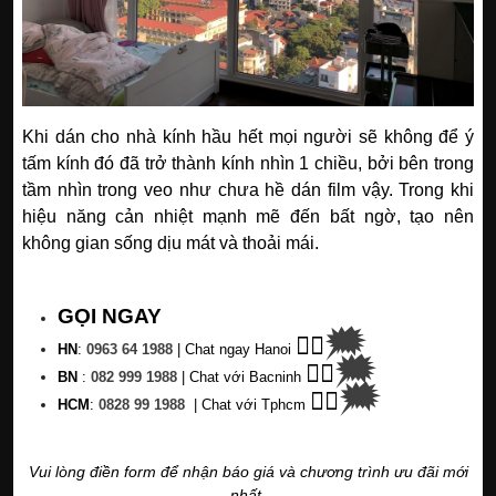
Khi dán cho nhà kính hầu hết mọi người sẽ không để ý
tấm kính đó đã trở thành kính nhìn 1 chiều, bởi bên trong
tầm nhìn trong veo như chưa hề dán film vậy. Trong khi
hiệu năng cản nhiệt mạnh mẽ đến bất ngờ, tạo nên
không gian sống dịu mát và thoải mái.
GỌI NGAY
🗯
👉🏽
HN
:
0963 64 1988
| C
hat ngay Hanoi
🗯
👉🏽
BN
:
082 999 1988
| Chat với Bacninh
🗯
👉🏽
HC
M
:
0828 99 1988
|
Chat với Tphcm
Vui lòng điền form để nhận báo giá và chương trình ưu đãi mới
nhất.