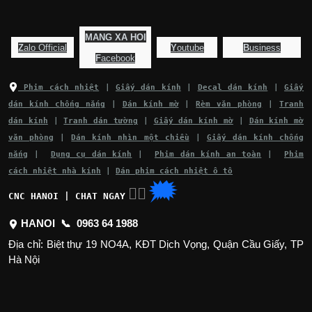
MANG XA HOI
Z
alo Official
Y
outube
B
usiness
F
acebook
Phim cách nhiệt
|
Giấy dán kính
|
Decal dán kính
|
Giấy
dán kính chống nắng
|
Dán kính mờ
|
Rèm văn phòng
|
Tranh
dán kính
|
Tranh dán tường
|
Giấy dán kính mờ
|
Dán kính mờ
văn phòng
|
Dán kính nhìn một chiều
|
Giấy dán kính chống
nắng
|
Dụng cụ dán kính
|
Phim dán kính an toàn
|
Phim
cách nhiệt nhà kính
|
Dán phim cách nhiệt ô tô
🗯
👉🏽
CNC HANOI | CHAT NGAY
HANOI 📞
0963 64 1988
Địa chỉ: Biệt thự 19 NO4A, KĐT Dịch Vọng, Quận Cầu Giấy, TP
Hà Nội