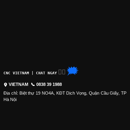
🗯
👉🏽
CNC VIETNAM | CHAT NGAY
VIETNAM 📞
0838 39 1988
Địa chỉ: Biệt thự 19 NO4A, KĐT Dịch Vọng, Quận Cầu Giấy, TP
Hà Nội