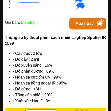
👉🏽
BN
:
082 999 1988
| Chat với Bacninh
🗯
👉🏽
HC
M
:
0828 99 1988
|
Chat với Tphcm
Giá bán:
Liên hệ
Mua ngay
Thông số kỹ thuật phim cách nhiệt lai ghép Sputter IR
1599
- Cấu trúc : 2 lớp
- Độ dày : 2 mil
- Độ xuyên sáng : 16%
- Độ phản gương : 09%
- Ngăn tia cực tím UV : 99%
- Ngăn tia hồng ngoại IR : 95%
- Độ cứng : >3H
- Tổng cản nhiệt : 90%
- Xuất xứ : Hàn Quốc