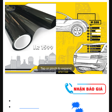
Tap or pinch to expand
CNC WINDOW FILM
🗯
👉🏽
HN
:
0963 64 1988
| C
hat
với Hanoi
🗯