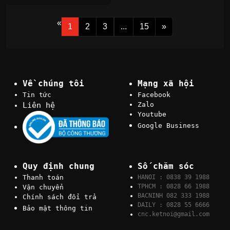
«
1
2
3
...
15
»
Về chúng tôi
Mạng xã hội
Tin tức
Facebook
Liên hệ
Zalo
Youtube
Google Business
Quy định chung
Số chăm sóc
Thanh toán
HANOI : 0838 39 1988
TPHCM : 0828 66 1988
Vận chuyển
BACNINH 082 333 1988
Chính sách đổi trả
DAILY : 0828 55 6666
Bảo mật thông tin
cnc.ketnoi@gmail.com