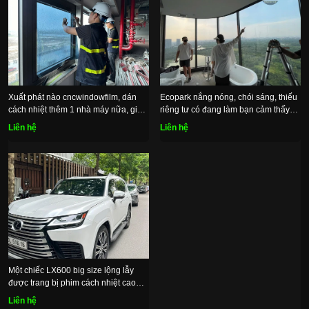
Xuất phát nào cncwindowfilm, dán
Ecopark nắng nóng, chói sáng, thiếu
cách nhiệt thêm 1 nhà máy nữa, giải
riêng tư có đang làm bạn cảm thấy
pháp chống nắng tối ưu hiệu quả
bất tiện, không được thoải mái
Liên hệ
Liên hệ
bền vững
Một chiếc LX600 big size lộng lẫy
được trang bị phim cách nhiệt cao
cấp riêng tư dịu mát, sử dụng lâu dài
Liên hệ