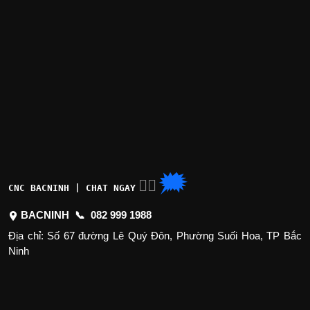
🗯
👉🏽
CNC BACNINH | CHAT NGAY
BACNINH 📞
082 999 1988
Địa chỉ: Số 67 đường Lê Quý Đôn, Phường Suối Hoa, TP Bắc
Ninh