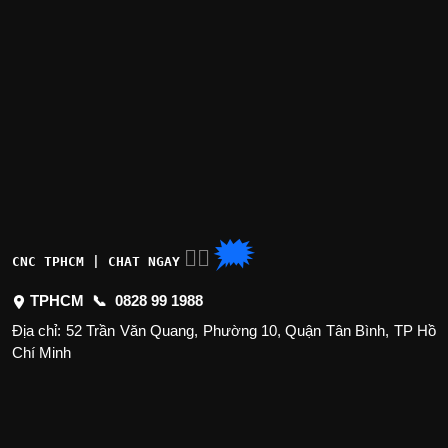
🗯
👉🏽
CNC TPHCM | CHAT NGAY
TPHCM 📞
0828 99 1988
Địa chỉ: 52 Trần Văn Quang, Phường 10, Quận Tân Bình, TP Hồ
Chí Minh