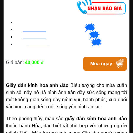
CNC WINDOW FILM
🗯
👉🏽
HN
:
0963 64 1988
| C
hat
với Hanoi
🗯
👉🏽
BN
:
082 999 1988
| Chat với Bacninh
🗯
👉🏽
HC
M
:
0828 99 1988
|
Chat với Tphcm
Giá bán:
40,000 đ
Mua ngay
Giấy dán kính hoa anh đào
Biểu tượng cho mùa xuân
sinh sôi nảy nở, là hình ảnh tràn đầy sức sống mang tới
một không gian sống đầy niềm vui, hạnh phúc, xua đuổi
vận xui, mang đến cuộc sống yên bình an lạc.
Theo phong thủy, màu sắc
giấy dán kính hoa anh đào
thuộc hành Hỏa, đặc biệt rất phù hợp với những người
mệnh Thổ - Màu tương sinh, mang đến cho người mệnh