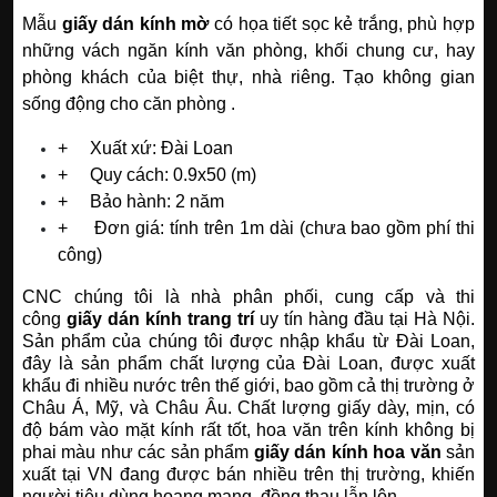
Mẫu
giấy dán kính
mờ
có họa tiết sọc kẻ trắng, phù hợp
những vách ngăn kính văn phòng, khối chung cư, hay
phòng khách của biệt thự, nhà riêng. Tạo không gian
sống động cho căn phòng .
+ Xuất xứ: Đài Loan
+ Quy cách: 0.9x50 (m)
+ Bảo hành: 2 năm
+
Đơn giá: tính trên 1m dài (chưa bao gồm phí thi
công)
CNC chúng tôi là nhà phân phối, cung cấp và thi
công
giấy dán kính trang trí
uy tín hàng đầu tại Hà Nội.
Sản phẩm của chúng tôi được nhập khẩu từ Đài Loan,
đây là sản phẩm chất lượng của Đài Loan, được xuất
khẩu đi nhiều nước trên thế giới, bao gồm cả thị trường ở
Châu Á, Mỹ, và Châu Âu. Chất lượng giấy dày, mịn, có
độ bám vào mặt kính rất tốt, hoa văn trên kính không bị
phai màu như các sản phẩm
giấy dán kính hoa văn
sản
xuất tại VN đang được bán nhiều trên thị trường, khiến
người tiêu dùng hoang mang, đồng thau lẫn lộn.