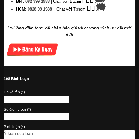
👉🏽
BN
:
082 999 1988
| Chat với Bacninh
🗯
👉🏽
HC
M
:
0828 99 1988
|
Chat với Tphcm
Vui lòng điền form để nhận báo giá và chương trình ưu đãi mới
nhất.
108 Bình Luận
Họ và tên (*)
Số điện thoại (*)
Bình luận (*)