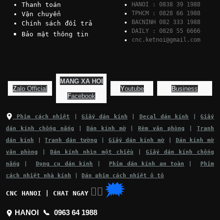
Thanh toán
HANOI : 0838 39 1988
TPHCM : 0828 66 1988
Vận chuyển
BACNINH 082 333 1988
Chính sách đổi trả
DAILY : 0828 55 6666
Bảo mật thông tin
cnc.ketnoi@gmail.com
MANG XA HOI
Z
alo Official
Y
outube
B
usiness
F
acebook
Phim cách nhiệt
|
Giấy dán kính
|
Decal dán kính
|
Giấy
dán kính chống nắng
|
Dán kính mờ
|
Rèm văn phòng
|
Tranh
dán kính
|
Tranh dán tường
|
Giấy dán kính mờ
|
Dán kính mờ
văn phòng
|
Dán kính nhìn một chiều
|
Giấy dán kính chống
nắng
|
Dụng cụ dán kính
|
Phim dán kính an toàn
|
Phim
cách nhiệt nhà kính
|
Dán phim cách nhiệt ô tô
🗯
👉🏽
CNC HANOI | CHAT NGAY
HANOI 📞
0963 64 1988