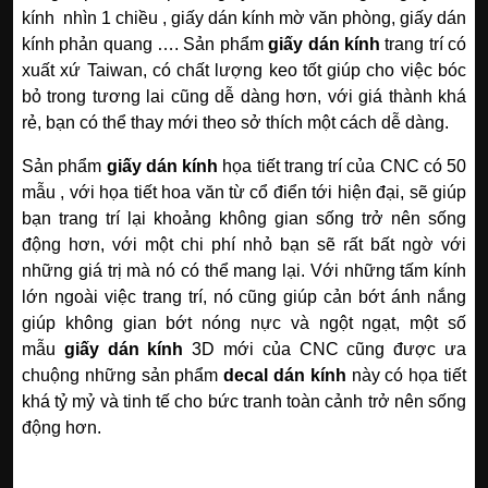
kính nhìn 1 chiều , giấy dán kính mờ văn phòng, giấy dán
kính
phản quang …. Sản phẩm
giấy dán kính
trang trí có
xuất xứ Taiwan, có chất lượng keo tốt giúp cho việc bóc
bỏ trong tương lai cũng dễ dàng hơn, với giá thành khá
rẻ, bạn có thể thay mới theo sở thích một cách dễ dàng.
Sản phẩm
giấy dán kính
họa tiết trang trí của CNC có 50
mẫu , với họa tiết hoa văn từ cổ điển tới hiện đại, sẽ giúp
bạn trang trí lại khoảng không gian sống trở nên sống
động hơn, với một chi phí nhỏ bạn sẽ rất bất ngờ với
những giá trị mà nó có thể mang lại. Với những tấm kính
lớn ngoài việc trang trí, nó cũng giúp cản bớt ánh nắng
giúp không gian bớt nóng nực và ngột ngạt, một số
mẫu
giấy dán kính
3D mới của CNC cũng được ưa
chuộng những sản phẩm
decal dán kính
này có họa tiết
khá tỷ mỷ và tinh tế cho bức tranh toàn cảnh trở nên sống
động hơn.