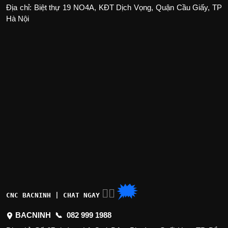
Địa chỉ: Biệt thự 19 NO4A, KĐT Dịch Vọng, Quận Cầu Giấy, TP
Hà Nội
🗯
👉🏽
CNC BACNINH | CHAT NGAY
BACNINH 📞
082 999 1988