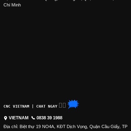
Chí Minh
🗯
👉🏽
CNC VIETNAM | CHAT NGAY
VIETNAM 📞
0838 39 1988
Địa chỉ: Biệt thự 19 NO4A, KĐT Dịch Vọng, Quận Cầu Giấy, TP