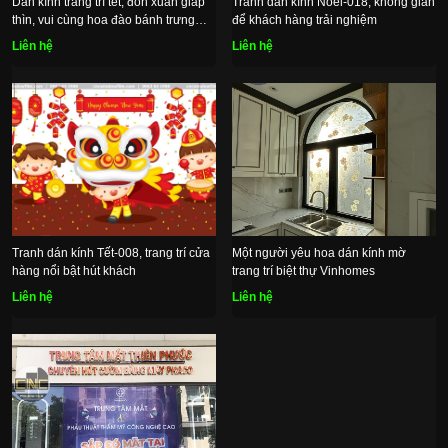
Dán kính trang trí tết, đón xuân giáp
Tranh dán kính Noel-018, không gian
thìn, vui cùng hoa đào bánh trưng
để khách hàng trải nghiệm
xanh
Liên hệ
Liên hệ
Tranh dán kính Tết-008, trang trí cửa
Một người yêu hoa dán kính mờ
hàng nổi bật hút khách
trang trí biệt thự Vinhomes
Liên hệ
Liên hệ