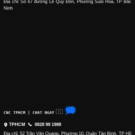
Địa chỉ: Số 67 đường Lê Quý Đôn, Phường Suối Hoa, TP Bắc
Ninh
🗯
👉🏽
CNC TPHCM | CHAT NGAY
TPHCM 📞
0828 99 1988
Địa chỉ: 52 Trần Văn Quang, Phường 10, Quận Tân Bình, TP Hồ