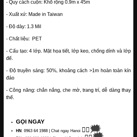
- Quy cách cuộn: Khổ rộng 0.9m x 45m
- Xuất xứ: Made in Taiwan
- Độ dày: 1.3 Mil
- Chất liệu: PET
- Cấu tạo: 4 lớp. Mặt họa tiết, lớp keo, chống dính và lớp
đế.
- Độ truyền sáng: 50%, khoảng cách >1m hoàn toàn kín
đáo
- Công năng: chắn nắng, che mờ, trang trí, dễ dàng thay
thế.
GỌI NGAY
🗯
👉🏽
HN
:
0963 64 1988
| C
hat ngay Hanoi
🗯