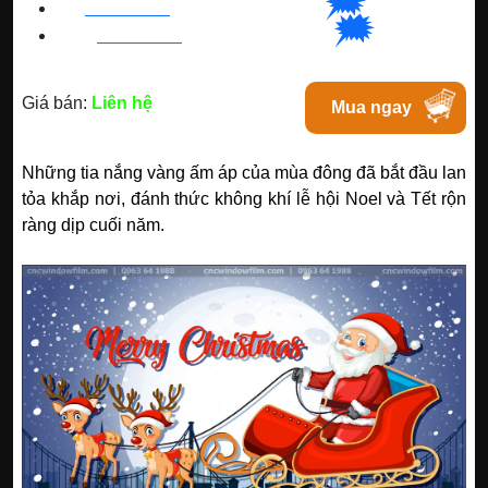
🗯
👉🏽
BN
:
082 999 1988
| Chat với Bacninh
🗯
👉🏽
HC
M
:
0828 99 1988
|
Chat với Tphcm
Giá bán:
Liên hệ
Mua ngay
Những tia nắng vàng ấm áp của mùa đông đã bắt đầu lan
tỏa khắp nơi, đánh thức không khí lễ hội Noel và Tết rộn
ràng dịp cuối năm.