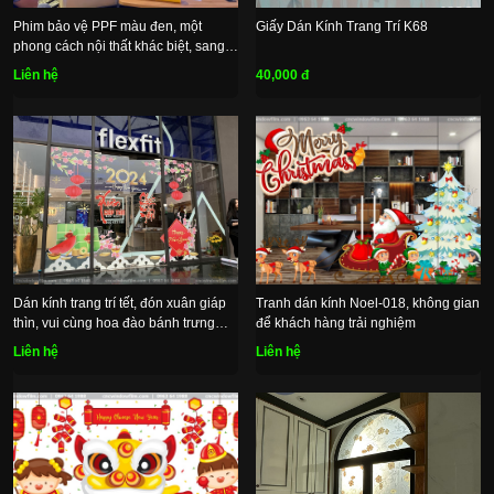
Phim bảo vệ PPF màu đen, một
Giấy Dán Kính Trang Trí K68
phong cách nội thất khác biệt, sang
trọng và đầy bí ẩn
Liên hệ
40,000 đ
Dán kính trang trí tết, đón xuân giáp
Tranh dán kính Noel-018, không gian
thìn, vui cùng hoa đào bánh trưng
để khách hàng trải nghiệm
xanh
Liên hệ
Liên hệ