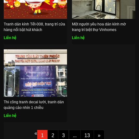
Tranh dán kính Tết-008, trang trí cửa
Một người yêu hoa dán kính mờ
hàng nổi bật hút khách
trang trí biệt thự Vinhomes
Liên hệ
Liên hệ
Thi công tranh decal lưới, tranh dán
quảng cáo nhìn 1 chiều
Liên hệ
«
1
2
3
...
13
»