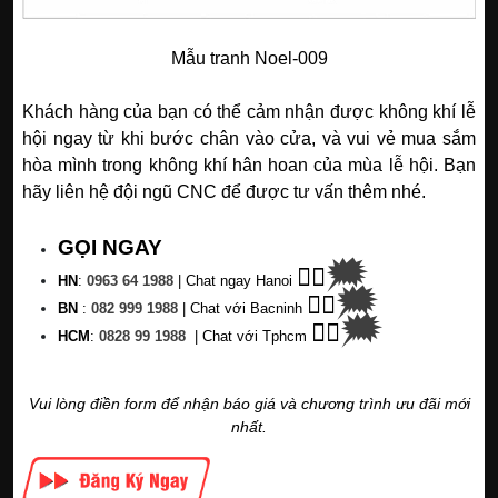
Mẫu tranh Noel-009
Khách hàng của bạn có thể cảm nhận được không khí lễ
hội ngay từ khi bước chân vào cửa, và vui vẻ mua sắm
hòa mình trong không khí hân hoan của mùa lễ hội. Bạn
hãy liên hệ đội ngũ CNC để được tư vấn thêm nhé.
GỌI NGAY
🗯
👉🏽
HN
:
0963 64 1988
| C
hat ngay Hanoi
🗯
👉🏽
BN
:
082 999 1988
| Chat với Bacninh
🗯
👉🏽
HC
M
:
0828 99 1988
|
Chat với Tphcm
Vui lòng điền form để nhận báo giá và chương trình ưu đãi mới
nhất.