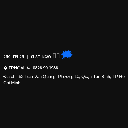
🗯
👉🏽
CNC TPHCM | CHAT NGAY
TPHCM 📞
0828 99 1988
Địa chỉ: 52 Trần Văn Quang, Phường 10, Quận Tân Bình, TP Hồ
Chí Minh