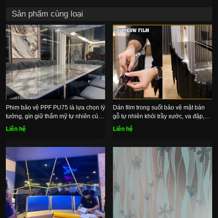
Sản phẩm cùng loại
Phim bảo vệ PPF PU75 là lựa chọn lý
Dán film trong suốt bảo vệ mặt bàn
tưởng, gìn giữ thẩm mỹ tự nhiên của
gỗ tự nhiên khỏi trầy xước, va đập,
mặt đá
bụi bẩn
Liên hệ
Liên hệ