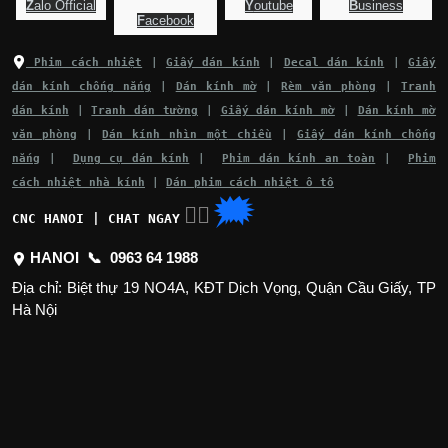
Z
alo Official
Y
outube
B
usiness
F
acebook
Phim cách nhiệt
|
Giấy dán kính
|
Decal dán kính
|
Giấy
dán kính chống nắng
|
Dán kính mờ
|
Rèm văn phòng
|
Tranh
dán kính
|
Tranh dán tường
|
Giấy dán kính mờ
|
Dán kính mờ
văn phòng
|
Dán kính nhìn một chiều
|
Giấy dán kính chống
nắng
|
Dụng cụ dán kính
|
Phim dán kính an toàn
|
Phim
cách nhiệt nhà kính
|
Dán phim cách nhiệt ô tô
🗯
👉🏽
CNC HANOI | CHAT NGAY
HANOI 📞
0963 64 1988
Địa chỉ: Biệt thự 19 NO4A, KĐT Dịch Vọng, Quận Cầu Giấy, TP
Hà Nội