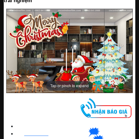
trải nghiệm
Tap or pinch to expand
CNC WINDOW FILM
🗯
👉🏽
HN
:
0963 64 1988
| C
hat
với Hanoi