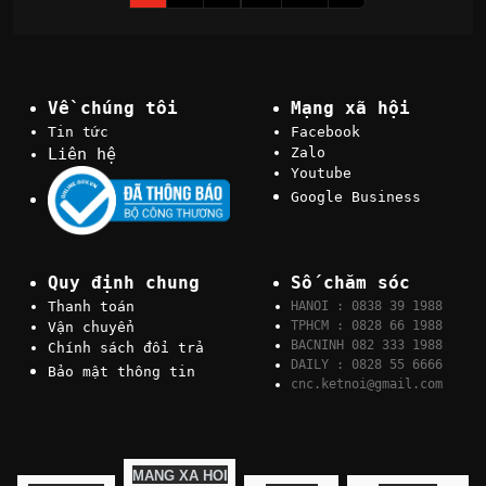
Về chúng tôi
Mạng xã hội
Tin tức
Facebook
Liên hệ
Zalo
Youtube
Google Business
Quy định chung
Số chăm sóc
Thanh toán
HANOI : 0838 39 1988
TPHCM : 0828 66 1988
Vận chuyển
BACNINH 082 333 1988
Chính sách đổi trả
DAILY : 0828 55 6666
Bảo mật thông tin
cnc.ketnoi@gmail.com
MANG XA HOI