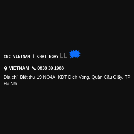
🗯
👉🏽
CNC VIETNAM | CHAT NGAY
VIETNAM 📞
0838 39 1988
Địa chỉ: Biệt thự 19 NO4A, KĐT Dịch Vọng, Quận Cầu Giấy, TP
Hà Nội