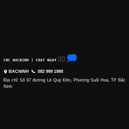
🗯
👉🏽
CNC BACNINH | CHAT NGAY
BACNINH 📞
082 999 1988
Địa chỉ: Số 67 đường Lê Quý Đôn, Phường Suối Hoa, TP Bắc
Ninh