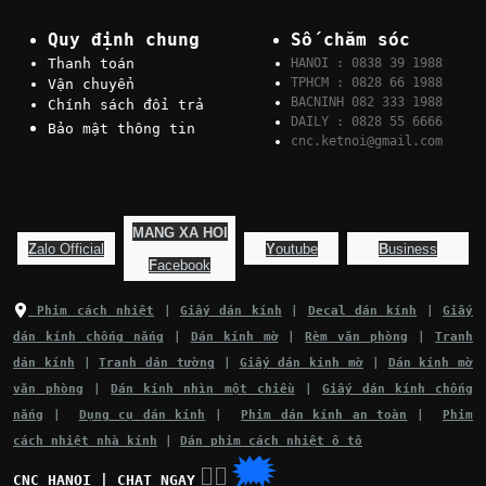
Quy định chung
Số chăm sóc
Thanh toán
HANOI : 0838 39 1988
TPHCM : 0828 66 1988
Vận chuyển
BACNINH 082 333 1988
Chính sách đổi trả
DAILY : 0828 55 6666
Bảo mật thông tin
cnc.ketnoi@gmail.com
MANG XA HOI
Z
alo Official
Y
outube
B
usiness
F
acebook
Phim cách nhiệt
|
Giấy dán kính
|
Decal dán kính
|
Giấy
dán kính chống nắng
|
Dán kính mờ
|
Rèm văn phòng
|
Tranh
dán kính
|
Tranh dán tường
|
Giấy dán kính mờ
|
Dán kính mờ
văn phòng
|
Dán kính nhìn một chiều
|
Giấy dán kính chống
nắng
|
Dụng cụ dán kính
|
Phim dán kính an toàn
|
Phim
cách nhiệt nhà kính
|
Dán phim cách nhiệt ô tô
🗯
👉🏽
CNC HANOI | CHAT NGAY