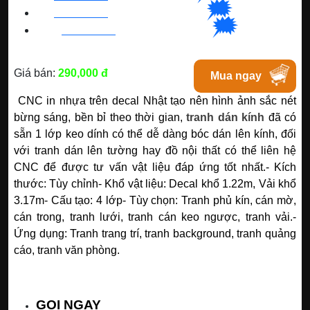
🗯
👉🏽
BN
:
082 999 1988
| Chat với Bacninh
🗯
👉🏽
HC
M
:
0828 99 1988
|
Chat với Tphcm
Giá bán:
290,000 đ
Mua ngay
CNC in nhựa trên decal Nhật tạo nên hình ảnh sắc nét
bừng sáng, bền bỉ theo thời gian,
tranh dán kính
đã có
sẵn 1 lớp keo dính có thể dễ dàng bóc dán lên kính, đối
với tranh dán lên tường hay đồ nội thất có thể liên hệ
CNC để được tư vấn vật liệu đáp ứng tốt nhất.
- Kích
thước: Tùy chỉnh
- Khổ vật liệu: Decal khổ 1.22m, Vải khổ
3.17m
- Cấu tạo: 4 lớp
- Tùy chọn: Tranh phủ kín, cán mờ,
cán trong, tranh lưới, tranh cán keo ngược, tranh vải.
-
Ứng dụng: Tranh trang trí, tranh background, tranh quảng
cáo, tranh văn phòng.
GỌI NGAY