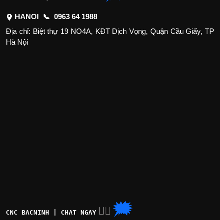
HANOI 📞
0963 64 1988
Địa chỉ: Biệt thự 19 NO4A, KĐT Dịch Vọng, Quận Cầu Giấy, TP
Hà Nội
🗯
👉🏽
CNC BACNINH | CHAT NGAY