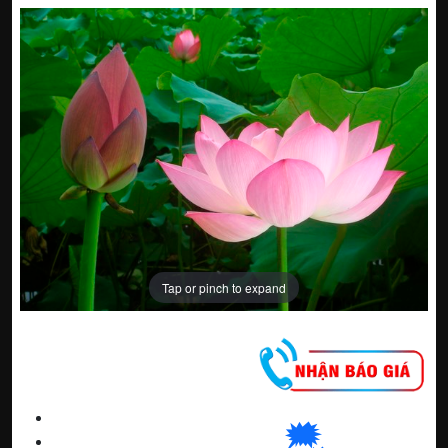
Tap or pinch to expand
CNC WINDOW FILM
🗯
👉🏽
HN
:
0963 64 1988
| C
hat
với Hanoi