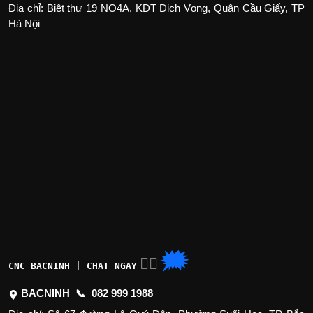
Địa chỉ: Biệt thự 19 NO4A, KĐT Dịch Vọng, Quận Cầu Giấy, TP
Hà Nội
🗯
👉🏽
CNC BACNINH | CHAT NGAY
BACNINH 📞
082 999 1988