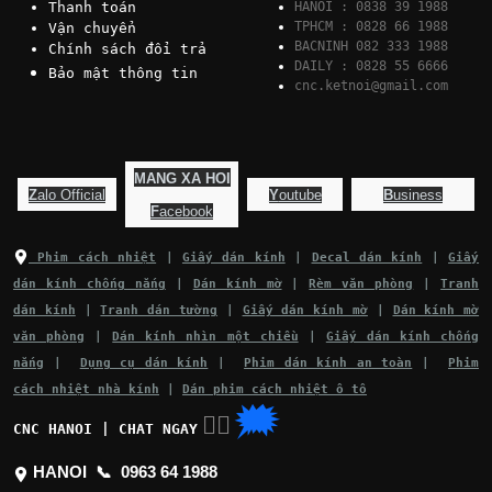
Thanh toán
HANOI : 0838 39 1988
TPHCM : 0828 66 1988
Vận chuyển
BACNINH 082 333 1988
Chính sách đổi trả
DAILY : 0828 55 6666
Bảo mật thông tin
cnc.ketnoi@gmail.com
MANG XA HOI
Z
alo Official
Y
outube
B
usiness
F
acebook
Phim cách nhiệt
|
Giấy dán kính
|
Decal dán kính
|
Giấy
dán kính chống nắng
|
Dán kính mờ
|
Rèm văn phòng
|
Tranh
dán kính
|
Tranh dán tường
|
Giấy dán kính mờ
|
Dán kính mờ
văn phòng
|
Dán kính nhìn một chiều
|
Giấy dán kính chống
nắng
|
Dụng cụ dán kính
|
Phim dán kính an toàn
|
Phim
cách nhiệt nhà kính
|
Dán phim cách nhiệt ô tô
🗯
👉🏽
CNC HANOI | CHAT NGAY
HANOI 📞
0963 64 1988