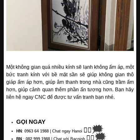
Một không gian quá nhiều kính sẽ lạnh không ấm áp, một
bức tranh kính với bề mặt sần sẽ giúp không gian thô
giáp ấm áp hơn, giúp âm thanh trong nhà cũng trầm ấm
hơn, giúp cảnh quan thêm phần ấn tượng hơn. Bạn hãy
liên hệ ngay CNC để được tư vấn tranh bạn nhé.
GỌI NGAY
🗯
👉🏽
HN
:
0963 64 1988
| C
hat ngay Hanoi
🗯
👉🏽
BN
:
082 999 1988
| Chat với Bacninh