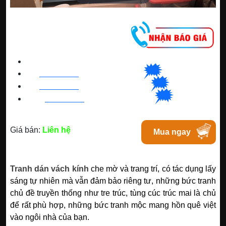
CNC WINDOW FILM
🗯
👉🏽
HN
:
0963 64 1988
| C
hat
với Hanoi
🗯
👉🏽
BN
:
082 999 1988
| Chat với Bacninh
🗯
👉🏽
HC
M
:
0828 99 1988
|
Chat với Tphcm
Giá bán:
Liên hệ
Mua ngay
Tranh dán vách kính
che mờ và trang trí, có tác dụng lấy
sáng tự nhiên mà vẫn đảm bảo riêng tư, những bức tranh
chủ đề truyền thống như tre trúc, tùng cúc trúc mai là chủ
để rất phù hợp, những bức tranh mộc mang hồn quê việt
vào ngôi nhà của bạn.