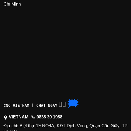
Chí Minh
🗯
👉🏽
CNC VIETNAM | CHAT NGAY
VIETNAM 📞
0838 39 1988
Địa chỉ: Biệt thự 19 NO4A, KĐT Dịch Vọng, Quận Cầu Giấy, TP