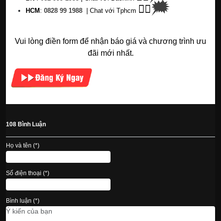
🗯
👉🏽
HC
M
:
0828 99 1988
|
Chat với Tphcm
Vui lòng điền form để nhận báo giá và chương trình ưu
đãi mới nhất.
108 Bình Luận
Họ và tên (*)
Số điện thoại (*)
Bình luận (*)