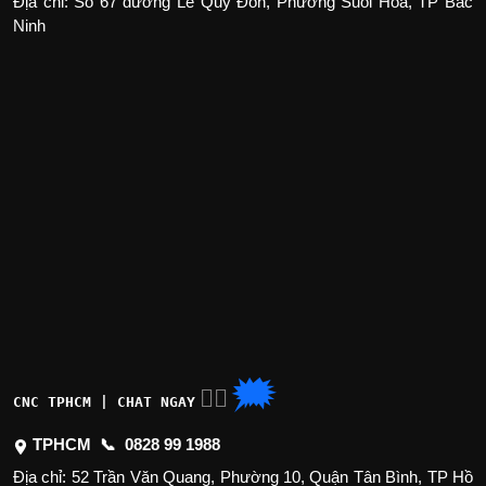
Địa chỉ: Số 67 đường Lê Quý Đôn, Phường Suối Hoa, TP Bắc
Ninh
🗯
👉🏽
CNC TPHCM | CHAT NGAY
TPHCM 📞
0828 99 1988
Địa chỉ: 52 Trần Văn Quang, Phường 10, Quận Tân Bình, TP Hồ