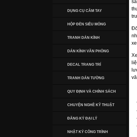
sá
th
DỤNG CỤ CẦM TAY
tr
HỘP ĐÈN SIÊU MỎNG
Đố
nh
TRANH DÁN KÍNH
xe
DÁN KÍNH VĂN PHÒNG
Xe
li
DECAL TRANG TRÍ
lư
vă
TRANH DÁN TƯỜNG
QUY ĐỊNH VÀ CHÍNH SÁCH
CHUYỆN NGHỀ KỸ THUẬT
ĐĂNG KÝ ĐẠI LÝ
NHẬT KÝ CÔNG TRÌNH