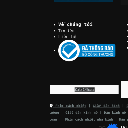
Về chúng tôi
Tin tức
Liên hệ
Z
alo Official
Phim cách nhiệt
|
Giấy dán kính
|
tường
|
Giấy dán kính mờ
|
Dán kính mờ
toàn
|
Phim cách nhiệt nhà kính
|
Dán 
CN