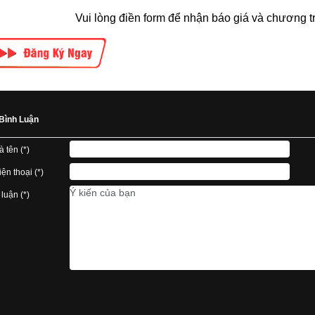
Vui lòng điền form để nhận báo giá và chương tr
Bình Luận
à tên (*)
ện thoại (*)
 luận (*)