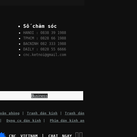
Số chăm sóc
HANOI : 0838 39 1988
TPHCM : 0828 66 1988
BACNINH 082 333 1988
DAILY : 0828 55 6666
cnc.ketnoi@gmail.com
B
usiness
văn phòng
|
Tranh dán kính
|
Tranh dán
|
Dụng cụ dán kính
|
Phim dán kính an
👉🏽
CNC VIETNAM | CHAT NGAY