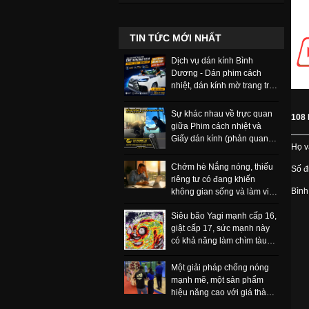
TIN TỨC MỚI NHẤT
Dịch vụ dán kính Bình
Dương - Dán phim cách
nhiệt, dán kính mờ trang trí
và phim bảo vệ
Sự khác nhau về trực quan
108 
giữa Phim cách nhiệt và
Giấy dán kính (phản quang,
Họ v
một chiều) có thể nhận biết
ngay
Chớm hè Nắng nóng, thiếu
Số đi
riêng tư có đang khiến
Bình
không gian sống và làm việc
của bạn ngột ngạt, khó chịu
Siêu bão Yagi mạnh cấp 16,
hơn bao giờ hết.
giật cấp 17, sức mạnh này
có khả năng làm chìm tàu
trọng tải lớn
Một giải pháp chống nóng
mạnh mẽ, một sản phẩm
hiệu năng cao với giá thành
rẻ