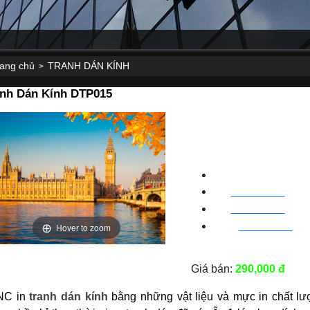
rang chủ
TRANH DÁN KÍNH
>
anh Dán Kính DTP015
CNC WINDOW FIL
HN
:
0963 64 1988
| C
ha
BN
:
082 999 1988
| Cha
Hover to zoom
HC
M
:
0828 99 1988
|
Ch
Giá bán:
290,000 đ
NC in
tranh dán kính
bằng những vật liệu và mực in chất lư