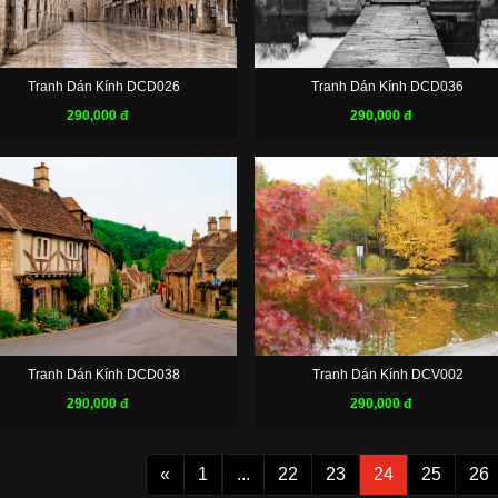
Tranh Dán Kính DCD026
Tranh Dán Kính DCD036
290,000 đ
290,000 đ
Tranh Dán Kính DCD038
Tranh Dán Kính DCV002
290,000 đ
290,000 đ
«
1
...
22
23
24
25
26