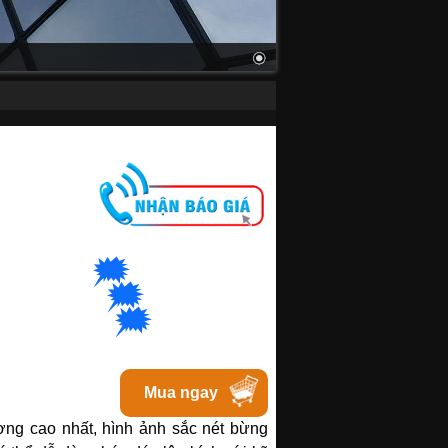
M
🗯
👉🏽
t
với Hanoi
🗯
👉🏽
t với Bacninh
🗯
👉🏽
at với Tphcm
Mua ngay
ợng cao nhất, hình ảnh sắc nét bừng