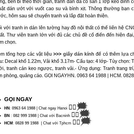
ng, bền bỉ theo thời gian, tranh dán đã có sẵn 1 lớp keo dính 
uật dán ướt với vuốt cao su và bình xịt. Thông thường bạn 
ước, hôm sau sẽ chuyển tranh và lắp đặt hoàn thiện.
i với tranh in dán lên tường hay đồ nội thất có thể liên hệ CN
ất. Thư viện tranh lớn với đủ các chủ đề cổ điển đến hiện đại
m chọn.
m tổng hợp các vật liệu
>>>
giấy dán kính
để có thêm lựa c
ệu: Decal khổ 1.22m, Vải khổ 3.17m
- Cấu tạo: 4 lớp
- Tùy chọn: T
ới, tranh cán keo ngược, tranh vải.
- Ứng dụng: Tranh trang trí
n phòng, quảng cáo.
GỌI NGAY
HN. 0963 64 1988 | HCM. 0828
GỌI NGAY
🗯
👉🏽
HN
:
0963 64 1988
| C
hat ngay Hanoi
🗯
👉🏽
BN
:
082 999 1988
| Chat với Bacninh
🗯
👉🏽
HC
M
:
0828 99 1988
|
Chat với Tphcm