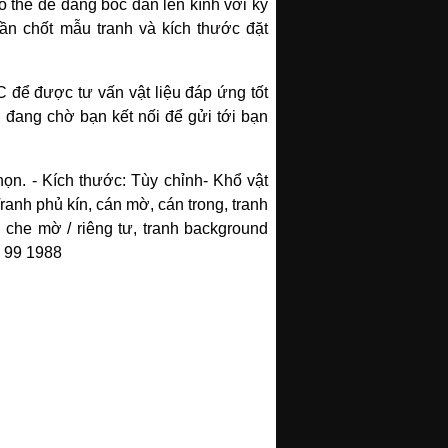
có thể dễ dàng bóc dán lên kính với kỹ
cần chốt mẫu tranh và kích thước đặt
C để được tư vấn vật liệu đáp ứng tốt
, đang chờ bạn kết nối để gửi tới bạn
họn.
- Kích thước: Tùy chỉnh
- Khổ vật
ranh phủ kín, cán mờ, cán trong, tranh
, che mờ / riêng tư, tranh background
 99 1988