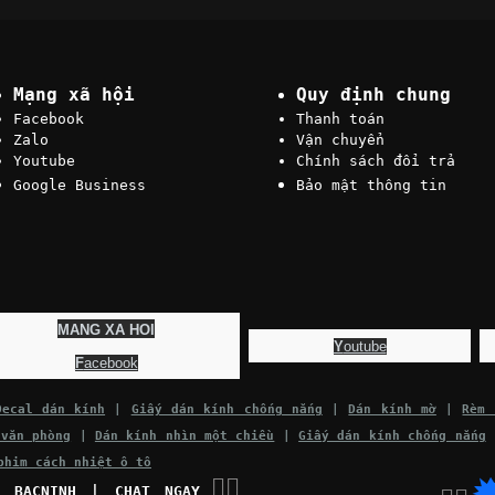
Mạng xã hội
Quy định chung
Facebook
Thanh toán
Zalo
Vận chuyển
Youtube
Chính sách đổi trả
Google Business
Bảo mật thông tin
MANG XA HOI
Y
outube
F
acebook
Decal dán kính
|
Giấy dán kính chống nắng
|
Dán kính mờ
|
Rèm 
 văn phòng
|
Dán kính nhìn một chiều
|
Giấy dán kính chống nắng
phim cách nhiệt ô tô
👉🏽
C BACNINH | CHAT NGAY