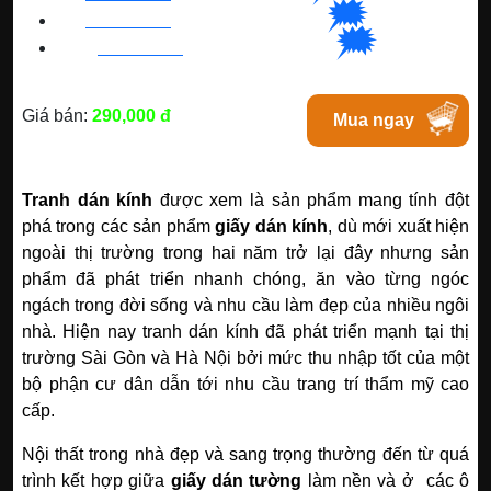
🗯
👉🏽
BN
:
082 999 1988
| Chat với Bacninh
🗯
👉🏽
HC
M
:
0828 99 1988
|
Chat với Tphcm
Giá bán:
290,000 đ
Mua ngay
Tranh dán kính
được xem là sản phẩm mang tính đột
phá trong các sản phẩm
giấy dán kính
, dù mới xuất hiện
ngoài thị trường trong hai năm trở lại đây nhưng sản
phẩm đã phát triển nhanh chóng, ăn vào từng ngóc
ngách trong đời sống và nhu cầu làm đẹp của nhiều ngôi
nhà.
Hiện nay tranh dán kính đã phát triển mạnh tại thị
trường Sài Gòn và Hà Nội bởi mức thu nhập tốt của một
bộ phận cư dân dẫn tới nhu cầu trang trí thẩm mỹ cao
cấp.
Nội thất trong nhà đẹp và sang trọng thường đến từ quá
trình kết hợp giữa
giấy dán tường
làm nền và ở các ô