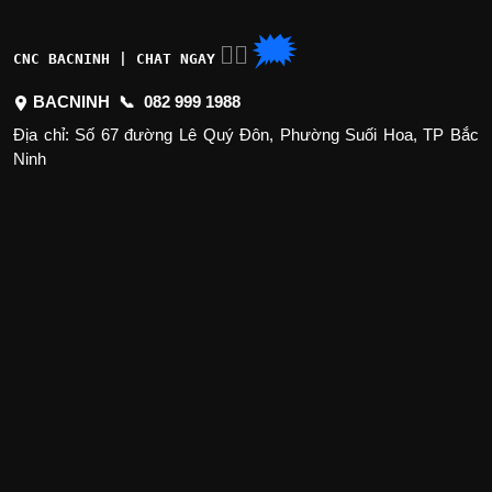
🗯
👉🏽
CNC BACNINH | CHAT NGAY
BACNINH 📞
082 999 1988
Địa chỉ: Số 67 đường Lê Quý Đôn, Phường Suối Hoa, TP Bắc
Ninh