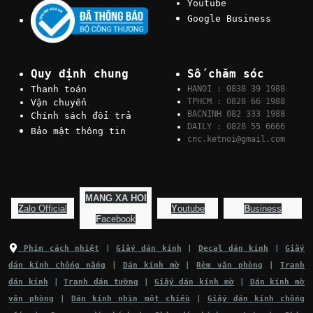
Youtube
Google Business
Quy định chung
Số chăm sóc
Thanh toán
HANOI : 0838 39 1988
TPHCM : 0828 66 1988
Vận chuyển
BACNINH 082 333 1988
Chính sách đổi trả
DAILY : 0828 55 6666
Bảo mật thông tin
cnc.ketnoi@gmail.com
MANG XA HOI
Z
alo Official
Y
outube
B
usiness
F
acebook
Phim cách nhiệt
|
Giấy dán kính
|
Decal dán kính
|
Giấy
dán kính chống nắng
|
Dán kính mờ
|
Rèm văn phòng
|
Tranh
dán kính
|
Tranh dán tường
|
Giấy dán kính mờ
|
Dán kính mờ
văn phòng
|
Dán kính nhìn một chiều
|
Giấy dán kính chống