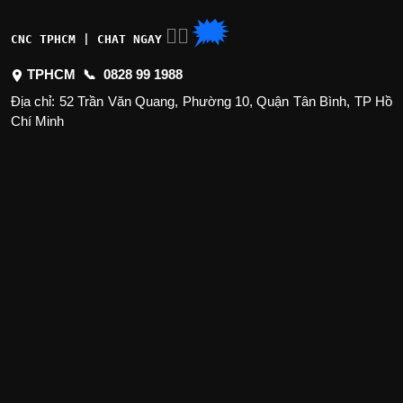
🗯
👉🏽
CNC TPHCM | CHAT NGAY
TPHCM 📞
0828 99 1988
Địa chỉ: 52 Trần Văn Quang, Phường 10, Quận Tân Bình, TP Hồ
Chí Minh