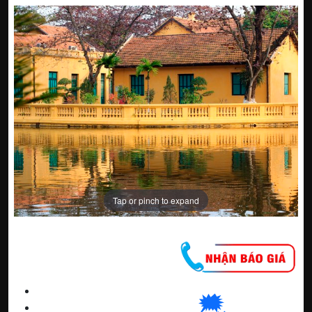
Tap or pinch to expand
CNC WINDOW FILM
🗯
👉🏽
HN
:
0963 64 1988
| C
hat
với Hanoi