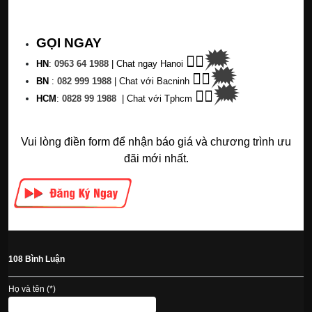
GỌI NGAY
🗯
👉🏽
HN
:
0963 64 1988
| C
hat ngay Hanoi
🗯
👉🏽
BN
:
082 999 1988
| Chat với Bacninh
🗯
👉🏽
HC
M
:
0828 99 1988
|
Chat với Tphcm
Vui lòng điền form để nhận báo giá và chương trình ưu
đãi mới nhất.
108 Bình Luận
Họ và tên (*)