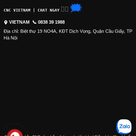
🗯
👉🏽
CNC VIETNAM | CHAT NGAY
VIETNAM 📞
0838 39 1988
Địa chỉ: Biệt thự 19 NO4A, KĐT Dịch Vọng, Quận Cầu Giấy, TP
Hà Nội