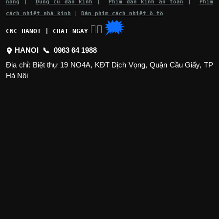
nắng
|
Dụng cụ dán kính
|
Phim dán kính an toàn
|
Phim
cách nhiệt nhà kính
|
Dán phim cách nhiệt ô tô
🗯
👉🏽
CNC HANOI | CHAT NGAY
HANOI 📞
0963 64 1988
Địa chỉ: Biệt thự 19 NO4A, KĐT Dịch Vọng, Quận Cầu Giấy, TP
Hà Nội