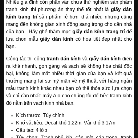
Nhiều gia đình còn phân vân chưa thử nghiệm sản phẩm
tranh kính thì phương án thay thế tốt nhất là
giấy dán
kính trang trí
sản phẩm rẻ hơn khá nhiều nhưng cũng
mang đến không gian sinh động sang trọng cho căn nhà
của bạn. Hãy ghé thăm mục
giấy dán kính trang trí
để
lựa chọn mẫu
giấy
dán kính
có họa tiết đẹp nhất cho
bạn.
Công tác thi công
tranh dán kính
và
giấy dán kính
diễn
ra khá nhanh, gọn gàng và sạch sẽ không hóa chất độc
hại, không làm mất nhiều thời gian của bạn và kết quả
thường mang lại sự mỹ mãn về mỹ thuật với hàng ngàn
mẫu tranh kính khác nhau bạn có thể thỏa sức lựa chọn
và chỉ cần nhấc máy Alo cho chúng tôi để bức tranh kính
đó nằm trên vách kính nhà bạn.
Kích thước: Tùy chỉnh
Khổ vật liệu: Decal khổ 1.22m, Vải khổ 3.17m
Cấu tạo: 4 lớp
Tùy chọn: Tranh phủ kín, cán mờ, cán trong, tranh