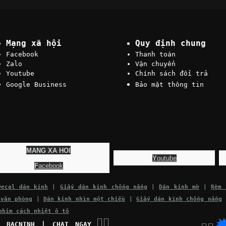
Mạng xã hội
Quy định chung
Facebook
Thanh toán
Zalo
Vận chuyển
Youtube
Chính sách đổi trả
Google Business
Bảo mật thông tin
MANG XA HOI
Y
outube
F
acebook
Decal dán kính
|
Giấy dán kính chống nắng
|
Dán kính mờ
|
Rèm 
 văn phòng
|
Dán kính nhìn một chiều
|
Giấy dán kính chống nắng
phim cách nhiệt ô tô
👉🏽
C BACNINH | CHAT NGAY