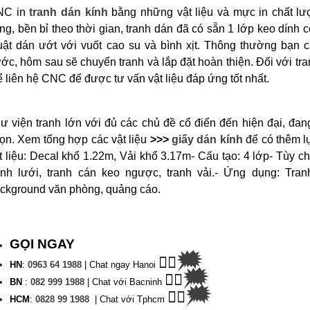
NC in
tranh dán kính
bằng những vật liệu và mực in chất lư
ng, bền bỉ theo thời gian, tranh dán đã có sẵn 1 lớp keo dính 
uật dán ướt với vuốt cao su và bình xịt. Thông thường bạn 
ước, hôm sau sẽ chuyển tranh và lắp đặt hoàn thiện.
Đối với tra
ể liên hệ CNC để được tư vấn vật liệu đáp ứng tốt nhất.
ư viện tranh lớn với đủ các chủ đề cổ điển đến hiện đại, đan
ọn. Xem tổng hợp các vật liệu
>>>
giấy dán kính
để có thêm l
t liệu: Decal khổ 1.22m, Vải khổ 3.17m
- Cấu tạo: 4 lớp
- Tùy ch
anh lưới, tranh cán keo ngược, tranh vải.
- Ứng dụng: Tranh
ckground văn phòng, quảng cáo.
GỌI NGAY
🗯
👉🏽
HN
:
0963 64 1988
| C
hat ngay Hanoi
🗯
👉🏽
BN
:
082 999 1988
| Chat với Bacninh
🗯
👉🏽
HC
M
:
0828 99 1988
|
Chat với Tphcm