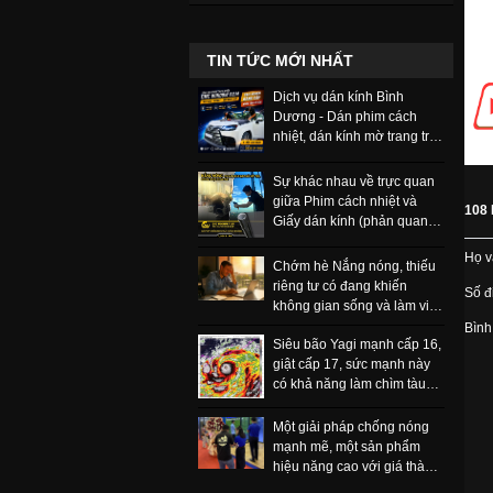
TIN TỨC MỚI NHẤT
Dịch vụ dán kính Bình
Dương - Dán phim cách
nhiệt, dán kính mờ trang trí
và phim bảo vệ
Sự khác nhau về trực quan
giữa Phim cách nhiệt và
108 
Giấy dán kính (phản quang,
một chiều) có thể nhận biết
Họ v
ngay
Chớm hè Nắng nóng, thiếu
riêng tư có đang khiến
Số đi
không gian sống và làm việc
của bạn ngột ngạt, khó chịu
Bình
Siêu bão Yagi mạnh cấp 16,
hơn bao giờ hết.
giật cấp 17, sức mạnh này
có khả năng làm chìm tàu
trọng tải lớn
Một giải pháp chống nóng
mạnh mẽ, một sản phẩm
hiệu năng cao với giá thành
rẻ