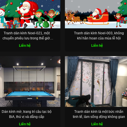
Tranh dán kính Noel-021, một
Tranh dán kính Noel-003, không
chuyến phiêu lưu trong thế giới
khí hân hoan của mùa lễ hội
đầy màu sắc
Liên hệ
Liên hệ
Dán kính mờ, trang trí câu lạc bộ
Tranh dán kính là một bức nhấn
BiA, thú vị và đẳng cấp
tinh tế, làm sống động không gian
Liên hệ
Liên hệ