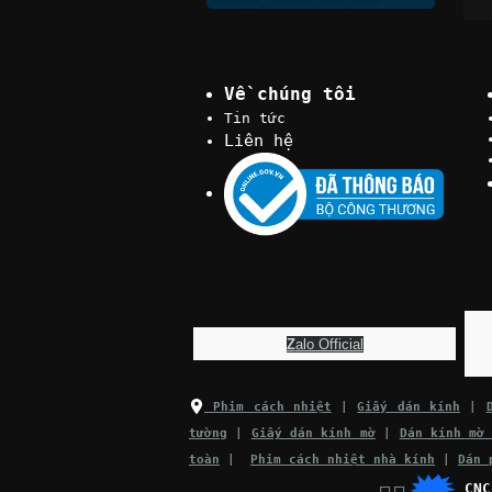
Về chúng tôi
Tin tức
Liên hệ
Z
alo Official
Phim cách nhiệt
|
Giấy dán kính
|
tường
|
Giấy dán kính mờ
|
Dán kính mờ
toàn
|
Phim cách nhiệt nhà kính
|
Dán 
CN