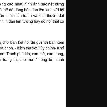
ợng cao nhất, hình ảnh sắc nét bừng
có thể dễ dàng bóc dán lên kính với kỹ
cần chốt mẫu tranh và kích thước đặt
nh in dán lên tường hay đồ nội thất có
g chờ bạn kết nối để gửi tới bạn xem
ựa chọn.
- Kích thước: Tùy chỉnh
- Khổ
ọn: Tranh phủ kín, cán mờ, cán trong,
 trang trí, che mờ / riêng tư, tranh