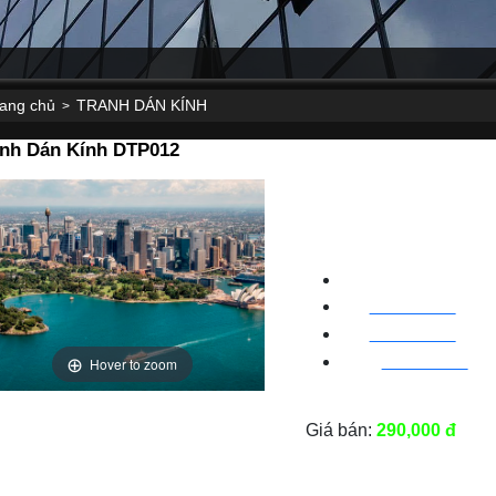
rang chủ
TRANH DÁN KÍNH
>
anh Dán Kính DTP012
CNC WINDOW FIL
HN
:
0963 64 1988
| C
ha
BN
:
082 999 1988
| Cha
Hover to zoom
HC
M
:
0828 99 1988
|
Ch
Giá bán:
290,000 đ