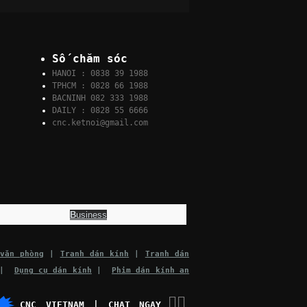
Số chăm sóc
HANOI : 0838 39 1988
TPHCM : 0828 66 1988
BACNINH 082 333 1988
DAILY : 0828 55 6666
cnc.ketnoi@gmail.com
B
usiness
văn phòng
|
Tranh dán kính
|
Tranh dán
|
Dụng cụ dán kính
|
Phim dán kính an
👉🏽
CNC VIETNAM | CHAT NGAY