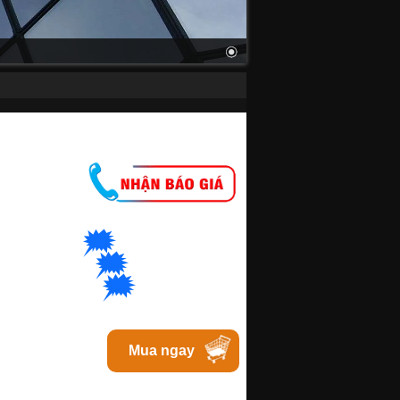
M
🗯
👉🏽
t
với Hanoi
🗯
👉🏽
t với Bacninh
🗯
👉🏽
at với Tphcm
Mua ngay