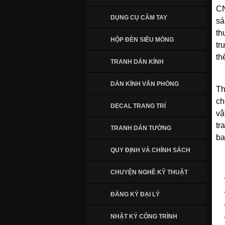
C
DỤNG CỤ CẦM TAY
sá
th
HỘP ĐÈN SIÊU MỎNG
tr
th
TRANH DÁN KÍNH
DÁN KÍNH VĂN PHÒNG
Th
ch
DECAL TRANG TRÍ
vậ
tr
TRANH DÁN TƯỜNG
ba
QUY ĐỊNH VÀ CHÍNH SÁCH
CHUYỆN NGHỀ KỸ THUẬT
ĐĂNG KÝ ĐẠI LÝ
NHẬT KÝ CÔNG TRÌNH