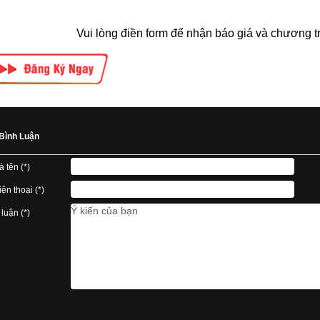
Vui lòng điền form để nhận báo giá và chương tr
Bình Luận
à tên (*)
ện thoại (*)
 luận (*)