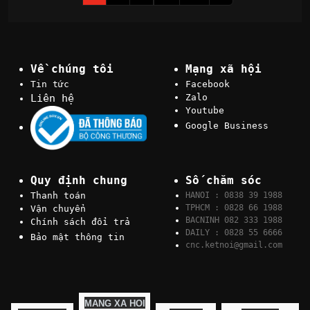
Về chúng tôi
Mạng xã hội
Tin tức
Facebook
Liên hệ
Zalo
Youtube
Google Business
Quy định chung
Số chăm sóc
Thanh toán
HANOI : 0838 39 1988
TPHCM : 0828 66 1988
Vận chuyển
BACNINH 082 333 1988
Chính sách đổi trả
DAILY : 0828 55 6666
Bảo mật thông tin
cnc.ketnoi@gmail.com
MANG XA HOI