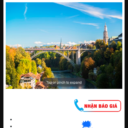
Tap or pinch to expand
CNC WINDOW FILM
🗯
👉🏽
HN
:
0963 64 1988
| C
hat
với Hanoi