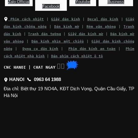
Z
alo Official
Y
outube
B
usiness
F
acebook
Phim cách nhiệt
|
Giấy dán kính
|
Decal dán kính
|
Giấy
dán kính chống nắng
|
Dán kính mờ
|
Rèm văn phòng
|
Tranh
dán kính
|
Tranh dán tường
|
Giấy dán kính mờ
|
Dán kính mờ
văn phòng
|
Dán kính nhìn một chiều
|
Giấy dán kính chống
nắng
|
Dụng cụ dán kính
|
Phim dán kính an toàn
|
Phim
cách nhiệt nhà kính
|
Dán phim cách nhiệt ô tô
🗯
👉🏽
CNC HANOI | CHAT NGAY
HANOI 📞
0963 64 1988
Địa chỉ: Biệt thự 19 NO4A, KĐT Dịch Vọng, Quận Cầu Giấy, TP
Hà Nội