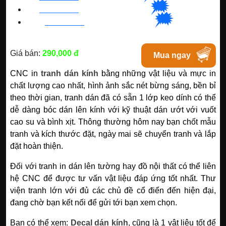
🗯
👉🏽
BN
:
082 999 1988
| Chat với Bacninh
🗯
👉🏽
HC
M
:
0828 99 1988
|
Chat với Tphcm
Giá bán:
290,000 đ
Mua ngay
CNC in
tranh dán kính
bằng những vật liệu và mực in
chất lượng cao nhất, hình ảnh sắc nét bừng sáng, bền bỉ
theo thời gian, tranh dán đã có sẵn 1 lớp keo dính có thể
dễ dàng bóc dán lên kính với kỹ thuật dán ướt với vuốt
cao su và bình xịt. Thông thường hôm nay bạn chốt mẫu
tranh và kích thước đặt, ngày mai sẽ chuyển tranh và lắp
đặt hoàn thiện.
Đối với tranh in dán lên tường hay đồ nội thất có thể liên
hệ CNC để được tư vấn vật liệu đáp ứng tốt nhất. Thư
viện tranh lớn với đủ các chủ đề cổ điển đến hiện đại,
đang chờ bạn kết nối để gửi tới bạn xem chọn.
Bạn có thể xem:
Decal dán kính
, cũng là 1 vật liệu tốt để