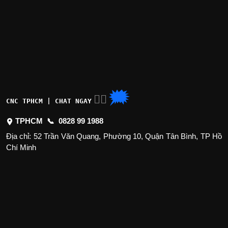
🗯
👉🏽
CNC TPHCM | CHAT NGAY
TPHCM 📞
0828 99 1988
Địa chỉ: 52 Trần Văn Quang, Phường 10, Quận Tân Bình, TP Hồ
Chí Minh