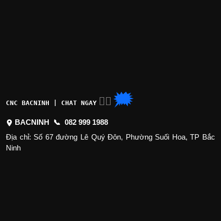
🗯
👉🏽
CNC BACNINH | CHAT NGAY
BACNINH 📞
082 999 1988
Địa chỉ: Số 67 đường Lê Quý Đôn, Phường Suối Hoa, TP Bắc
Ninh