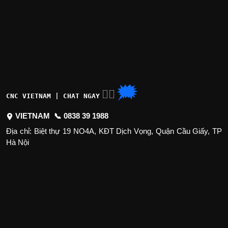
🗯
👉🏽
CNC VIETNAM | CHAT NGAY
VIETNAM 📞
0838 39 1988
Địa chỉ: Biệt thự 19 NO4A, KĐT Dịch Vọng, Quận Cầu Giấy, TP
Hà Nội