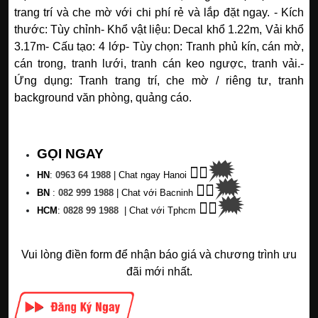
trang trí và che mờ với chi phí rẻ và lắp đặt ngay.
- Kích
thước: Tùy chỉnh
- Khổ vật liệu: Decal khổ 1.22m, Vải khổ
3.17m
- Cấu tạo: 4 lớp
- Tùy chọn: Tranh phủ kín, cán mờ,
cán trong, tranh lưới, tranh cán keo ngược, tranh vải.
-
Ứng dụng: Tranh trang trí, che mờ / riêng tư, tranh
background văn phòng, quảng cáo.
GỌI NGAY
🗯
👉🏽
HN
:
0963 64 1988
| C
hat ngay Hanoi
🗯
👉🏽
BN
:
082 999 1988
| Chat với Bacninh
🗯
👉🏽
HC
M
:
0828 99 1988
|
Chat với Tphcm
Vui lòng điền form để nhận báo giá và chương trình ưu
đãi mới nhất.