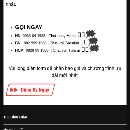
nhất.
GỌI NGAY
🗯
👉🏽
HN
:
0963 64 1988
| C
hat ngay Hanoi
🗯
👉🏽
BN
:
082 999 1988
| Chat với Bacninh
🗯
👉🏽
HC
M
:
0828 99 1988
|
Chat với Tphcm
Vui lòng điền form để nhận báo giá và chương trình ưu
đãi mới nhất.
108 Bình Luận
Họ và tên (*)