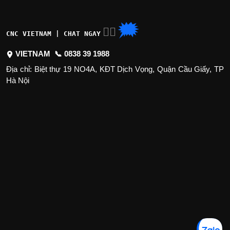
🗯
👉🏽
CNC VIETNAM | CHAT NGAY
VIETNAM 📞
0838 39 1988
Địa chỉ: Biệt thự 19 NO4A, KĐT Dịch Vọng, Quận Cầu Giấy, TP
Hà Nội