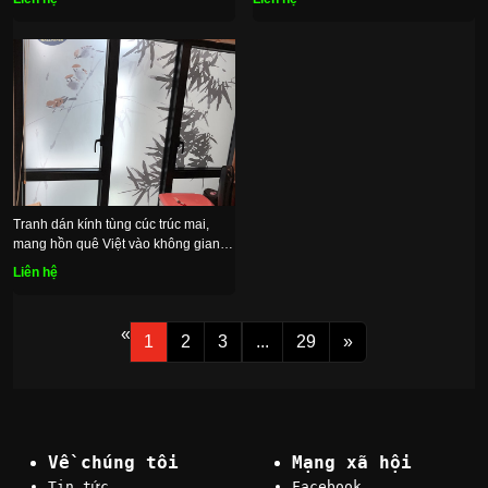
Tranh dán kính tùng cúc trúc mai,
mang hồn quê Việt vào không gian
sống
Liên hệ
«
1
2
3
...
29
»
Về chúng tôi
Mạng xã hội
Tin tức
Facebook