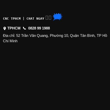
🗯
👉🏽
CNC TPHCM | CHAT NGAY
TPHCM 📞
0828 99 1988
Địa chỉ: 52 Trần Văn Quang, Phường 10, Quận Tân Bình, TP Hồ
Chí Minh