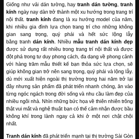
Giống như vải dán tường, hay
tranh dán tường
,
tranh
kính
ngày nay dàn trở thành một xu hướng trong trang trí
nội thất.
tranh kính
đang là xu hướng model của năm,
khi nhiều gia đình lựa chọn trang trí cho những không
gian sang trọng, quý phái và hết sức lộng lẫy
bằng tranh
dán kính
.
Nhiều
mẫu t
ranh dán kính
đẹp
được sử dụng rất nhiều trong trang trí nội thất và được
đột phá trong tư duy phong cách, đa dạng về phong cảnh
với hàng trăm mẫu thiết kế bạn thỏa sức lựa chọn, sẽ
giúp không gian trở nên sang trọng, quý phái và lộng lẫy.
dù mới xuất hiện ngoài thị trường trong hai năm trở lại
đây nhưng sản phẩm đã phát triển nhanh chóng, ăn vào
từng ngóc ngách trong đời sống và nhu cầu làm đẹp của
nhiều ngôi nhà. Nhìn những bức họa về thiên nhiên trông
thật vui mắt và nghệ thuật bạn có thể cảm nhận được bầu
không khí trong lành ngay cả khi ở một nơi chật chội
nhất.
Tranh dán kính
đã phát triển mạnh tại thị trường Sài Gòn