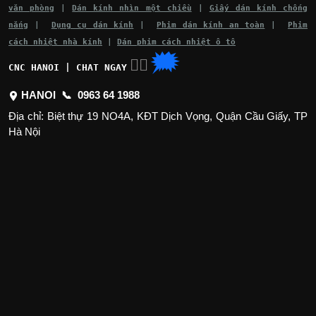
văn phòng
|
Dán kính nhìn một chiều
|
Giấy dán kính chống
nắng
|
Dụng cụ dán kính
|
Phim dán kính an toàn
|
Phim
cách nhiệt nhà kính
|
Dán phim cách nhiệt ô tô
🗯
👉🏽
CNC HANOI | CHAT NGAY
HANOI 📞
0963 64 1988
Địa chỉ: Biệt thự 19 NO4A, KĐT Dịch Vọng, Quận Cầu Giấy, TP
Hà Nội