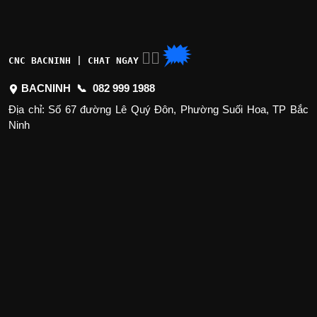
🗯
👉🏽
CNC BACNINH | CHAT NGAY
BACNINH 📞
082 999 1988
Địa chỉ: Số 67 đường Lê Quý Đôn, Phường Suối Hoa, TP Bắc
Ninh