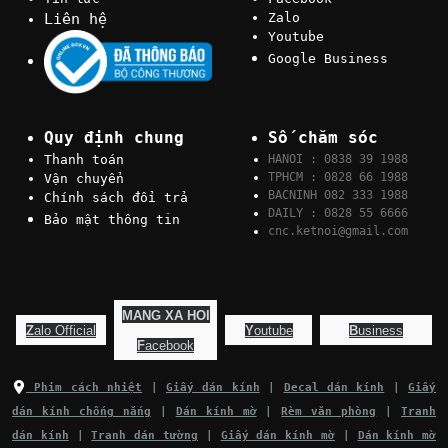
Liên hệ
Zalo
Youtube
Google Business
Quy định chung
Số chăm sóc
Thanh toán
HANOI : 0838 39 1988
TPHCM : 0828 66 1988
Vận chuyển
BACNINH 082 333 1988
Chính sách đổi trả
DAILY : 0828 55 6666
Bảo mật thông tin
cnc.ketnoi@gmail.com
MANG XA HOI
Z
alo Official
Y
outube
B
usiness
F
acebook
Phim cách nhiệt
|
Giấy dán kính
|
Decal dán kính
|
Giấy
dán kính chống nắng
|
Dán kính mờ
|
Rèm văn phòng
|
Tranh
dán kính
|
Tranh dán tường
|
Giấy dán kính mờ
|
Dán kính mờ