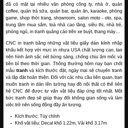
đã có mặt tại nhiều văn phòng công ty, nhà ở, quán
coffee, quán trà sữa, quán bar, quán ăn, karaoke, phòng
game, shop thời trang, showroom, salon moto - oto, spa,
trung tâm mua sắm, toà nhà cao tầng, siêu thị, nhà trẻ,
phòng ngủ, in tranh quảng cáo trên xe buýt, thang máy…
CNC in tranh bằng những vật liệu
giấy dán kính
nhập
khẩu kết hợp với mực in nhựa USA chất lượng cao, tạo
nên hình ảnh sắc nét bừng sáng, chống chịu ẩm mốc và
bền bỉ theo thời gian. Thông thường hôm nay bạn chốt
mẫu
tranh
và kích thước đặt, ngày mai sẽ chuyển tranh
và lắp đặt hoàn thiện.
Đối với các nhu cầu liên quan, bạn
muốn tranh in dán lên tường hay đồ nội thất có thể liên
hệ CNC để được tư vấn vật liệu đáp ứng tốt nhất. Một
bức tranh đẹp sẽ giúp thay đổi không gian sống và làm
việc trở nên sống động đầy ấn tượng.
Kích thước: Tùy chỉnh
Khổ vật liệu: Decal khổ 1.22m, Vải khổ 3.17m