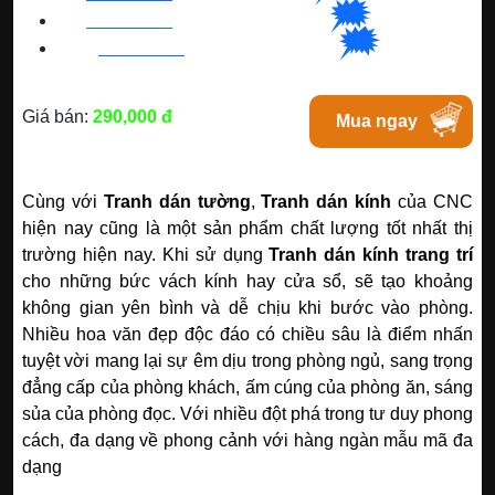
🗯
👉🏽
BN
:
082 999 1988
| Chat với Bacninh
🗯
👉🏽
HC
M
:
0828 99 1988
|
Chat với Tphcm
Giá bán:
290,000 đ
Mua ngay
Cùng với
Tranh dán tường
,
Tranh dán kính
của CNC
hiện nay cũng là một sản phẩm chất lượng tốt nhất thị
trường hiện nay. Khi sử dụng
Tranh dán kính trang trí
cho những bức vách kính hay cửa sổ, sẽ tạo khoảng
không gian yên bình và dễ chịu khi bước vào phòng.
Nhiều hoa văn đẹp độc đáo có chiều sâu là điểm nhấn
tuyệt vời mang lại sự êm dịu trong phòng ngủ, sang trọng
đẳng cấp của phòng khách, ấm cúng của phòng ăn, sáng
sủa của phòng đọc.
Với nhiều đột phá trong tư duy phong
cách, đa dạng về phong cảnh với hàng ngàn mẫu mã đa
dạng