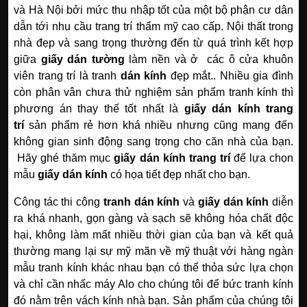
và Hà Nội bởi mức thu nhập tốt của một bộ phận cư dân
dẫn tới nhu cầu trang trí thẩm mỹ cao cấp. Nội thất trong
nhà đẹp và sang trọng thường đến từ quá trình kết hợp
giữa
giấy dán tường
làm nền và ở các ô cửa khuôn
viên trang trí là tranh
dán kính
đẹp mắt..
Nhiều gia đình
còn phân vân chưa thử nghiệm sản phẩm tranh kính thì
phương án thay thế tốt nhất là
giấy dán kính trang
trí
sản phẩm rẻ hơn khá nhiều nhưng cũng mang đến
không gian sinh động sang trọng cho căn nhà của bạn.
Hãy ghé thăm mục
giấy dán kính trang trí
để lựa chọn
mẫu
giấy dán kính
có họa tiết đẹp nhất cho bạn.
Công tác thi công
tranh dán kính
và
giấy dán kính
diễn
ra khá nhanh, gọn gàng và sạch sẽ không hóa chất độc
hại, không làm mất nhiều thời gian của bạn và kết quả
thường mang lại sự mỹ mãn về mỹ thuật với hàng ngàn
mẫu tranh kính khác nhau bạn có thể thỏa sức lựa chọn
và chỉ cần nhấc máy Alo cho chúng tôi để bức tranh kính
đó nằm trên vách kính nhà bạn.
Sản phẩm của chúng tôi