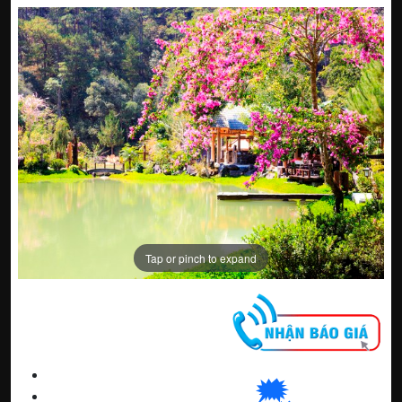
Tap or pinch to expand
CNC WINDOW FILM
🗯
👉🏽
HN
:
0963 64 1988
| C
hat
với Hanoi