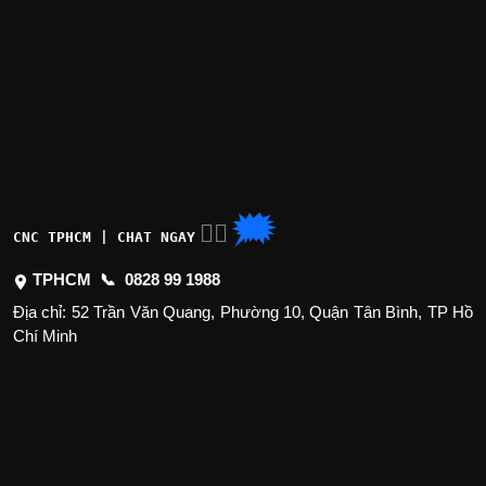
🗯
👉🏽
CNC TPHCM | CHAT NGAY
TPHCM 📞
0828 99 1988
Địa chỉ: 52 Trần Văn Quang, Phường 10, Quận Tân Bình, TP Hồ
Chí Minh