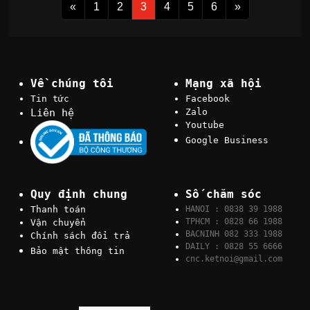
«
1
2
3
4
5
6
»
Về chúng tôi
Mạng xã hội
Tin tức
Facebook
Liên hệ
Zalo
Youtube
Google Business
Quy định chung
Số chăm sóc
Thanh toán
HANOI : 0838 39 1988
TPHCM : 0828 66 1988
Vận chuyển
BACNINH 082 333 1988
Chính sách đổi trả
DAILY : 0828 55 6666
Bảo mật thông tin
cnc.ketnoi@gmail.com