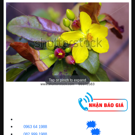
Tap or pinch to expand
CNC WINDOW FILM
🗯
👉🏽
HN
:
0963 64 1988
| C
hat
với Hanoi
🗯
👉🏽
BN
:
082 999 1988
| Chat với Bacninh