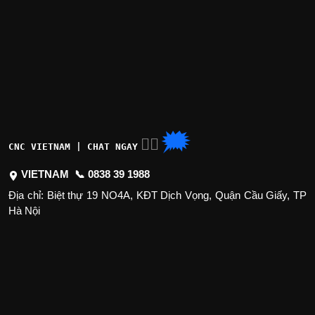
🗯
👉🏽
CNC VIETNAM | CHAT NGAY
VIETNAM 📞
0838 39 1988
Địa chỉ: Biệt thự 19 NO4A, KĐT Dịch Vọng, Quận Cầu Giấy, TP
Hà Nội