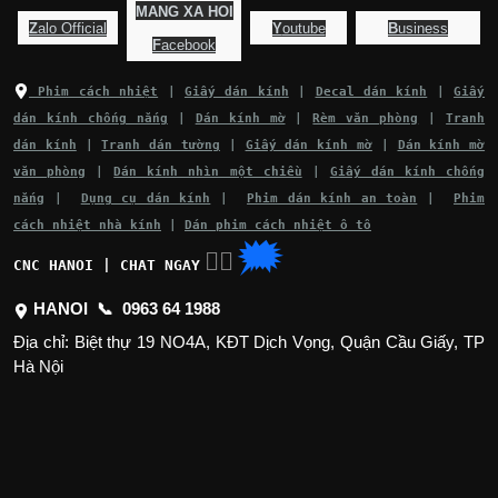
MANG XA HOI
Z
alo Official
Y
outube
B
usiness
F
acebook
Phim cách nhiệt
|
Giấy dán kính
|
Decal dán kính
|
Giấy
dán kính chống nắng
|
Dán kính mờ
|
Rèm văn phòng
|
Tranh
dán kính
|
Tranh dán tường
|
Giấy dán kính mờ
|
Dán kính mờ
văn phòng
|
Dán kính nhìn một chiều
|
Giấy dán kính chống
nắng
|
Dụng cụ dán kính
|
Phim dán kính an toàn
|
Phim
cách nhiệt nhà kính
|
Dán phim cách nhiệt ô tô
🗯
👉🏽
CNC HANOI | CHAT NGAY
HANOI 📞
0963 64 1988
Địa chỉ: Biệt thự 19 NO4A, KĐT Dịch Vọng, Quận Cầu Giấy, TP
Hà Nội