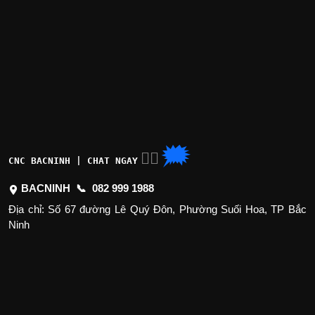
🗯
👉🏽
CNC BACNINH | CHAT NGAY
BACNINH 📞
082 999 1988
Địa chỉ: Số 67 đường Lê Quý Đôn, Phường Suối Hoa, TP Bắc
Ninh