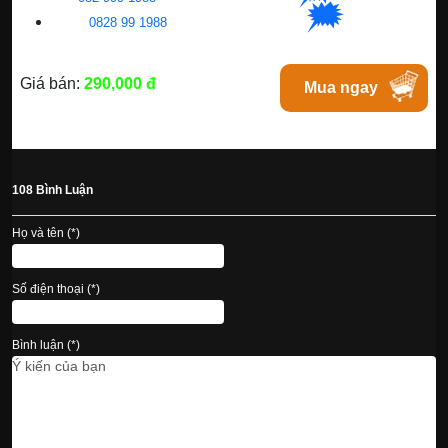
🗯
👉🏽
HC
M
:
0828 99 1988
|
Chat với Tphcm
Giá bán:
290,000 đ
Mua ngay
108 Bình Luận
Họ và tên (*)
Số điện thoại (*)
Bình luận (*)