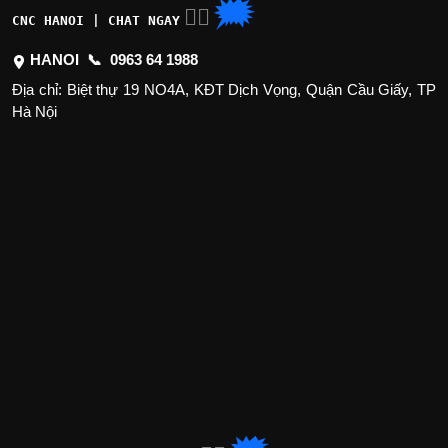
🗯
👉🏽
CNC HANOI | CHAT NGAY
HANOI 📞
0963 64 1988
Địa chỉ: Biệt thự 19 NO4A, KĐT Dịch Vọng, Quận Cầu Giấy, TP
Hà Nội