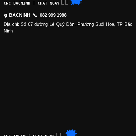
🗯
👉🏽
CNC BACNINH | CHAT NGAY
BACNINH 📞
082 999 1988
Địa chỉ: Số 67 đường Lê Quý Đôn, Phường Suối Hoa, TP Bắc
Ninh
🗯
👉🏽