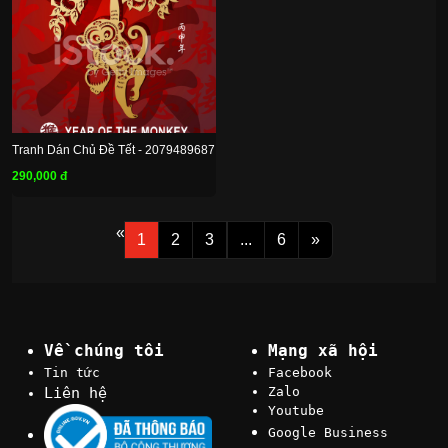
Tranh Dán Chủ Đề Tết - 2079489687
290,000 đ
«
1
2
3
...
6
»
Về chúng tôi
Mạng xã hội
Tin tức
Facebook
Liên hệ
Zalo
Youtube
Google Business