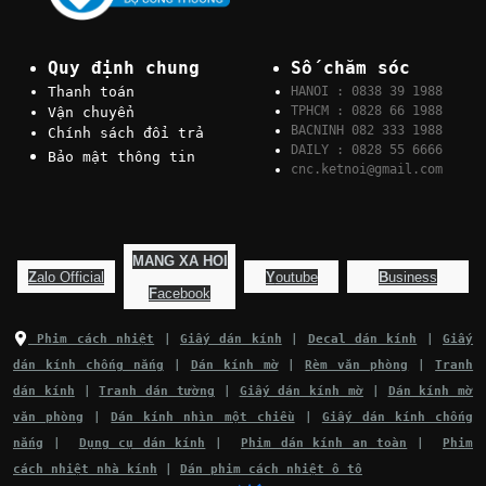
Quy định chung
Số chăm sóc
Thanh toán
HANOI : 0838 39 1988
TPHCM : 0828 66 1988
Vận chuyển
BACNINH 082 333 1988
Chính sách đổi trả
DAILY : 0828 55 6666
Bảo mật thông tin
cnc.ketnoi@gmail.com
MANG XA HOI
Z
alo Official
Y
outube
B
usiness
F
acebook
Phim cách nhiệt
|
Giấy dán kính
|
Decal dán kính
|
Giấy
dán kính chống nắng
|
Dán kính mờ
|
Rèm văn phòng
|
Tranh
dán kính
|
Tranh dán tường
|
Giấy dán kính mờ
|
Dán kính mờ
văn phòng
|
Dán kính nhìn một chiều
|
Giấy dán kính chống
nắng
|
Dụng cụ dán kính
|
Phim dán kính an toàn
|
Phim
cách nhiệt nhà kính
|
Dán phim cách nhiệt ô tô