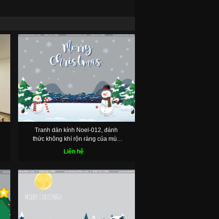
✕
Tranh dán kính Noel-012, đánh
thức không khí rộn ràng của mùa
lễ hội
Liên hệ