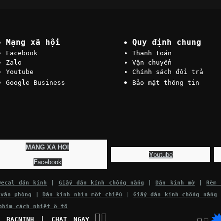
Mạng xã hội
Quy định chung
Facebook
Thanh toán
Zalo
Vận chuyển
Youtube
Chính sách đổi trả
Google Business
Bảo mật thông tin
MANG XA HOI
Y
outube
F
acebook
Decal dán kính
|
Giấy dán kính chống nắng
|
Dán kính mờ
|
Rèm 
 văn phòng
|
Dán kính nhìn một chiều
|
Giấy dán kính chống nắng
phim cách nhiệt ô tô
👉🏽
C BACNINH | CHAT NGAY