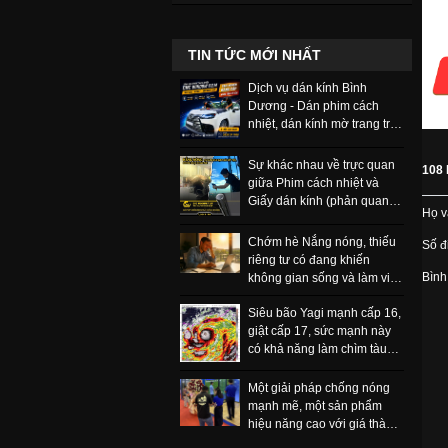
TIN TỨC MỚI NHẤT
Dịch vụ dán kính Bình
Dương - Dán phim cách
nhiệt, dán kính mờ trang trí
và phim bảo vệ
Sự khác nhau về trực quan
108 
giữa Phim cách nhiệt và
Giấy dán kính (phản quang,
Họ v
một chiều) có thể nhận biết
ngay
Chớm hè Nắng nóng, thiếu
Số đi
riêng tư có đang khiến
Bình
không gian sống và làm việc
của bạn ngột ngạt, khó chịu
Siêu bão Yagi mạnh cấp 16,
hơn bao giờ hết.
giật cấp 17, sức mạnh này
có khả năng làm chìm tàu
trọng tải lớn
Một giải pháp chống nóng
mạnh mẽ, một sản phẩm
hiệu năng cao với giá thành
rẻ