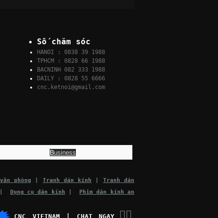
Số chăm sóc
HANOI : 0838 39 1988
TPHCM : 0828 66 1988
BACNINH 082 333 1988
DAILY : 0828 55 6666
cnc.ketnoi@gmail.com
B
usiness
văn phòng
|
Tranh dán kính
|
Tranh dán
|
Dụng cụ dán kính
|
Phim dán kính an
👉🏽
CNC VIETNAM | CHAT NGAY