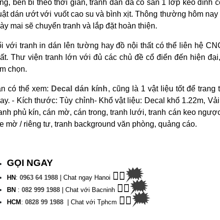
ng, bền bỉ theo thời gian, tranh dán đã có sẵn 1 lớp keo dính 
uật dán ướt với vuốt cao su và bình xịt. Thông thường hôm nay 
ày mai sẽ chuyển tranh và lắp đặt hoàn thiện.
i với tranh in dán lên tường hay đồ nội thất có thể liên hệ CN
ất. Thư viện tranh lớn với đủ các chủ đề cổ điển đến hiện đại
m chọn.
n có thể xem:
Decal dán kính
, cũng là 1 vật liệu tốt để trang
ay.
- Kích thước: Tùy chỉnh
- Khổ vật liệu: Decal khổ 1.22m, Vả
anh phủ kín, cán mờ, cán trong, tranh lưới, tranh cán keo ngược,
e mờ / riêng tư, tranh background văn phòng, quảng cáo.
GỌI NGAY
🗯
👉🏽
HN
:
0963 64 1988
| C
hat ngay Hanoi
🗯
👉🏽
BN
:
082 999 1988
| Chat với Bacninh
🗯
👉🏽
HC
M
:
0828 99 1988
|
Chat với Tphcm