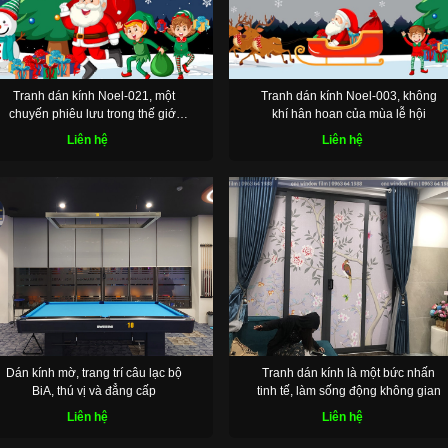
Tranh dán kính Noel-021, một
Tranh dán kính Noel-003, không
chuyến phiêu lưu trong thế giới
khí hân hoan của mùa lễ hội
đầy màu sắc
Liên hệ
Liên hệ
Dán kính mờ, trang trí câu lạc bộ
Tranh dán kính là một bức nhấn
BiA, thú vị và đẳng cấp
tinh tế, làm sống động không gian
Liên hệ
Liên hệ