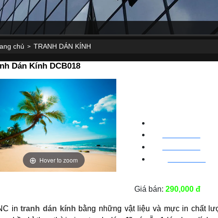
rang chủ
TRANH DÁN KÍNH
>
anh Dán Kính DCB018
CNC WINDOW FIL
HN
:
0963 64 1988
| C
ha
BN
:
082 999 1988
| Cha
Hover to zoom
HC
M
:
0828 99 1988
|
Ch
Giá bán:
290,000 đ
NC in
tranh dán kính
bằng những vật liệu và mực in chất lư