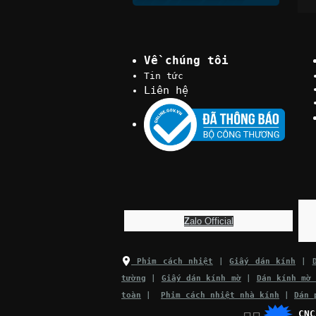
Về chúng tôi
Tin tức
Liên hệ
Z
alo Official
Phim cách nhiệt
|
Giấy dán kính
|
tường
|
Giấy dán kính mờ
|
Dán kính mờ
toàn
|
Phim cách nhiệt nhà kính
|
Dán 
CN