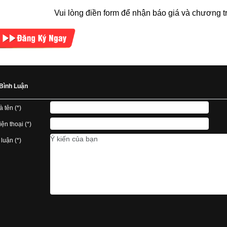
Vui lòng điền form để nhận báo giá và chương tr
Bình Luận
à tên (*)
ện thoại (*)
 luận (*)