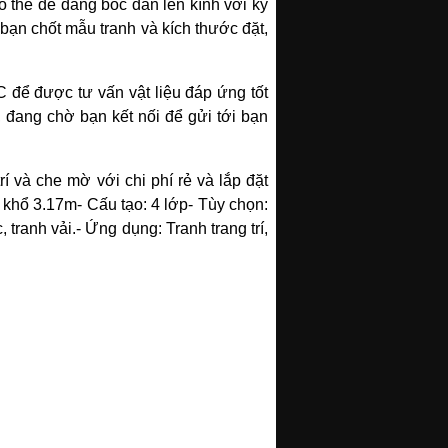
có thể dễ dàng bóc dán lên kính với kỹ
bạn chốt mẫu tranh và kích thước đặt,
C để được tư vấn vật liệu đáp ứng tốt
, đang chờ bạn kết nối để gửi tới bạn
 trí và che mờ với chi phí rẻ và lắp đặt
i khổ 3.17m
- Cấu tạo: 4 lớp
- Tùy chọn:
 tranh vải.
- Ứng dụng: Tranh trang trí,