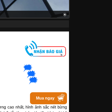
M
🗯
👉🏽
t
với Hanoi
🗯
👉🏽
t với Bacninh
🗯
👉🏽
at với Tphcm
Mua ngay
ợng cao nhất, hình ảnh sắc nét bừng