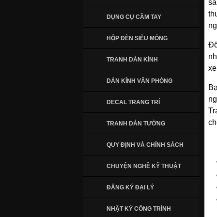
sá
th
DỤNG CỤ CẦM TAY
ng
HỘP ĐÈN SIÊU MỎNG
Đố
nh
TRANH DÁN KÍNH
xe
DÁN KÍNH VĂN PHÒNG
Bạ
ng
DECAL TRANG TRÍ
Tr
ch
TRANH DÁN TƯỜNG
QUY ĐỊNH VÀ CHÍNH SÁCH
CHUYỆN NGHỀ KỸ THUẬT
ĐĂNG KÝ ĐẠI LÝ
NHẬT KÝ CÔNG TRÌNH