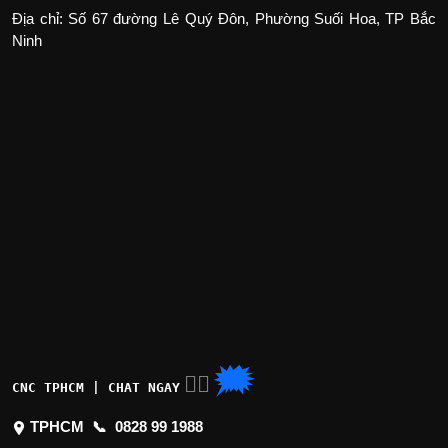
Địa chỉ: Số 67 đường Lê Quý Đôn, Phường Suối Hoa, TP Bắc
Ninh
🗯
👉🏽
CNC TPHCM | CHAT NGAY
TPHCM 📞
0828 99 1988