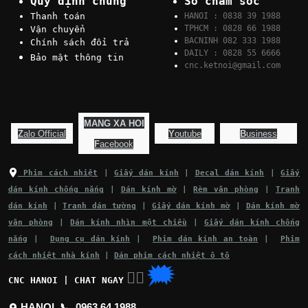
Quy định chung
Số chăm sóc
Thanh toán
HANOI : 0838 39 1988
TPHCM : 0828 66 1988
Vận chuyển
BACNINH 082 333 1988
Chính sách đổi trả
DAILY : 0828 55 6666
Bảo mật thông tin
cnc.ketnoi@gmail.com
MANG XA HOI
Z
alo Official
Y
outube
B
usiness
F
acebook
Phim cách nhiệt
|
Giấy dán kính
|
Decal dán kính
|
Giấy
dán kính chống nắng
|
Dán kính mờ
|
Rèm văn phòng
|
Tranh
dán kính
|
Tranh dán tường
|
Giấy dán kính mờ
|
Dán kính mờ
văn phòng
|
Dán kính nhìn một chiều
|
Giấy dán kính chống
nắng
|
Dụng cụ dán kính
|
Phim dán kính an toàn
|
Phim
cách nhiệt nhà kính
|
Dán phim cách nhiệt ô tô
🗯
👉🏽
CNC HANOI | CHAT NGAY
HANOI 📞
0963 64 1988