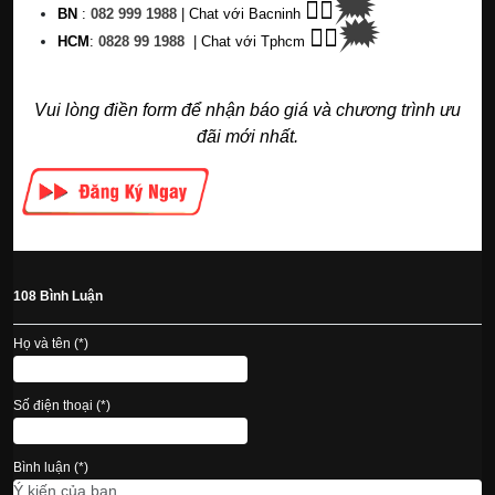
🗯
👉🏽
BN
:
082 999 1988
| Chat với Bacninh
🗯
👉🏽
HC
M
:
0828 99 1988
|
Chat với Tphcm
Vui lòng điền form để nhận báo giá và chương trình ưu
đãi mới nhất.
108 Bình Luận
Họ và tên (*)
Số điện thoại (*)
Bình luận (*)