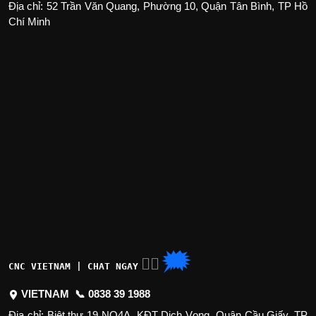
Địa chỉ: 52 Trần Văn Quang, Phường 10, Quận Tân Bình, TP Hồ
Chí Minh
🗯
👉🏽
CNC VIETNAM | CHAT NGAY
VIETNAM 📞
0838 39 1988
Địa chỉ: Biệt thự 19 NO4A, KĐT Dịch Vọng, Quận Cầu Giấy, TP