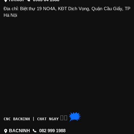
Địa chỉ: Biệt thự 19 NO4A, KĐT Dịch Vọng, Quận Cầu Giấy, TP
Hà Nội
🗯
👉🏽
CNC BACNINH | CHAT NGAY
BACNINH 📞
082 999 1988