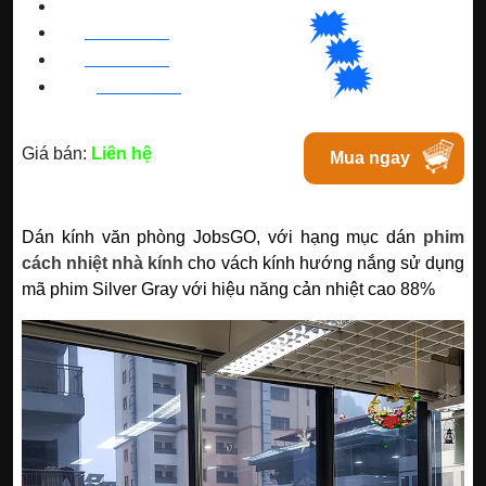
CNC WINDOW FILM
🗯
👉🏽
HN
:
0963 64 1988
| C
hat
với Hanoi
🗯
👉🏽
BN
:
082 999 1988
| Chat với Bacninh
🗯
👉🏽
HC
M
:
0828 99 1988
|
Chat với Tphcm
Giá bán:
Liên hệ
Mua ngay
Dán kính văn phòng JobsGO, với hạng mục dán
phim
cách nhiệt nhà kính
cho vách kính hướng nắng sử dụng
mã phim Silver Gray với hiệu năng cản nhiệt cao 88%