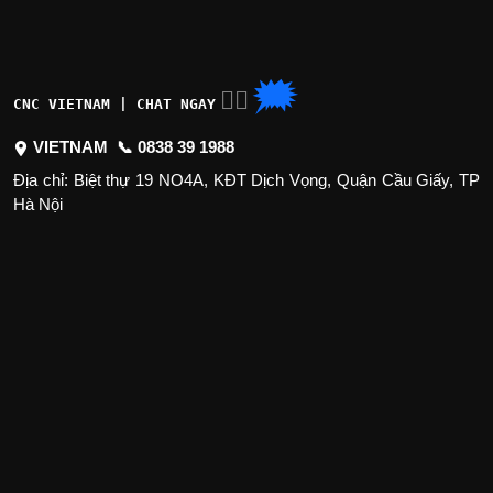
🗯
👉🏽
CNC VIETNAM | CHAT NGAY
VIETNAM 📞
0838 39 1988
Địa chỉ: Biệt thự 19 NO4A, KĐT Dịch Vọng, Quận Cầu Giấy, TP
Hà Nội