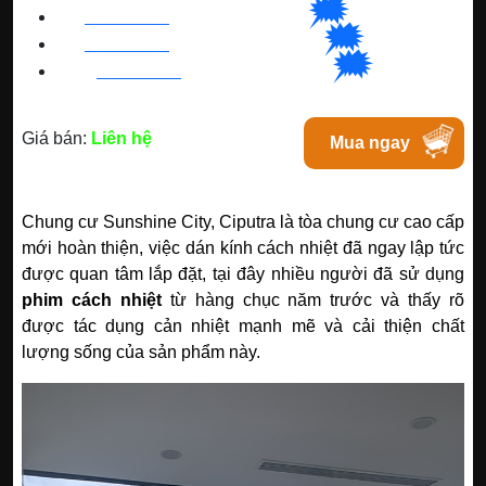
🗯
👉🏽
HN
:
0963 64 1988
| C
hat
với Hanoi
🗯
👉🏽
BN
:
082 999 1988
| Chat với Bacninh
🗯
👉🏽
HC
M
:
0828 99 1988
|
Chat với Tphcm
Giá bán:
Liên hệ
Mua ngay
Chung cư Sunshine City, Ciputra là tòa chung cư cao cấp
mới hoàn thiện, việc dán kính cách nhiệt đã ngay lập tức
được quan tâm lắp đặt, tại đây nhiều người đã sử dụng
phim cách nhiệt
từ hàng chục năm trước và thấy rõ
được tác dụng cản nhiệt mạnh mẽ và cải thiện chất
lượng sống của sản phẩm này.