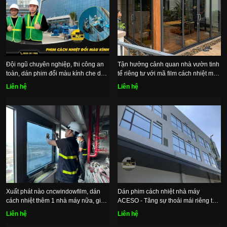
Đội ngũ chuyên nghiệp, thi công an
Tận hưởng cảnh quan nhà vườn tinh
toàn, dán phim đổi màu kính che dầm
tế riêng tư với mã film cách nhiệt màu
thẩm mỹ
carbon đen nhạt
Liên hệ
Liên hệ
Xuất phát nào cncwindowfilm, dán
Dán phim cách nhiệt nhà máy
cách nhiệt thêm 1 nhà máy nữa, giải
ACESO - Tăng sự thoải mái riêng tư,
pháp chống nắng tối ưu hiệu quả
tiết kiệm chi phí hệ thống làm mát
Liên hệ
Liên hệ
bền vững