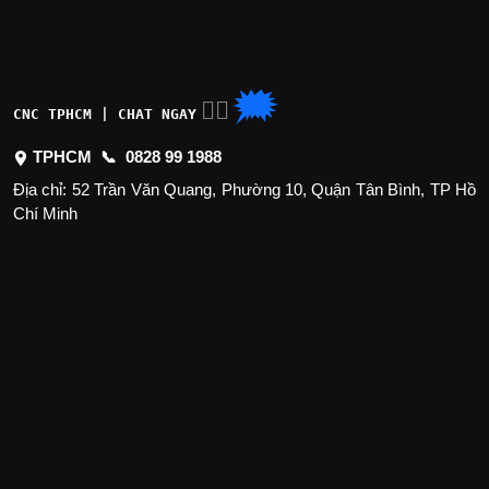
🗯
👉🏽
CNC TPHCM | CHAT NGAY
TPHCM 📞
0828 99 1988
Địa chỉ: 52 Trần Văn Quang, Phường 10, Quận Tân Bình, TP Hồ
Chí Minh