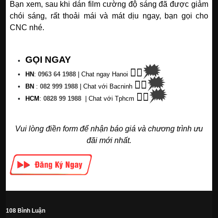
Bạn xem, sau khi dán film cường độ sáng đã được giảm
chói sáng, rất thoải mái và mát dịu ngay, bạn gọi cho
CNC nhé.
GỌI NGAY
🗯
👉🏽
HN
:
0963 64 1988
| C
hat ngay Hanoi
🗯
👉🏽
BN
:
082 999 1988
| Chat với Bacninh
🗯
👉🏽
HC
M
:
0828 99 1988
|
Chat với Tphcm
Vui lòng điền form để nhận báo giá và chương trình ưu
đãi mới nhất.
108 Bình Luận