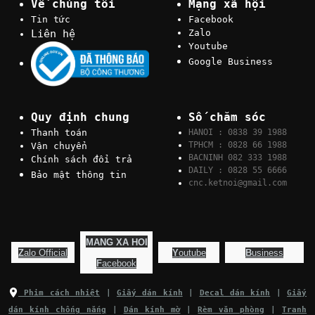
Về chúng tôi
Mạng xã hội
Tin tức
Facebook
Liên hệ
Zalo
Youtube
Google Business
Quy định chung
Số chăm sóc
Thanh toán
HANOI : 0838 39 1988
TPHCM : 0828 66 1988
Vận chuyển
BACNINH 082 333 1988
Chính sách đổi trả
DAILY : 0828 55 6666
Bảo mật thông tin
cnc.ketnoi@gmail.com
MANG XA HOI
Z
alo Official
Y
outube
B
usiness
F
acebook
Phim cách nhiệt
|
Giấy dán kính
|
Decal dán kính
|
Giấy
dán kính chống nắng
|
Dán kính mờ
|
Rèm văn phòng
|
Tranh