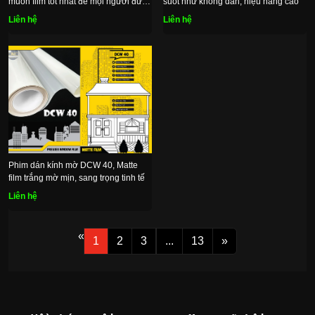
muốn film tốt nhất để mọi người được
suốt như không dán, hiệu năng cao
thoải mái
Liên hệ
Liên hệ
Phim dán kính mờ DCW 40, Matte
film trắng mờ mịn, sang trọng tinh tế
Liên hệ
«
1
2
3
...
13
»