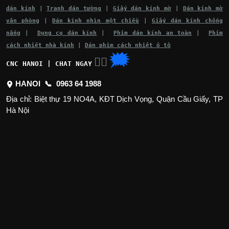
dán kính
|
Tranh dán tường
|
Giấy dán kính mờ
|
Dán kính mờ
văn phòng
|
Dán kính nhìn một chiều
|
Giấy dán kính chống
nắng
|
Dụng cụ dán kính
|
Phim dán kính an toàn
|
Phim
cách nhiệt nhà kính
|
Dán phim cách nhiệt ô tô
🗯
👉🏽
CNC HANOI | CHAT NGAY
HANOI 📞
0963 64 1988
Địa chỉ: Biệt thự 19 NO4A, KĐT Dịch Vọng, Quận Cầu Giấy, TP
Hà Nội