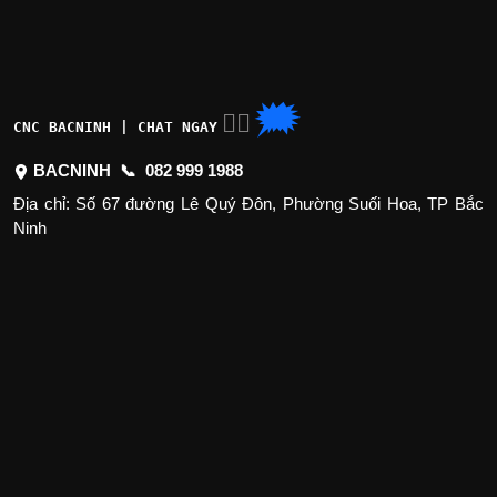
🗯
👉🏽
CNC BACNINH | CHAT NGAY
BACNINH 📞
082 999 1988
Địa chỉ: Số 67 đường Lê Quý Đôn, Phường Suối Hoa, TP Bắc
Ninh