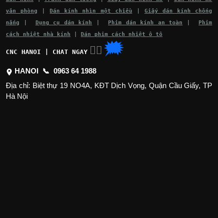
văn phòng
|
Dán kính nhìn một chiều
|
Giấy dán kính chống
nắng
|
Dụng cụ dán kính
|
Phim dán kính an toàn
|
Phim
cách nhiệt nhà kính
|
Dán phim cách nhiệt ô tô
🗯
👉🏽
CNC HANOI | CHAT NGAY
HANOI 📞
0963 64 1988
Địa chỉ: Biệt thự 19 NO4A, KĐT Dịch Vọng, Quận Cầu Giấy, TP
Hà Nội