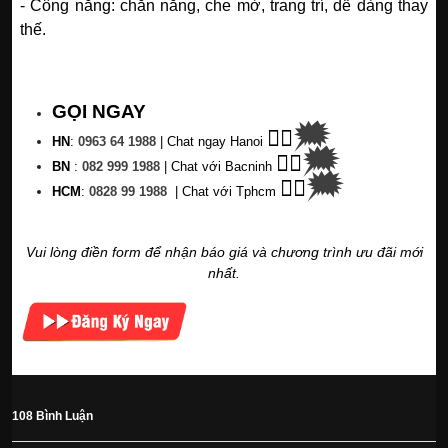
- Công năng: chắn nắng, che mờ, trang trí, dễ dàng thay
thế.
GỌI NGAY
🗯
👉🏽
HN
:
0963 64 1988
| C
hat ngay Hanoi
🗯
👉🏽
BN
:
082 999 1988
| Chat với Bacninh
🗯
👉🏽
HC
M
:
0828 99 1988
|
Chat với Tphcm
Vui lòng điền form để nhận báo giá và chương trình ưu đãi mới
nhất.
108 Bình Luận