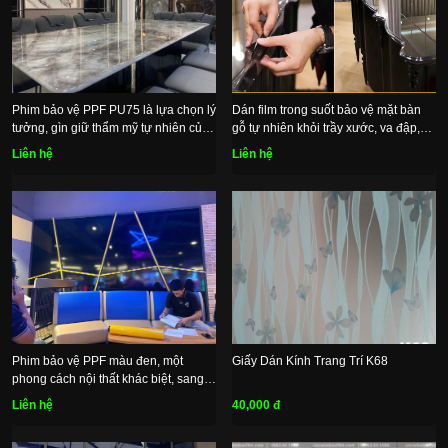
Phim bảo vệ PPF PU75 là lựa chọn lý
Dán film trong suốt bảo vệ mặt bàn
tưởng, gìn giữ thẩm mỹ tự nhiên của
gỗ tự nhiên khỏi trầy xước, va đập,
mặt đá
bụi bẩn
Liên hệ
Liên hệ
Phim bảo vệ PPF màu đen, một
Giấy Dán Kính Trang Trí K68
phong cách nội thất khác biệt, sang
trọng và đầy bí ẩn
Liên hệ
40,000 đ