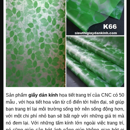
Sản phẩm
giấy dán kính
họa tiết trang trí của CNC có 50
mẫu , với họa tiết hoa văn từ cổ điển tới hiện đại, sẽ giúp
bạn trang trí lại môi trường sống trở nên sống động hơn,
với một chi phí nhỏ bạn sẽ bất ngờ với những giá trị mà
nó đem lại. Với những tấm kính lớn ngoài việc trang trí,
nó cũng giúp cản bớt ánh nắng giúp không gian bớt oi