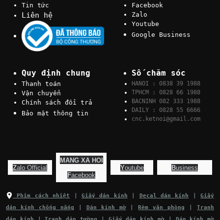
Tin tức
Facebook
Liên hệ
Zalo
Youtube
Google Business
Quy định chung
Số chăm sóc
Thanh toán
HANOI : 0838 39 1988
TPHCM : 0828 66 1988
Vận chuyển
BACNINH 082 333 1988
Chính sách đổi trả
DAILY : 0828 55 6666
Bảo mật thông tin
cnc.ketnoi@gmail.com
MANG XA HOI
Z
alo Official
Y
outube
B
usiness
F
acebook
Phim cách nhiệt
|
Giấy dán kính
|
Decal dán kính
|
Giấy
dán kính chống nắng
|
Dán kính mờ
|
Rèm văn phòng
|
Tranh
dán kính
|
Tranh dán tường
|
Giấy dán kính mờ
|
Dán kính mờ