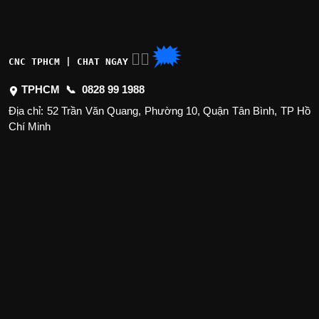
🗯
👉🏽
CNC TPHCM | CHAT NGAY
TPHCM 📞
0828 99 1988
Địa chỉ: 52 Trần Văn Quang, Phường 10, Quận Tân Bình, TP Hồ
Chí Minh