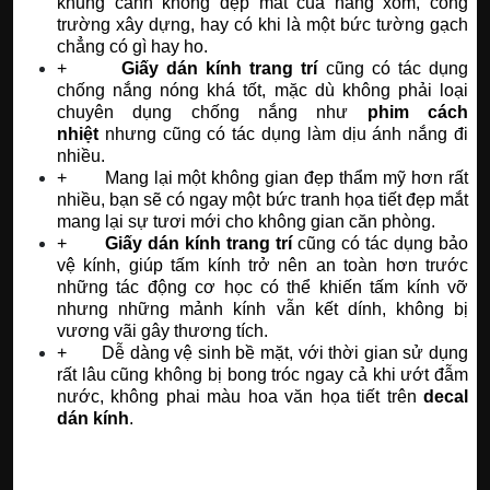
khung cảnh không đẹp mắt của hàng xóm, công
trường xây dựng, hay có khi là một bức tường gạch
chẳng có gì hay ho.
+
Giấy dán kính trang trí
cũng có tác dụng
chống nắng nóng khá tốt, mặc dù không phải loại
chuyên dụng chống nắng như
phim cách
nhiệt
nhưng cũng có tác dụng làm dịu ánh nắng đi
nhiều.
+ Mang lại một không gian đẹp thẩm mỹ hơn rất
nhiều, bạn sẽ có ngay một bức tranh họa tiết đẹp mắt
mang lại sự tươi mới cho không gian căn phòng.
+
Giấy dán kính trang trí
cũng có tác dụng bảo
vệ kính, giúp tấm kính trở nên an toàn hơn trước
những tác động cơ học có thể khiến tấm kính vỡ
nhưng những mảnh kính vẫn kết dính, không bị
vương vãi gây thương tích.
+ Dễ dàng vệ sinh bề mặt, với thời gian sử dụng
rất lâu cũng không bị bong tróc ngay cả khi ướt đẫm
nước, không phai màu hoa văn họa tiết trên
decal
dán kính
.