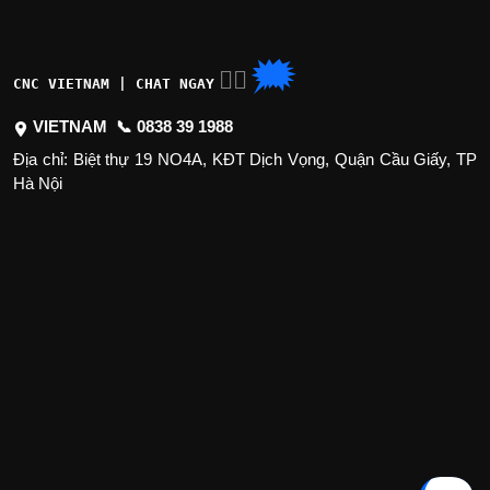
🗯
👉🏽
CNC VIETNAM | CHAT NGAY
VIETNAM 📞
0838 39 1988
Địa chỉ: Biệt thự 19 NO4A, KĐT Dịch Vọng, Quận Cầu Giấy, TP
Hà Nội