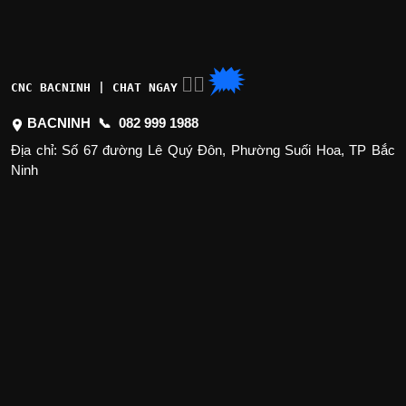
🗯
👉🏽
CNC BACNINH | CHAT NGAY
BACNINH 📞
082 999 1988
Địa chỉ: Số 67 đường Lê Quý Đôn, Phường Suối Hoa, TP Bắc
Ninh