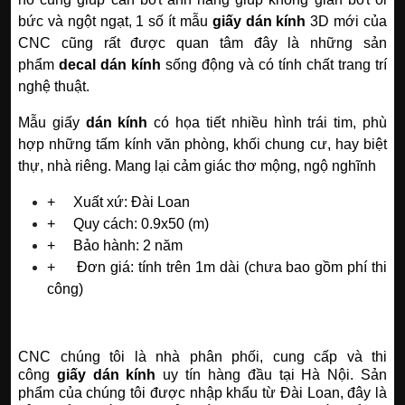
bức và ngột ngạt, 1 số ít mẫu
giấy dán kính
3D mới của
CNC cũng rất được quan tâm đây là những sản
phẩm
decal dán kính
sống động và có tính chất trang trí
nghệ thuật.
Mẫu giấy
dán kính
có họa tiết nhiều hình trái tim, phù
hợp những tấm kính văn phòng, khối chung cư, hay biệt
thự, nhà riêng. Mang lại cảm giác thơ mộng, ngộ nghĩnh
+ Xuất xứ: Đài Loan
+ Quy cách: 0.9x50 (m)
+ Bảo hành: 2 năm
+
Đơn giá: tính trên 1m dài (chưa bao gồm phí thi
công)
CNC chúng tôi là nhà phân phối, cung cấp và thi
công
giấy dán kính
uy tín hàng đầu tại Hà Nội. Sản
phẩm của chúng tôi được nhập khẩu từ Đài Loan, đây là