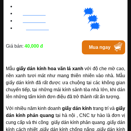
CNC WINDOW FILM
🗯
👉🏽
HN
:
0963 64 1988
| C
hat
với Hanoi
🗯
👉🏽
BN
:
082 999 1988
| Chat với Bacninh
🗯
👉🏽
HC
M
:
0828 99 1988
|
Chat với Tphcm
Giá bán:
40,000 đ
Mua ngay
Mẫu
giấy dán kính hoa văn lá xanh
với độ che mờ cao,
nền xanh tươi mát như mang thiên nhiên vào nhà. Mẫu
giấy dán kính đã rất được ưa chuộng tại các không gian
chuyển tiếp, tại những mái kính sảnh tòa nhà lớn, khi dán
lên những tấm kính đơn điệu đã trở thành rất ấn tượng.
Với nhiều năm kinh doanh
giấy dán kính
trang trí và
giấy
dán kính phản quang
tại hà nội , CNC tự hào là đơn vị
cung cấp và thi công giấy dán kính phản quang .giấy dán
kính cách nhiệt ,giấy dán kính chống nắng ,giấy dán kính