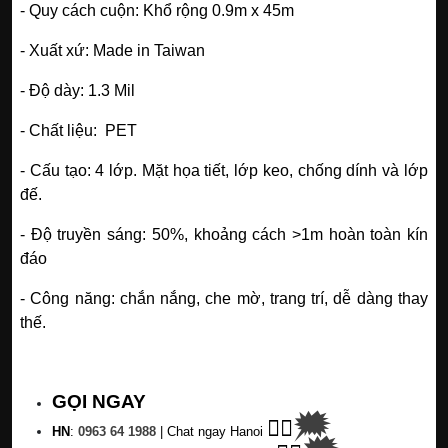
- Quy cách cuộn: Khổ rộng 0.9m x 45m
- Xuất xứ: Made in Taiwan
- Độ dày: 1.3 Mil
- Chất liệu: PET
- Cấu tạo: 4 lớp. Mặt họa tiết, lớp keo, chống dính và lớp
NHẬN ƯU ĐÃI
đế.
✕
- Độ truyền sáng: 50%, khoảng cách >1m hoàn toàn kín
đáo
- Công năng: chắn nắng, che mờ, trang trí, dễ dàng thay
thế.
GỌI NGAY
🗯
👉🏽
HN
:
0963 64 1988
| C
hat ngay Hanoi