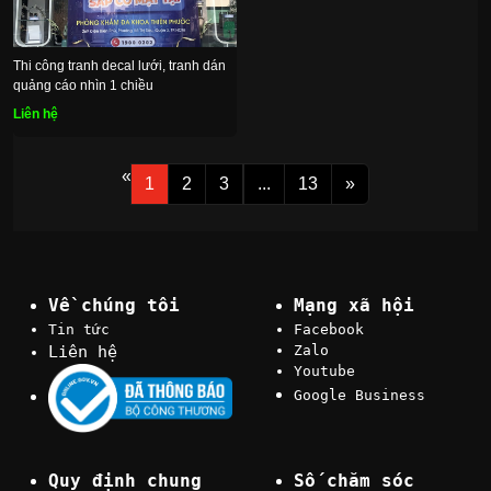
Thi công tranh decal lưới, tranh dán
quảng cáo nhìn 1 chiều
Liên hệ
«
1
2
3
...
13
»
Về chúng tôi
Mạng xã hội
Tin tức
Facebook
Liên hệ
Zalo
Youtube
Google Business
Quy định chung
Số chăm sóc