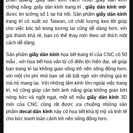
chống nắng ,giấy dán kính trang trí ,
giấy dán kính mờ
được tin tưởng số 1 tại hà nội. Sản phẩm
giấy dán kính
trang trí có xuất xứ Taiwan, có chất lượng keo tốt giúp
cho việc bóc bỏ trong tương lai cũng dễ dàng hơn, với
giá thành khá rẻ, bạn có thể thay mới theo sở thích một
cách dễ dàng.
Sản phẩm
giấy dán kính
họa tiết trang trí của CNC có 50
mẫu , với họa tiết hoa văn từ cổ điển tới hiện đại, sẽ giúp
bạn trang trí lại không gian sống trở nên sống động hơn,
với một chi phí nhỏ bạn sẽ rất bất ngờ với những giá trị
mà nó mang lại. Với những tấm kính lớn ngoài việc trang
trí, nó cũng giúp cản bớt ánh nắng giúp không gian bớt
nóng bức và ngột ngạt, một số mẫu
giấy dán kính
3D
mới của CNC cũng rất được ưa chuộng những sản
phẩm
decal dán kính
này có họa tiết khá tỷ mỷ và tinh tế
cho bức tranh toàn cảnh trở nên sống động hơn.