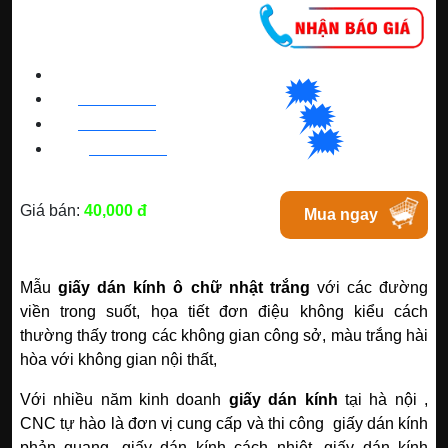
CNC WINDOW FILM
🗯
👉🏽
HN
:
0963 64 1988
| C
hat
với Hanoi
🗯
👉🏽
BN
:
082 999 1988
| Chat với Bacninh
🗯
👉🏽
HC
M
:
0828 99 1988
|
Chat với Tphcm
Giá bán:
40,000 đ
Mua ngay
Mẫu
giấy dán kính ô chữ nhật trắng
với các đường
viền trong suốt, họa tiết đơn điệu không kiểu cách
thường thấy trong các không gian công sở, màu trắng hài
hòa với không gian nội thất,
Với nhiều năm kinh doanh
giấy dán kính
tại hà nội ,
CNC tự hào là đơn vị cung cấp và thi công giấy dán kính
phản quang .giấy dán kính cách nhiệt ,giấy dán kính