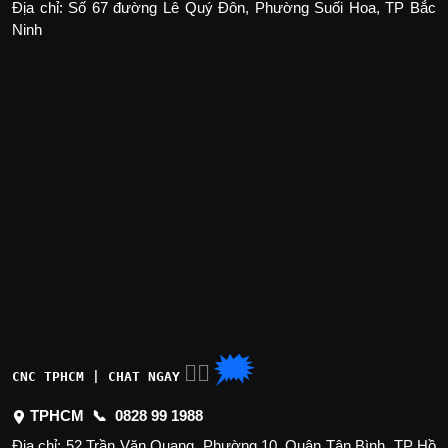
Địa chỉ: Số 67 đường Lê Quý Đôn, Phường Suối Hoa, TP Bắc
Ninh
🗯
👉🏽
CNC TPHCM | CHAT NGAY
TPHCM 📞
0828 99 1988
Địa chỉ: 52 Trần Văn Quang, Phường 10, Quận Tân Bình, TP Hồ