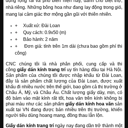
dụng rộng rãi và phổ biến hiện nay, dành cho biệt thự,
nhà riêng. Những bông hoa như đang lay động trong gió,
mang lại cảm giác thơ mộng gần gũi với thiên nhiên.
+ Xuất xứ: Đài Loan
+ Quy cách: 0.9x50 (m)
+ Bảo hành: 2 năm
+
Đơn giá: tính trên 1m dài (chưa bao gồm phí thi
công)
CNC chúng tôi là nhà phân phối, cung cấp và thi
công
giấy dán kính trang trí
uy tín hàng đầu tại Hà Nội.
Sản phẩm của chúng tôi được nhập khẩu từ Đài Loan,
đây là sản phẩm chất lượng của Đài Loan, được xuất
khẩu đi nhiều nước trên thế giới, bao gồm cả thị trường ở
Châu Á, Mỹ, và Châu Âu. Chất lượng giấy dày, mịn, có
độ bám vào mặt kính rất tốt, hoa văn trên kính không bị
phai màu như các sản phẩm
giấy dán kính hoa văn
sản
xuất tại VN đang được bán nhiều trên thị trường, khiến
người tiêu dùng hoang mang, đồng thau lẫn lộn.
Giấy dán kính trang trí
ngày nay đang dần trở thành một