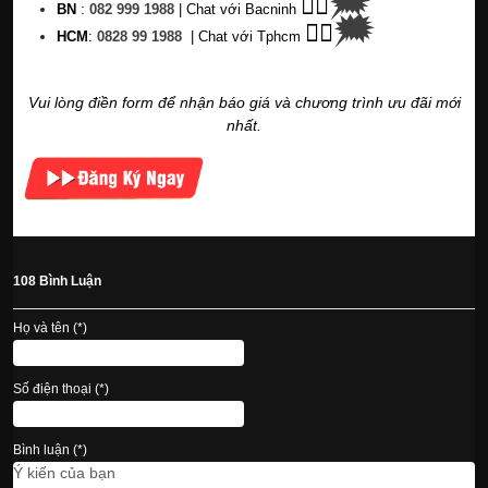
🗯
👉🏽
BN
:
082 999 1988
| Chat với Bacninh
🗯
👉🏽
HC
M
:
0828 99 1988
|
Chat với Tphcm
Vui lòng điền form để nhận báo giá và chương trình ưu đãi mới
nhất.
108 Bình Luận
Họ và tên (*)
Số điện thoại (*)
Bình luận (*)