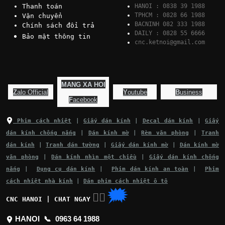
Thanh toán
HANOI : 0838 39 1988
TPHCM : 0828 66 1988
Vận chuyển
BACNINH 082 333 1988
Chính sách đổi trả
DAILY : 0828 55 6666
Bảo mật thông tin
cnc.ketnoi@gmail.com
MANG XA HOI
Z
alo Official
Y
outube
B
usiness
F
acebook
Phim cách nhiệt
|
Giấy dán kính
|
Decal dán kính
|
Giấy
dán kính chống nắng
|
Dán kính mờ
|
Rèm văn phòng
|
Tranh
dán kính
|
Tranh dán tường
|
Giấy dán kính mờ
|
Dán kính mờ
văn phòng
|
Dán kính nhìn một chiều
|
Giấy dán kính chống
nắng
|
Dụng cụ dán kính
|
Phim dán kính an toàn
|
Phim
cách nhiệt nhà kính
|
Dán phim cách nhiệt ô tô
🗯
👉🏽
CNC HANOI | CHAT NGAY
HANOI 📞
0963 64 1988