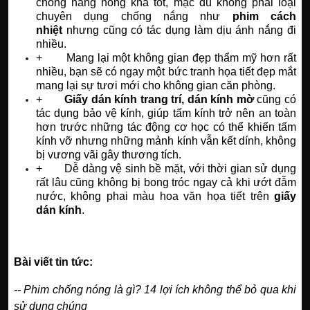
chống nắng nóng khá tốt, mặc dù không phải loại
chuyên dụng chống nắng như
phim cách
nhiệt
nhưng cũng có tác dụng làm dịu ánh nắng đi
nhiều.
+ Mang lại một không gian đẹp thẩm mỹ hơn rất
nhiều, bạn sẽ có ngay một bức tranh họa tiết đẹp mắt
mang lại sự tươi mới cho không gian căn phòng.
+
Giấy dán kính trang trí, dán kính mờ
cũng có
tác dụng bảo vệ kính, giúp tấm kính trở nên an toàn
hơn trước những tác động cơ học có thể khiến tấm
kính vỡ nhưng những mảnh kính vẫn kết dính, không
bị vương vãi gây thương tích.
+ Dễ dàng vệ sinh bề mặt, với thời gian sử dụng
rất lâu cũng không bị bong tróc ngay cả khi ướt đẫm
nước, không phai màu hoa văn họa tiết trên
giấy
dán kính
.
Bài viết tin tức:
--
Phim chống nóng là gì? 14 lợi ích không thể bỏ qua khi
sử dụng chúng