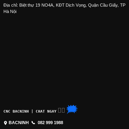
Địa chỉ: Biệt thự 19 NO4A, KĐT Dịch Vọng, Quận Cầu Giấy, TP
Hà Nội
🗯
👉🏽
CNC BACNINH | CHAT NGAY
BACNINH 📞
082 999 1988