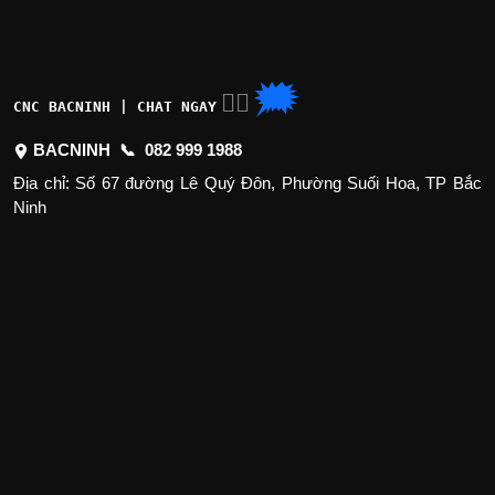
🗯
👉🏽
CNC BACNINH | CHAT NGAY
BACNINH 📞
082 999 1988
Địa chỉ: Số 67 đường Lê Quý Đôn, Phường Suối Hoa, TP Bắc
Ninh