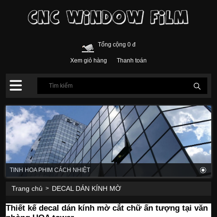
Tổng cộng 0 đ
Xem giỏ hàng
Thanh toán
TINH HOA PHIM CÁCH NHIỆT
Trang chủ
DECAL DÁN KÍNH MỜ
>
Thiết kế decal dán kính mờ cắt chữ ấn tượng tại văn