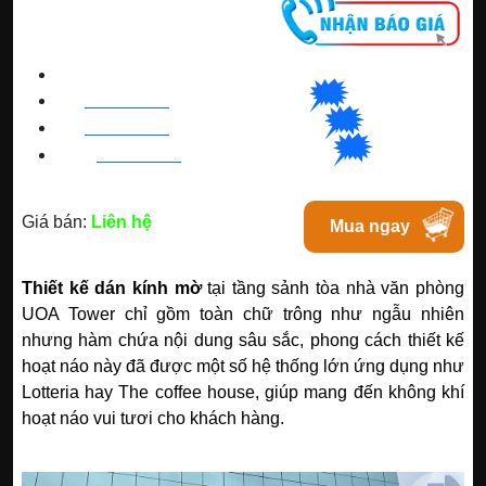
CNC WINDOW FILM
🗯
👉🏽
HN
:
0963 64 1988
| C
hat
với Hanoi
🗯
👉🏽
BN
:
082 999 1988
| Chat với Bacninh
🗯
👉🏽
HC
M
:
0828 99 1988
|
Chat với Tphcm
Giá bán:
Liên hệ
Mua ngay
Thiết kế dán kính mờ
tại tầng sảnh tòa nhà văn phòng
UOA Tower chỉ gồm toàn chữ trông như ngẫu nhiên
nhưng hàm chứa nội dung sâu sắc, phong cách thiết kế
hoạt náo này đã được một số hệ thống lớn ứng dụng như
Lotteria hay The coffee house, giúp mang đến không khí
hoạt náo vui tươi cho khách hàng.