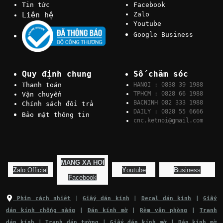
Tin tức
Facebook
Liên hệ
Zalo
Youtube
Google Business
Quy định chung
Số chăm sóc
Thanh toán
HANOI : 0838 39 1988
TPHCM : 0828 66 1988
Vận chuyển
BACNINH 082 333 1988
Chính sách đổi trả
DAILY : 0828 55 6666
Bảo mật thông tin
cnc.ketnoi@gmail.com
MANG XA HOI
Z
alo Official
Y
outube
B
usiness
F
acebook
Phim cách nhiệt
|
Giấy dán kính
|
Decal dán kính
|
Giấy
dán kính chống nắng
|
Dán kính mờ
|
Rèm văn phòng
|
Tranh
dán kính
|
Tranh dán tường
|
Giấy dán kính mờ
|
Dán kính mờ