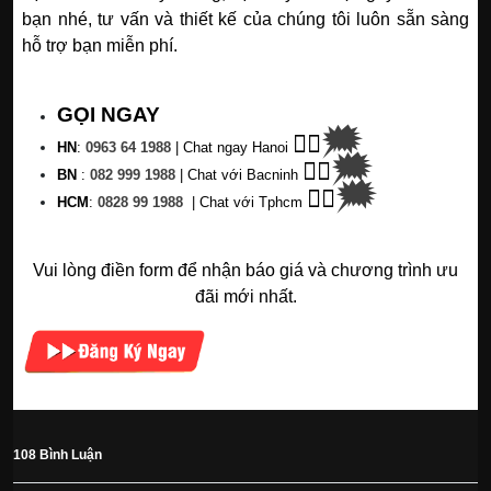
bạn nhé, tư vấn và thiết kế của chúng tôi luôn sẵn sàng
hỗ trợ bạn miễn phí.
GỌI NGAY
🗯
👉🏽
HN
:
0963 64 1988
| C
hat ngay Hanoi
🗯
👉🏽
BN
:
082 999 1988
| Chat với Bacninh
🗯
👉🏽
HC
M
:
0828 99 1988
|
Chat với Tphcm
Vui lòng điền form để nhận báo giá và chương trình ưu
đãi mới nhất.
108 Bình Luận