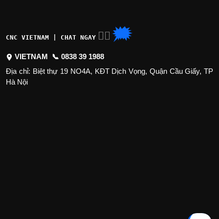
🗯
👉🏽
CNC VIETNAM | CHAT NGAY
VIETNAM 📞
0838 39 1988
Địa chỉ: Biệt thự 19 NO4A, KĐT Dịch Vọng, Quận Cầu Giấy, TP
Hà Nội