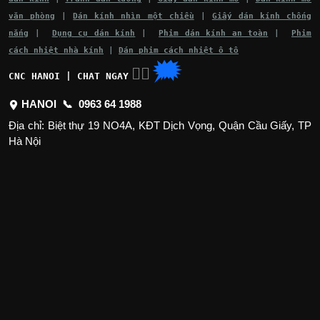
văn phòng
|
Dán kính nhìn một chiều
|
Giấy dán kính chống
nắng
|
Dụng cụ dán kính
|
Phim dán kính an toàn
|
Phim
cách nhiệt nhà kính
|
Dán phim cách nhiệt ô tô
🗯
👉🏽
CNC HANOI | CHAT NGAY
HANOI 📞
0963 64 1988
Địa chỉ: Biệt thự 19 NO4A, KĐT Dịch Vọng, Quận Cầu Giấy, TP
Hà Nội