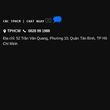
🗯
👉🏽
CNC TPHCM | CHAT NGAY
TPHCM 📞
0828 99 1988
Địa chỉ: 52 Trần Văn Quang, Phường 10, Quận Tân Bình, TP Hồ
Chí Minh