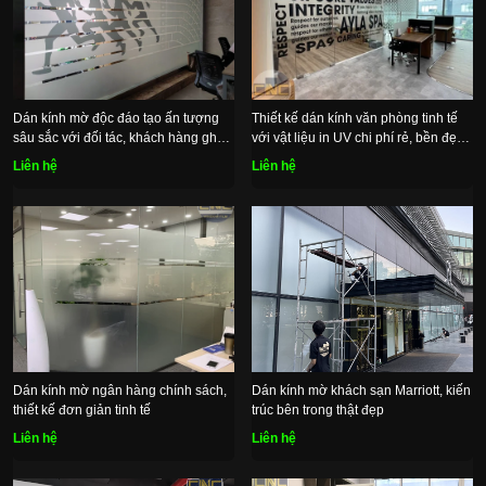
Dán kính mờ độc đáo tạo ấn tượng
Thiết kế dán kính văn phòng tinh tế
sâu sắc với đối tác, khách hàng ghé
với vật liệu in UV chi phí rẻ, bền đẹp
thăm
lâu dài
Liên hệ
Liên hệ
Dán kính mờ ngân hàng chính sách,
Dán kính mờ khách sạn Marriott, kiến
thiết kế đơn giản tinh tế
trúc bên trong thật đẹp
Liên hệ
Liên hệ