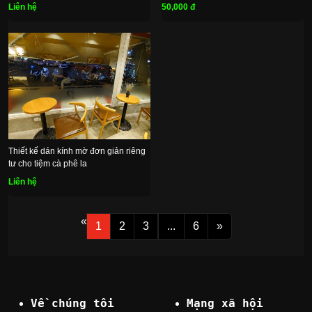
dán kính mờ
Liên hệ
50,000 đ
Thiết kế dán kính mờ đơn giản riêng
tư cho tiệm cà phê la
Liên hệ
«
1
2
3
...
6
»
Về chúng tôi
Mạng xã hội