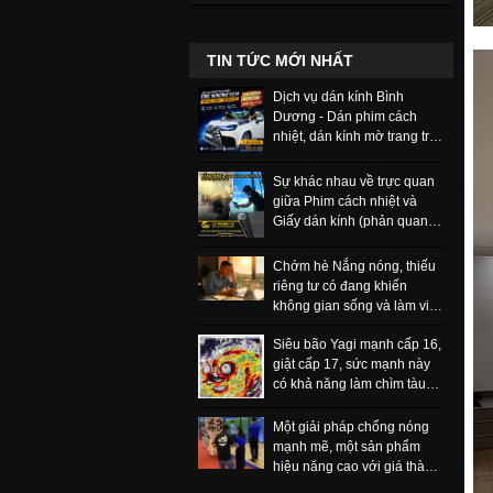
TIN TỨC MỚI NHẤT
Dịch vụ dán kính Bình
Dương - Dán phim cách
nhiệt, dán kính mờ trang trí
và phim bảo vệ
Sự khác nhau về trực quan
giữa Phim cách nhiệt và
Giấy dán kính (phản quang,
một chiều) có thể nhận biết
ngay
Chớm hè Nắng nóng, thiếu
riêng tư có đang khiến
không gian sống và làm việc
của bạn ngột ngạt, khó chịu
Siêu bão Yagi mạnh cấp 16,
hơn bao giờ hết.
giật cấp 17, sức mạnh này
có khả năng làm chìm tàu
trọng tải lớn
Một giải pháp chống nóng
mạnh mẽ, một sản phẩm
hiệu năng cao với giá thành
rẻ