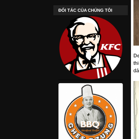
ĐỐI TÁC CỦA CHÚNG TÔI
De
th
dá