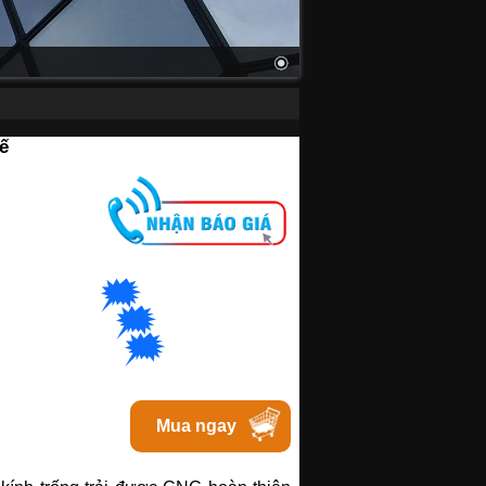
ế
M
🗯
👉🏽
t
với Hanoi
🗯
👉🏽
t với Bacninh
🗯
👉🏽
at với Tphcm
Mua ngay