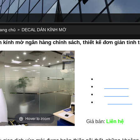
rang chủ
DECAL DÁN KÍNH MỜ
>
 kính mờ ngân hàng chính sách, thiết kế đơn giản tinh t
CNC WINDOW FIL
HN
:
0963 64 1988
| C
ha
BN
:
082 999 1988
| Cha
HC
M
:
0828 99 1988
|
Ch
Hover to zoom
Giá bán:
Liên hệ