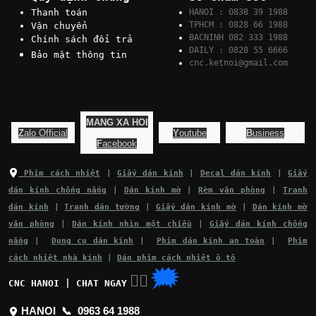
Thanh toán
HANOI : 0838 39 1988
TPHCM : 0828 66 1988
Vận chuyển
BACNINH 082 333 1988
Chính sách đổi trả
DAILY : 0828 55 6666
Bảo mật thông tin
cnc.ketnoi@gmail.com
MANG XA HOI
Z
alo Official
Y
outube
B
usiness
F
acebook
Phim cách nhiệt
|
Giấy dán kính
|
Decal dán kính
|
Giấy
dán kính chống nắng
|
Dán kính mờ
|
Rèm văn phòng
|
Tranh
dán kính
|
Tranh dán tường
|
Giấy dán kính mờ
|
Dán kính mờ
văn phòng
|
Dán kính nhìn một chiều
|
Giấy dán kính chống
nắng
|
Dụng cụ dán kính
|
Phim dán kính an toàn
|
Phim
cách nhiệt nhà kính
|
Dán phim cách nhiệt ô tô
🗯
👉🏽
CNC HANOI | CHAT NGAY
HANOI 📞
0963 64 1988