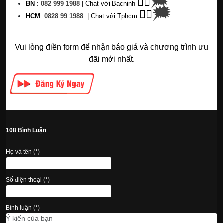
🗯
👉🏽
BN
:
082 999 1988
| Chat với Bacninh
🗯
👉🏽
HC
M
:
0828 99 1988
|
Chat với Tphcm
Vui lòng điền form để nhận báo giá và chương trình ưu
đãi mới nhất.
108 Bình Luận
Họ và tên (*)
Số điện thoại (*)
Bình luận (*)