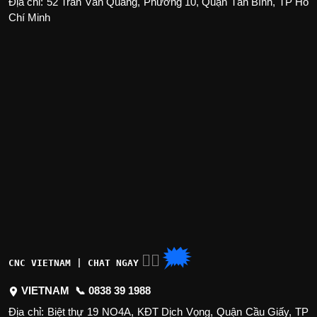
Địa chỉ: 52 Trần Văn Quang, Phường 10, Quận Tân Bình, TP Hồ
Chí Minh
🗯
👉🏽
CNC VIETNAM | CHAT NGAY
VIETNAM 📞
0838 39 1988
Địa chỉ: Biệt thự 19 NO4A, KĐT Dịch Vọng, Quận Cầu Giấy, TP