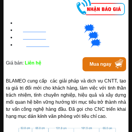
CNC WINDOW FILM
🗯
👉🏽
HN
:
0963 64 1988
| C
hat
với Hanoi
🗯
👉🏽
BN
:
082 999 1988
| Chat với Bacninh
🗯
👉🏽
HC
M
:
0828 99 1988
|
Chat với Tphcm
Giá bán:
Liên hệ
Mua ngay
BLAMEO cung cấp các giải pháp và dịch vụ CNTT, tạo
ra giá trị đổi mới cho khách hàng, làm việc với tinh thần
trách nhiệm, tính chuyên nghiệp, hiệu quả và xây dựng
mối quan hệ bền vững hướng tới mục tiêu trở thành nhà
tư vấn công nghệ hàng đầu. Đã gọi cho CNC triển khai
hạng mục
dán kính văn phòng
với tiêu chí cao.