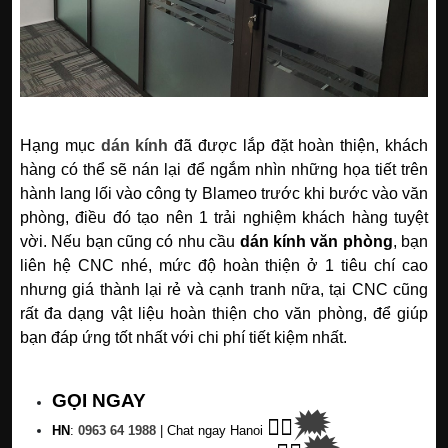
Hạng mục
dán kính
đã được lắp đặt hoàn thiện, khách
hàng có thể sẽ nán lại để ngắm nhìn những họa tiết trên
hành lang lối vào công ty Blameo trước khi bước vào văn
phòng, điều đó tạo nên 1 trải nghiệm khách hàng tuyệt
vời.
Nếu bạn cũng có nhu cầu
dán kính văn phòng
, bạn
liên hệ CNC nhé, mức độ hoàn thiện ở 1 tiêu chí cao
nhưng giá thành lại rẻ và cạnh tranh nữa, tại CNC cũng
rất đa dạng vật liệu hoàn thiện cho văn phòng, để giúp
bạn đáp ứng tốt nhất với chi phí tiết kiệm nhất.
GỌI NGAY
🗯
👉🏽
HN
:
0963 64 1988
| C
hat ngay Hanoi