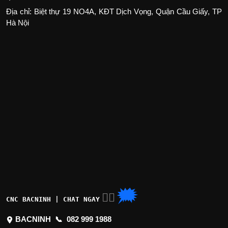
Địa chỉ: Biệt thự 19 NO4A, KĐT Dịch Vọng, Quận Cầu Giấy, TP
Hà Nội
🗯
👉🏽
CNC BACNINH | CHAT NGAY
BACNINH 📞
082 999 1988