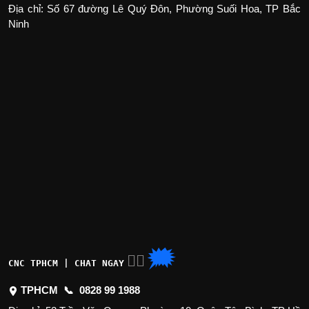
Địa chỉ: Số 67 đường Lê Quý Đôn, Phường Suối Hoa, TP Bắc
Ninh
🗯
👉🏽
CNC TPHCM | CHAT NGAY
TPHCM 📞
0828 99 1988