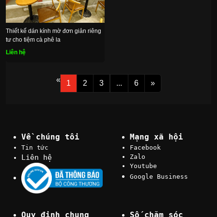
Thiết kế dán kính mờ đơn giản riêng
tư cho tiệm cà phê la
Liên hệ
«
1
2
3
...
6
»
Về chúng tôi
Mạng xã hội
Tin tức
Facebook
Liên hệ
Zalo
Youtube
Google Business
Quy định chung
Số chăm sóc