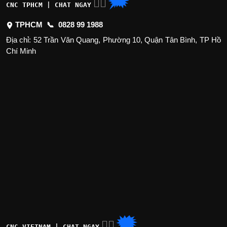
🗯
👉🏽
CNC TPHCM | CHAT NGAY
TPHCM 📞
0828 99 1988
Địa chỉ: 52 Trần Văn Quang, Phường 10, Quận Tân Bình, TP Hồ
Chí Minh
🗯
👉🏽
CNC VIETNAM | CHAT NGAY