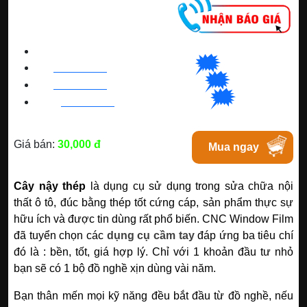
CNC WINDOW FILM
🗯
👉🏽
HN
:
0963 64 1988
| C
hat
với Hanoi
🗯
👉🏽
BN
:
082 999 1988
| Chat với Bacninh
🗯
👉🏽
HC
M
:
0828 99 1988
|
Chat với Tphcm
Giá bán:
30,000 đ
Mua ngay
Cây nậy thép
là dụng cụ sử dụng trong sửa chữa nội
thất ô tô, đúc bằng thép tốt cứng cáp, sản phẩm thực sự
hữu ích và được tin dùng rất phổ biến.
CNC Window Film
đã tuyển chọn các
dụng cụ cầm tay
đáp ứng ba tiêu chí
đó là : bền, tốt, giá hợp lý. Chỉ với 1 khoản đầu tư nhỏ
bạn sẽ có 1 bộ đồ nghề xịn dùng vài năm.
Bạn thân mến mọi kỹ năng đều bắt đầu từ đồ nghề, nếu