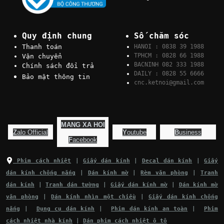
Quy định chung
Số chăm sóc
Thanh toán
HANOI : 0838 39 1988
TPHCM : 0828 66 1988
Vận chuyển
BACNINH 082 333 1988
Chính sách đổi trả
DAILY : 0828 55 6666
Bảo mật thông tin
cnc.ketnoi@gmail.com
MANG XA HOI
Z
alo Official
Y
outube
B
usiness
F
acebook
Phim cách nhiệt
|
Giấy dán kính
|
Decal dán kính
|
Giấy
dán kính chống nắng
|
Dán kính mờ
|
Rèm văn phòng
|
Tranh
dán kính
|
Tranh dán tường
|
Giấy dán kính mờ
|
Dán kính mờ
văn phòng
|
Dán kính nhìn một chiều
|
Giấy dán kính chống
nắng
|
Dụng cụ dán kính
|
Phim dán kính an toàn
|
Phim
cách nhiệt nhà kính
|
Dán phim cách nhiệt ô tô