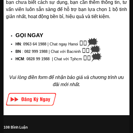
bạn chưa biết cách sự dụng, bạn cần thêm thông tin, tư
vấn viên luôn sẵn sàng để hỗ trợ bạn lựa chọn 1 bộ tinh
giản nhất, hoạt động bền bỉ, hiệu quả và tiết kiệm.
GỌI NGAY
🗯
👉🏽
HN
:
0963 64 1988
| C
hat ngay Hanoi
🗯
👉🏽
BN
:
082 999 1988
| Chat với Bacninh
🗯
👉🏽
HC
M
:
0828 99 1988
|
Chat với Tphcm
Vui lòng điền form để nhận báo giá và chương trình ưu
đãi mới nhất.
108 Bình Luận