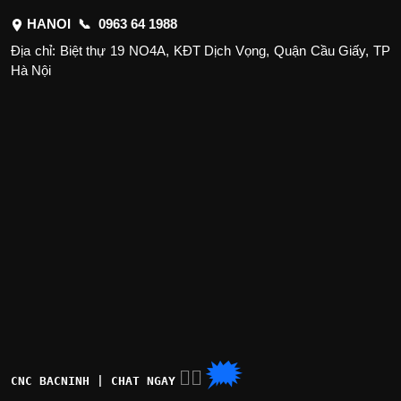
HANOI 📞
0963 64 1988
Địa chỉ: Biệt thự 19 NO4A, KĐT Dịch Vọng, Quận Cầu Giấy, TP
Hà Nội
🗯
👉🏽
CNC BACNINH | CHAT NGAY