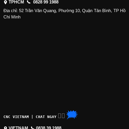
TPHCM 📞
0828 99 1988
Địa chỉ: 52 Trần Văn Quang, Phường 10, Quận Tân Bình, TP Hồ
Chí Minh
🗯
👉🏽
CNC VIETNAM | CHAT NGAY
VIETNAM 📞
0838 39 1988