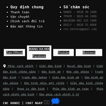
Quy định chung
Số chăm sóc
Thanh toán
HANOI : 0838 39 1988
TPHCM : 0828 66 1988
Vận chuyển
BACNINH 082 333 1988
Chính sách đổi trả
DAILY : 0828 55 6666
Bảo mật thông tin
cnc.ketnoi@gmail.com
MANG XA HOI
Z
alo Official
Y
outube
B
usiness
F
acebook
Phim cách nhiệt
|
Giấy dán kính
|
Decal dán kính
|
Giấy
dán kính chống nắng
|
Dán kính mờ
|
Rèm văn phòng
|
Tranh
dán kính
|
Tranh dán tường
|
Giấy dán kính mờ
|
Dán kính mờ
văn phòng
|
Dán kính nhìn một chiều
|
Giấy dán kính chống
nắng
|
Dụng cụ dán kính
|
Phim dán kính an toàn
|
Phim
cách nhiệt nhà kính
|
Dán phim cách nhiệt ô tô
🗯
👉🏽
CNC HANOI | CHAT NGAY