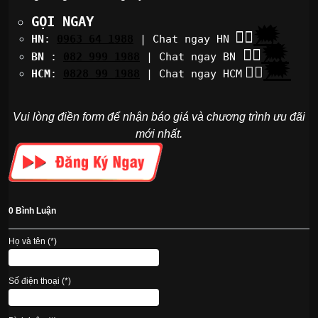
GỌI NGAY
🗯
👉🏽
HN
:
0963 64 1988
| Chat
ngay HN
🗯
👉🏽
BN
:
082 999 1988
| Chat ngay BN
🗯
👉🏽
HCM
:
0828 99 1988
| Chat ngay HCM
Vui lòng điền form để nhận báo giá và chương trình ưu đãi
mới nhất.
0 Bình Luận
Họ và tên (*)
Số điện thoại (*)