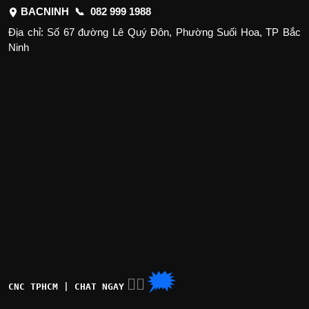
BACNINH 📞
082 999 1988
Địa chỉ: Số 67 đường Lê Quý Đôn, Phường Suối Hoa, TP Bắc
Ninh
🗯
👉🏽
CNC TPHCM | CHAT NGAY