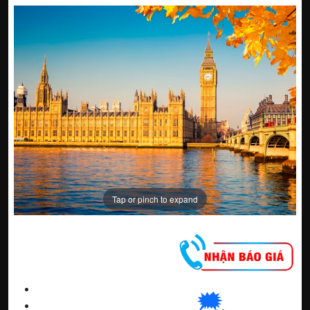
Tap or pinch to expand
CNC WINDOW FILM
🗯
👉🏽
HN
:
0963 64 1988
| C
hat
với Hanoi