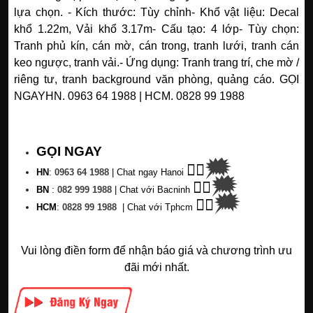
lựa chọn.
- Kích thước: Tùy chỉnh
- Khổ vật liệu: Decal
khổ 1.22m, Vải khổ 3.17m
- Cấu tạo: 4 lớp
- Tùy chọn:
Tranh phủ kín, cán mờ, cán trong, tranh lưới, tranh cán
keo ngược, tranh vải.
- Ứng dụng: Tranh trang trí, che mờ /
riêng tư, tranh background văn phòng, quảng cáo.
GỌI
NGAY
HN. 0963 64 1988 | HCM. 0828 99 1988
GỌI NGAY
🗯
👉🏽
HN
:
0963 64 1988
| C
hat ngay Hanoi
🗯
👉🏽
BN
:
082 999 1988
| Chat với Bacninh
🗯
👉🏽
HC
M
:
0828 99 1988
|
Chat với Tphcm
Vui lòng điền form để nhận báo giá và chương trình ưu
đãi mới nhất.