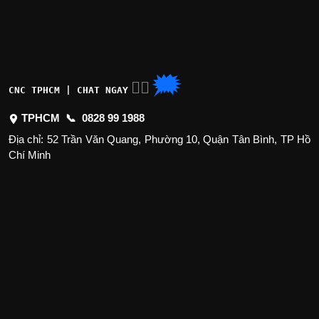
🗯
👉🏽
CNC TPHCM | CHAT NGAY
TPHCM 📞
0828 99 1988
Địa chỉ: 52 Trần Văn Quang, Phường 10, Quận Tân Bình, TP Hồ
Chí Minh