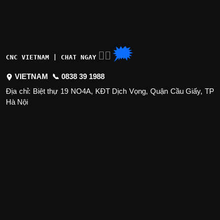
🗯
👉🏽
CNC VIETNAM | CHAT NGAY
VIETNAM 📞
0838 39 1988
Địa chỉ: Biệt thự 19 NO4A, KĐT Dịch Vọng, Quận Cầu Giấy, TP
Hà Nội