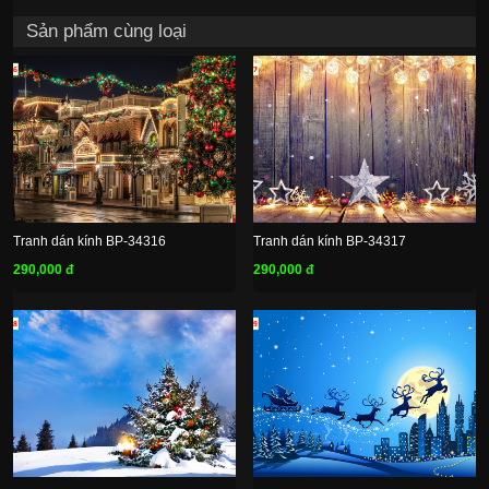
Sản phẩm cùng loại
Tranh dán kính BP-34316
Tranh dán kính BP-34317
290,000 đ
290,000 đ