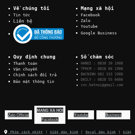
Về chúng tôi
Mạng xã hội
Tin tức
Facebook
Liên hệ
Zalo
Youtube
Google Business
Quy định chung
Số chăm sóc
Thanh toán
HANOI : 0838 39 1988
TPHCM : 0828 66 1988
Vận chuyển
BACNINH 082 333 1988
Chính sách đổi trả
DAILY : 0828 55 6666
Bảo mật thông tin
cnc.ketnoi@gmail.com
MANG XA HOI
Z
alo Official
Y
outube
B
usiness
F
acebook
Phim cách nhiệt
|
Giấy dán kính
|
Decal dán kính
|
Giấy