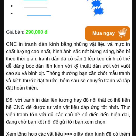
🗯
👉🏽
BN
:
082 999 1988
| Chat với Bacninh
🗯
👉🏽
HC
M
:
0828 99 1988
|
Chat với Tphcm
Giá bán:
290,000 đ
Mua ngay
CNC in
tranh dán kính
bằng những vật liệu và mực in
chất lượng cao nhất, hình ảnh sắc nét bừng sáng, bền bỉ
theo thời gian, tranh dán đã có sẵn 1 lớp keo dính có thể
dễ dàng bóc dán lên kính với kỹ thuật dán ướt với vuốt
cao su và bình xịt. Thông thường bạn cần chốt mẫu tranh
và kích thước đặt trước, hôm sau sẽ chuyển tranh và lắp
đặt hoàn thiện.
Đối với tranh in dán lên tường hay đồ nội thất có thể liên
hệ CNC để được tư vấn vật liệu đáp ứng tốt nhất. Thư
viện tranh lớn với đủ các chủ đề cổ điển đến hiện đại,
đang chờ bạn kết nối để gửi tới bạn xem chọn.
Xem tổng hợp các vật liệu
>>>
giấy dán kính
để có thêm