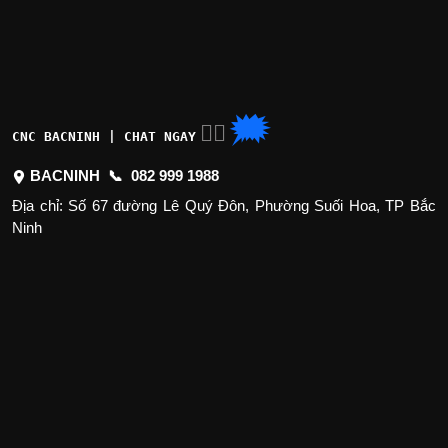
🗯
👉🏽
CNC BACNINH | CHAT NGAY
BACNINH 📞
082 999 1988
Địa chỉ: Số 67 đường Lê Quý Đôn, Phường Suối Hoa, TP Bắc
Ninh