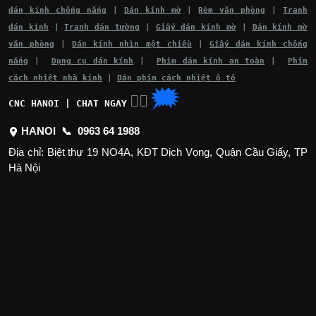
dán kính chống nắng
|
Dán kính mờ
|
Rèm văn phòng
|
Tranh
dán kính
|
Tranh dán tường
|
Giấy dán kính mờ
|
Dán kính mờ
văn phòng
|
Dán kính nhìn một chiều
|
Giấy dán kính chống
nắng
|
Dụng cụ dán kính
|
Phim dán kính an toàn
|
Phim
cách nhiệt nhà kính
|
Dán phim cách nhiệt ô tô
🗯
👉🏽
CNC HANOI | CHAT NGAY
HANOI 📞
0963 64 1988
Địa chỉ: Biệt thự 19 NO4A, KĐT Dịch Vọng, Quận Cầu Giấy, TP
Hà Nội