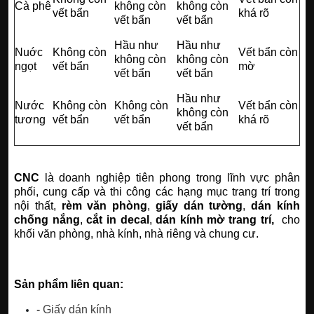
Cà phê
không còn
không còn
vết bẩn
khá rõ
vết bẩn
vết bẩn
Hầu như
Hầu như
Nuớc
Không còn
Vết bẩn còn
không còn
không còn
ngọt
vết bẩn
mờ
vết bẩn
vết bẩn
Hầu như
Nước
Không còn
Không còn
Vết bẩn còn
không còn
tương
vết bẩn
vết bẩn
khá rõ
vết bẩn
CNC
là doanh nghiệp tiên phong trong lĩnh vực phân
phối, cung cấp và thi công các hạng mục trang trí trong
nội thất,
rèm văn phòng
,
giấy dán tường
,
dán kính
chống nắng
,
cắt in decal
,
dán kính mờ trang trí,
cho
khối văn phòng, nhà kính, nhà riêng và chung cư.
Sản phẩm liên quan:
-
Giấy dán kính