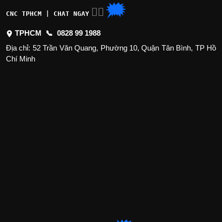
🗯
👉🏽
CNC TPHCM | CHAT NGAY
TPHCM 📞
0828 99 1988
Địa chỉ: 52 Trần Văn Quang, Phường 10, Quận Tân Bình, TP Hồ
Chí Minh