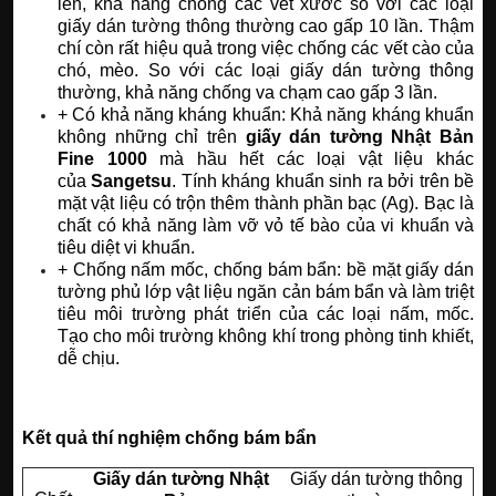
lên, khả năng chống các vết xước so với các loại
giấy dán tường thông thường cao gấp 10 lần. Thậm
chí còn rất hiệu quả trong việc chống các vết cào của
chó, mèo. So với các loại giấy dán tường thông
thường, khả năng chống va chạm cao gấp 3 lần.
+ Có khả năng kháng khuẩn: Khả năng kháng khuẩn
không những chỉ trên
giấy dán tường Nhật Bản
Fine 1000
mà hầu hết các loại vật liệu khác
của
Sangetsu
. Tính kháng khuẩn sinh ra bởi trên bề
mặt vật liệu có trộn thêm thành phần bạc (Ag). Bạc là
chất có khả năng làm vỡ vỏ tế bào của vi khuẩn và
tiêu diệt vi khuẩn.
+ Chống nấm mốc, chống bám bẩn: bề mặt giấy dán
tường phủ lớp vật liệu ngăn cản bám bẩn và làm triệt
tiêu môi trường phát triển của các loại nấm, mốc.
Tạo cho môi trường không khí trong phòng tinh khiết,
dễ chịu.
Kết quả thí nghiệm chống bám bẩn
Giấy dán tường Nhật
Giấy dán tường thông