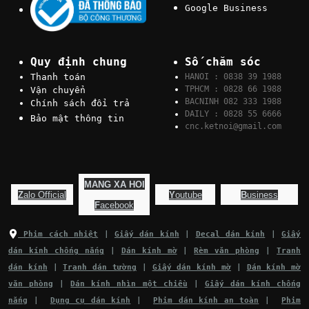
Google Business
Quy định chung
Số chăm sóc
Thanh toán
HANOI : 0838 39 1988
TPHCM : 0828 66 1988
Vận chuyển
BACNINH 082 333 1988
Chính sách đổi trả
DAILY : 0828 55 6666
Bảo mật thông tin
cnc.ketnoi@gmail.com
MANG XA HOI
Z
alo Official
Y
outube
B
usiness
F
acebook
Phim cách nhiệt
|
Giấy dán kính
|
Decal dán kính
|
Giấy
dán kính chống nắng
|
Dán kính mờ
|
Rèm văn phòng
|
Tranh
dán kính
|
Tranh dán tường
|
Giấy dán kính mờ
|
Dán kính mờ
văn phòng
|
Dán kính nhìn một chiều
|
Giấy dán kính chống
nắng
|
Dụng cụ dán kính
|
Phim dán kính an toàn
|
Phim