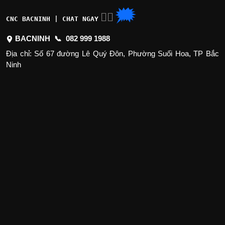
🗯
👉🏽
CNC BACNINH | CHAT NGAY
BACNINH 📞
082 999 1988
Địa chỉ: Số 67 đường Lê Quý Đôn, Phường Suối Hoa, TP Bắc
Ninh