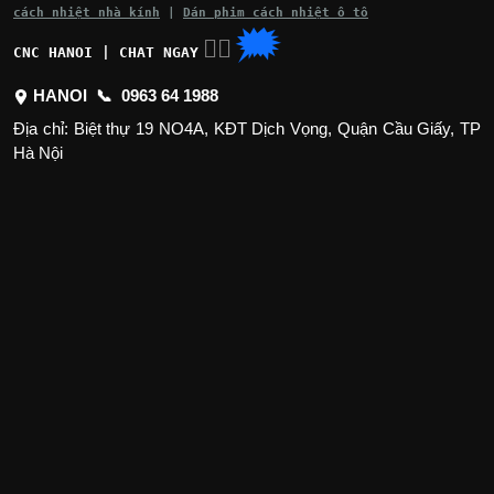
cách nhiệt nhà kính
|
Dán phim cách nhiệt ô tô
🗯
👉🏽
CNC HANOI | CHAT NGAY
HANOI 📞
0963 64 1988
Địa chỉ: Biệt thự 19 NO4A, KĐT Dịch Vọng, Quận Cầu Giấy, TP
Hà Nội