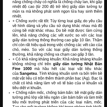
năng chống cháy có nghĩa là chống cháy lan, khi gặp
nhiệt độ cao (từ 200 độ trở lên) giấy dán tường tự
mủn ra mà không phát sinh ngọn lửa hay sinh thêm
nhiệt.
+ Chống xước rất tốt: Tùy từng loại giấy, do yêu cầu
về hình dáng và yêu cầu sử dụng khác nhau mà độ
cứng bề mặt khác nhau. Do bề mặt được làm cứng
lên, khả năng chống các vết xước so với các loại
giấy dán tường thông thường cao gấp 10 lần. Thậm
chí còn rất hiệu quả trong việc chống các vết cào của
chó, mèo. So với các loại giấy dán tường thông
thường, khả năng chống va chạm cao gấp 3 lần.
+ Có khả năng kháng khuẩn: Khả năng kháng khuẩn
không những chỉ trên
giấy dán tường Nhật Bản
Fine 1000
mà hầu hết các loại vật liệu khác
của
Sangetsu
. Tính kháng khuẩn sinh ra bởi trên bề
mặt vật liệu có trộn thêm thành phần bạc (Ag). Bạc là
chất có khả năng làm vỡ vỏ tế bào của vi khuẩn và
tiêu diệt vi khuẩn.
+ Chống nấm mốc, chống bám bẩn: bề mặt giấy dán
tường phủ lớp vật liệu ngăn cản bám bẩn và làm triệt
tiêu môi trường phát triển của các loại nấm, mốc.
Tạo cho môi trường không khí trong phòng tinh khiết,