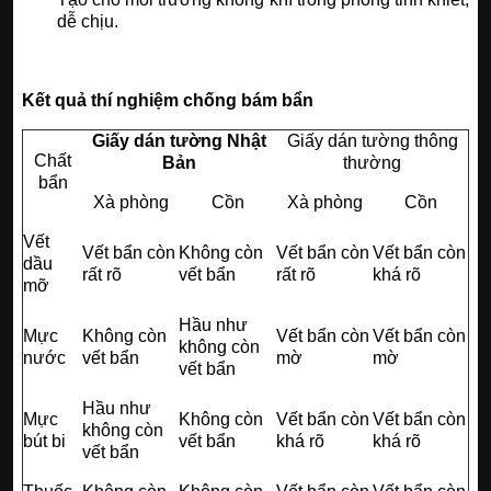
dễ chịu.
Kết quả thí nghiệm chống bám bẩn
Giấy dán tường Nhật
Giấy dán tường thông
Chất
Bản
thường
bẩn
Xà phòng
Cồn
Xà phòng
Cồn
Vết
Vết bẩn còn
Không còn
Vết bẩn còn
Vết bẩn còn
dầu
rất rõ
vết bẩn
rất rõ
khá rõ
mỡ
Hầu như
Mực
Không còn
Vết bẩn còn
Vết bẩn còn
không còn
nước
vết bẩn
mờ
mờ
vết bẩn
Hầu như
Mực
Không còn
Vết bẩn còn
Vết bẩn còn
không còn
bút bi
vết bẩn
khá rõ
khá rõ
vết bẩn