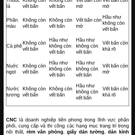
Thuốc
Không còn
Không còn
Vết bẩn còn
Vết bẩn còn
lá
vết bẩn
vết bẩn
mờ
mờ
Hầu như
Phấn
Không còn
Không còn
Vết bẩn còn
không còn
màu
vết bẩn
vết bẩn
mờ
vết bẩn
Hầu như
Hầu như
Không còn
Vết bẩn còn
Cà phê
không còn
không còn
vết bẩn
khá rõ
vết bẩn
vết bẩn
Hầu như
Hầu như
Nuớc
Không còn
Vết bẩn còn
không còn
không còn
ngọt
vết bẩn
mờ
vết bẩn
vết bẩn
Hầu như
Nước
Không còn
Không còn
Vết bẩn còn
không còn
tương
vết bẩn
vết bẩn
khá rõ
vết bẩn
CNC
là doanh nghiệp tiên phong trong lĩnh vực phân
phối, cung cấp và thi công các hạng mục trang trí trong
nội thất,
rèm văn phòng
,
giấy dán tường
,
dán kính