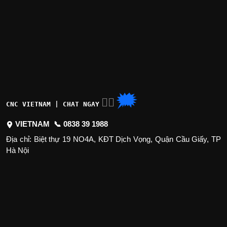
🗯
👉🏽
CNC VIETNAM | CHAT NGAY
VIETNAM 📞
0838 39 1988
Địa chỉ: Biệt thự 19 NO4A, KĐT Dịch Vọng, Quận Cầu Giấy, TP
Hà Nội