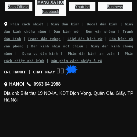
MANG XA HOI
Z
alo Official
Y
outube
B
usiness
F
acebook
Phim cách nhiệt
|
Giấy dán kính
|
Decal dán kính
|
Giấy
dán kính chống nắng
|
Dán kính mờ
|
Rèm văn phòng
|
Tranh
dán kính
|
Tranh dán tường
|
Giấy dán kính mờ
|
Dán kính mờ
văn phòng
|
Dán kính nhìn một chiều
|
Giấy dán kính chống
nắng
|
Dụng cụ dán kính
|
Phim dán kính an toàn
|
Phim
cách nhiệt nhà kính
|
Dán phim cách nhiệt ô tô
🗯
👉🏽
CNC HANOI | CHAT NGAY
HANOI 📞
0963 64 1988
Địa chỉ: Biệt thự 19 NO4A, KĐT Dịch Vọng, Quận Cầu Giấy, TP
Hà Nội