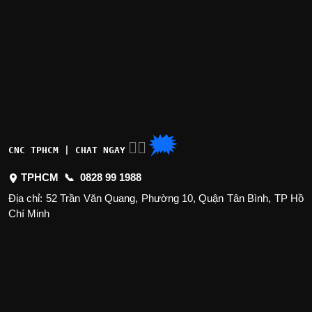
🗯
👉🏽
CNC TPHCM | CHAT NGAY
TPHCM 📞
0828 99 1988
Địa chỉ: 52 Trần Văn Quang, Phường 10, Quận Tân Bình, TP Hồ
Chí Minh