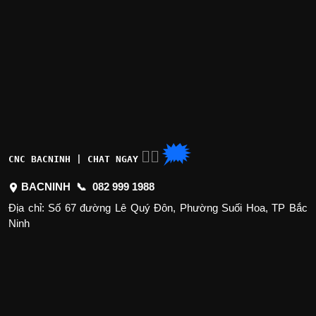
🗯
👉🏽
CNC BACNINH | CHAT NGAY
BACNINH 📞
082 999 1988
Địa chỉ: Số 67 đường Lê Quý Đôn, Phường Suối Hoa, TP Bắc
Ninh