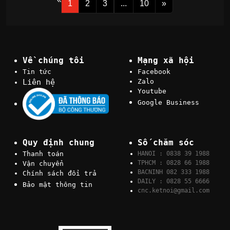
1
2
3
...
10
»
Về chúng tôi
Mạng xã hội
Tin tức
Facebook
Liên hệ
Zalo
Youtube
Google Business
Quy định chung
Số chăm sóc
Thanh toán
HANOI : 0838 39 1988
TPHCM : 0828 66 1988
Vận chuyển
BACNINH 082 333 1988
Chính sách đổi trả
DAILY : 0828 55 6666
Bảo mật thông tin
cnc.ketnoi@gmail.com