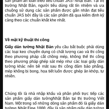
sản phẩm an toàn theo tiêu chuẩn JAS- Nhật Bản. Tại thị
trường Nhật Bản, người tiêu dùng rất tín nhiệm và ưa
chuộng sử dụng các sản phẩm được gắn nhãn đạt tiêu
chuẩn JAS bởi đây là các sản phẩm đã qua kiểm định kỹ
càng theo các chuẩn khắt khe nhất.
Về mặt kỹ thuật thi công
Giấy dán tường Nhật Bản
yêu cầu bắt buộc phải dùng
các loại keo chuyên dụng có chất lượng cao và thi công
theo phương pháp cắt chồng mép, không thể thi công
theo phương pháp ghép sát mép như các loại giấy dán
tường khác nên bề măt sau thi công đảm bảo phẳng,
mép không bị bong, họa tiết luôn được ghép ăn khớp, tự
nhiên.
Chúng tôi là nhà nhập khẩu và phân phối trực tiếp các
sản phẩm giấy dán tườngNhật Bản tại thị trường Việt
Nam. Một trong số những dòng sản phẩm đó là
giấy dán
tường Nhật Fine 1000
, đây là sản phẩm giấy dán tường