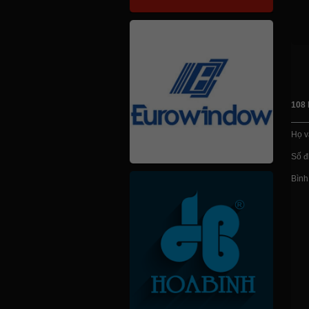
108 
Họ v
Số đi
Bình