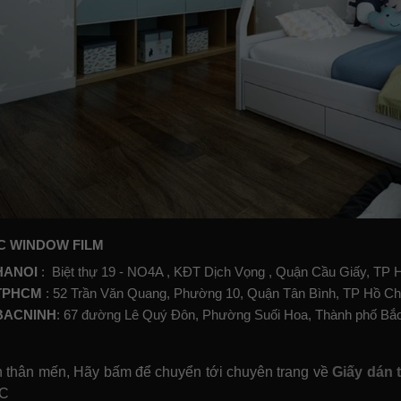
C WINDOW FILM
HANOI
:
Biệt thự 19 - NO4A , KĐT Dịch Vọng , Quận Cầu Giấy, TP 
TPHCM
: 52 Trần Văn Quang, Phường 10, Quận Tân Bình, TP Hồ Ch
BACNINH
: 67 đường Lê Quý Đôn, Phường Suối Hoa, Thành phố Bắ
 thân mến, Hãy bấm để chuyển tới chuyên trang về
Giấy dán 
C