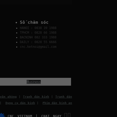
Số chăm sóc
HANOI : 0838 39 1988
TPHCM : 0828 66 1988
BACNINH 082 333 1988
DAILY : 0828 55 6666
cnc.ketnoi@gmail.com
B
usiness
văn phòng
|
Tranh dán kính
|
Tranh dán
|
Dụng cụ dán kính
|
Phim dán kính an
👉🏽
CNC VIETNAM | CHAT NGAY