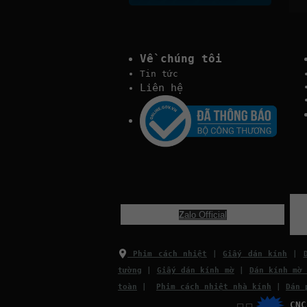
Về chúng tôi
Tin tức
Liên hệ
Z
alo Official
Phim cách nhiệt
|
Giấy dán kính
|
tường
|
Giấy dán kính mờ
|
Dán kính mờ
toàn
|
Phim cách nhiệt nhà kính
|
Dán 
CN