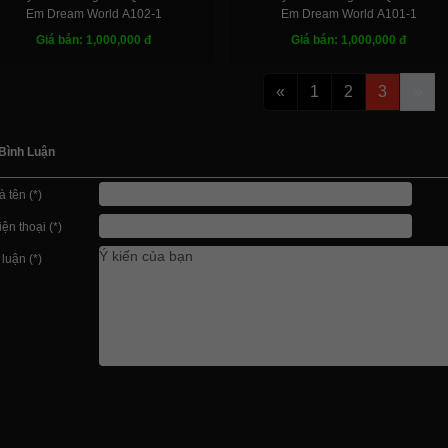
Em Dream World A102-1
Em Dream World A101-1
Giá bán: 1,000,000 đ
Giá bán: 1,000,000 đ
«
1
2
3
»
Bình Luận
à tên (*)
ện thoại (*)
 luận (*)