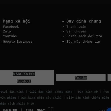
Mạng xã hội
Quy định chung
Facebook
Thanh toán
Zalo
Vận chuyển
Youtube
Chính sách đổi trả
Google Business
Bảo mật thông tin
MANG XA HOI
Y
outube
F
acebook
Decal dán kính
|
Giấy dán kính chống nắng
|
Dán kính mờ
|
Rèm 
 văn phòng
|
Dán kính nhìn một chiều
|
Giấy dán kính chống nắng
phim cách nhiệt ô tô
👉🏽
C BACNINH | CHAT NGAY