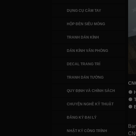
DỤNG CỤ CẦM TAY
HỘP ĐÈN SIÊU MỎNG
TRANH DÁN KÍNH
DÁN KÍNH VĂN PHÒNG
DECAL TRANG TRÍ
TRANH DÁN TƯỜNG
CN
QUY ĐỊNH VÀ CHÍNH SÁCH
🔘
🔘
CHUYỆN NGHỀ KỸ THUẬT
🔘
ĐĂNG KÝ ĐẠI LÝ
Bạn
NHẬT KÝ CÔNG TRÌNH
CN