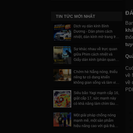
ĐÁ
TIN TỨC MỚI NHẤT
Bạn
Dịch vụ dán kính Bình
khá
Dương - Dán phim cách
thố
nhiệt, dán kính mờ trang trí
và phim bảo vệ
tuy
Sự khác nhau về trực quan
giữa Phim cách nhiệt và
Quà
Giấy dán kính (phản quang,
một chiều) có thể nhận biết
Cuố
ngay
Chớm hè Nắng nóng, thiếu
về 
riêng tư có đang khiến
về 
không gian sống và làm việc
của bạn ngột ngạt, khó chịu
PDF
Siêu bão Yagi mạnh cấp 16,
hơn bao giờ hết.
giật cấp 17, sức mạnh này
có khả năng làm chìm tàu
trọng tải lớn
Một giải pháp chống nóng
mạnh mẽ, một sản phẩm
hiệu năng cao với giá thành
rẻ