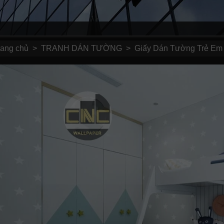
rang chủ
>
TRANH DÁN TƯỜNG
>
Giấy Dán Tường Trẻ Em