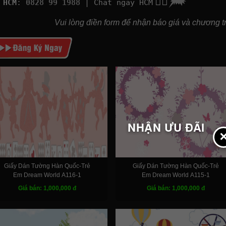
👉🏽
HCM
:
0828 99 1988
| Chat ngay HCM
Vui lòng điền form để nhận báo giá và chương tr
NHẬN ƯU ĐÃI
Giấy Dán Tường Hàn Quốc-Trẻ
Giấy Dán Tường Hàn Quốc-Trẻ
Em Dream World A116-1
Em Dream World A115-1
Giá bán: 1,000,000 đ
Giá bán: 1,000,000 đ