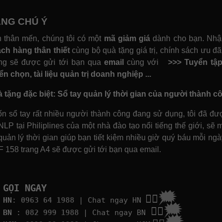
NG CHÚ Ý
 thân mến, chúng tôi có một
mã giảm giá
dành cho bạn. Nhập
ch hàng thân thiết
cùng bộ quà tặng giá trị, chính sách ưu đã
ng sẽ được gửi tới bạn qua
email
cùng với
>>>
Tuyển tập
ển chọn, tài liệu quản trị doanh nghiệp ...
 tặng đặc biệt:
Sổ tay quản lý thời gian của người thành c
n sổ tay rất nhiều người thành công đang sử dụng, tôi đã đư
NLP tại Philiplines của một nhà đào tạo nổi tiếng thế giới, sẽ
quản lý thời gian giúp bạn tiết kiệm nhiều giờ quý báu mỗi ng
 158 trang A4 sẽ được gửi tới bạn qua email.
GỌI NGAY
🗯
👉🏽
HN
:
0963 64 1988
| Chat
ngay HN
🗯
👉🏽
BN
:
082 999 1988
| Chat ngay BN
🗯