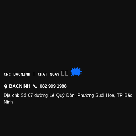
🗯
👉🏽
CNC BACNINH | CHAT NGAY
BACNINH 📞
082 999 1988
Địa chỉ: Số 67 đường Lê Quý Đôn, Phường Suối Hoa, TP Bắc
Ninh