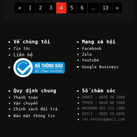
«
1
2
3
4
5
6
...
13
»
Về chúng tôi
Mạng xã hội
Tin tức
Facebook
Liên hệ
Zalo
Youtube
Google Business
Quy định chung
Số chăm sóc
Thanh toán
HANOI : 0838 39 1988
TPHCM : 0828 66 1988
Vận chuyển
BACNINH 082 333 1988
Chính sách đổi trả
DAILY : 0828 55 6666
Bảo mật thông tin
cnc.ketnoi@gmail.com