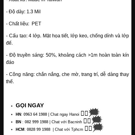
- Độ dày: 1.3 Mil
- Chất liệu: PET
- Cấu tạo: 4 lớp. Mặt họa tiết, lớp keo, chống dính và lớp
đế.
- Độ truyền sáng: 50%, khoảng cách >1m hoàn toàn kín
đáo
- Công năng: chắn nắng, che mờ, trang trí, dễ dàng thay
thế.
GỌI NGAY
🗯
👉🏽
HN
:
0963 64 1988
| C
hat ngay Hanoi
🗯
👉🏽
BN
:
082 999 1988
| Chat với Bacninh
🗯
👉🏽
HC
M
:
0828 99 1988
|
Chat với Tphcm