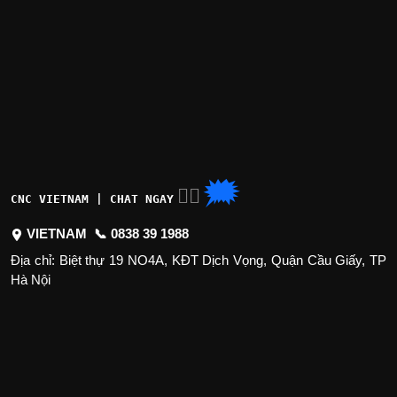
🗯
👉🏽
CNC VIETNAM | CHAT NGAY
VIETNAM 📞
0838 39 1988
Địa chỉ: Biệt thự 19 NO4A, KĐT Dịch Vọng, Quận Cầu Giấy, TP
Hà Nội