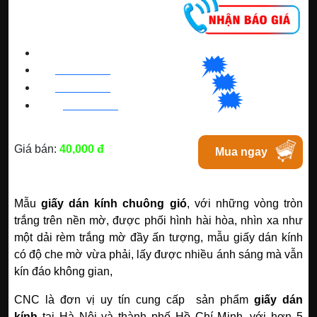
CNC WINDOW FILM
🗯
👉🏽
HN
:
0963 64 1988
| C
hat
với Hanoi
🗯
👉🏽
BN
:
082 999 1988
| Chat với Bacninh
🗯
👉🏽
HC
M
:
0828 99 1988
|
Chat với Tphcm
Giá bán:
40,000 đ
Mua ngay
Mẫu
giấy dán kính chuông gió
, với những vòng tròn
trắng trên nền mờ, được phối hình hài hòa, nhìn xa như
một dải rèm trắng mờ đầy ấn tượng, mẫu giấy dán kính
có độ che mờ vừa phải, lấy được nhiều ánh sáng mà vẫn
kín đáo không gian,
CNC là đơn vị uy tín cung cấp sản phẩm
giấy dán
kính
tại Hà Nội và thành phố Hồ Chí Minh, với hơn 5