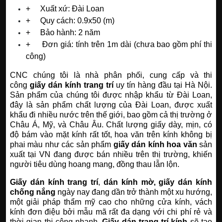
+ Xuất xứ: Đài Loan
+ Quy cách: 0.9x50 (m)
+ Bảo hành: 2 năm
+
Đơn giá: tính trên 1m dài (chưa bao gồm phí thi
công)
CNC chúng tôi là nhà phân phối, cung cấp và thi
công
giấy dán kính trang trí
uy tín hàng đầu tại Hà Nội.
Sản phẩm của chúng tôi được nhập khẩu từ Đài Loan,
đây là sản phẩm chất lượng của Đài Loan, được xuất
khẩu đi nhiều nước trên thế giới, bao gồm cả thị trường ở
Châu Á, Mỹ, và Châu Âu. Chất lượng giấy dày, mịn, có
độ bám vào mặt kính rất tốt, hoa văn trên kính không bị
phai màu như các sản phẩm
giấy dán kính hoa văn
sản
xuất tại VN đang được bán nhiều trên thị trường, khiến
người tiêu dùng hoang mang, đồng thau lẫn lộn.
Giấy dán kính trang trí
,
dán kính mờ,
giấy dán kính
chống nắng
ngày nay đang dần trở thành một xu hướng,
một giải pháp thẩm mỹ cao cho những cửa kính, vách
kính đơn điệu bởi mẫu mã rất đa dạng với chi phí rẻ và
thời gian thi công nhanh.
Giấy dán trang trí kính
sẽ tạo