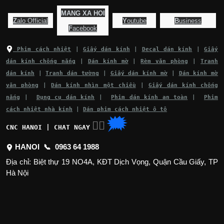
MANG XA HOI
Z
alo Official
Y
outube
B
usiness
F
acebook
Phim cách nhiệt
|
Giấy dán kính
|
Decal dán kính
|
Giấy
dán kính chống nắng
|
Dán kính mờ
|
Rèm văn phòng
|
Tranh
dán kính
|
Tranh dán tường
|
Giấy dán kính mờ
|
Dán kính mờ
văn phòng
|
Dán kính nhìn một chiều
|
Giấy dán kính chống
nắng
|
Dụng cụ dán kính
|
Phim dán kính an toàn
|
Phim
cách nhiệt nhà kính
|
Dán phim cách nhiệt ô tô
🗯
👉🏽
CNC HANOI | CHAT NGAY
HANOI 📞
0963 64 1988
Địa chỉ: Biệt thự 19 NO4A, KĐT Dịch Vọng, Quận Cầu Giấy, TP
Hà Nội