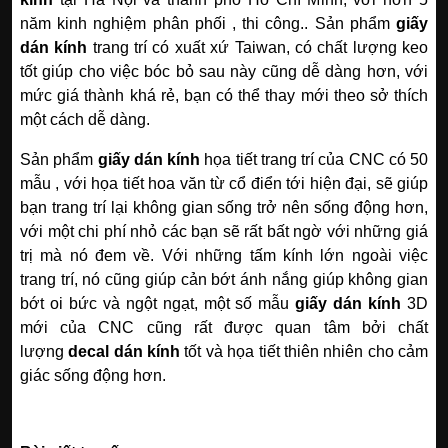
năm kinh nghiệm phân phối , thi công.. Sản phẩm
giấy
dán kính
trang trí có xuất xứ Taiwan, có chất lượng keo
tốt giúp cho việc bóc bỏ sau này cũng dễ dàng hơn, với
mức giá thành khá rẻ, bạn có thể thay mới theo sở thích
một cách dễ dàng.
Sản phẩm
giấy dán kính
họa tiết trang trí của CNC có 50
mẫu , với họa tiết hoa văn từ cổ điển tới hiện đại, sẽ giúp
bạn trang trí lại không gian sống trở nên sống động hơn,
với một chi phí nhỏ các bạn sẽ rất bất ngờ với những giá
trị mà nó đem về. Với những tấm kính lớn ngoài việc
trang trí, nó cũng giúp cản bớt ánh nắng giúp không gian
bớt oi bức và ngột ngạt, một số mẫu
giấy dán kính
3D
mới của CNC cũng rất được quan tâm bởi chất
lượng
decal dán kính
tốt và họa tiết thiên nhiên cho cảm
giác sống động hơn.