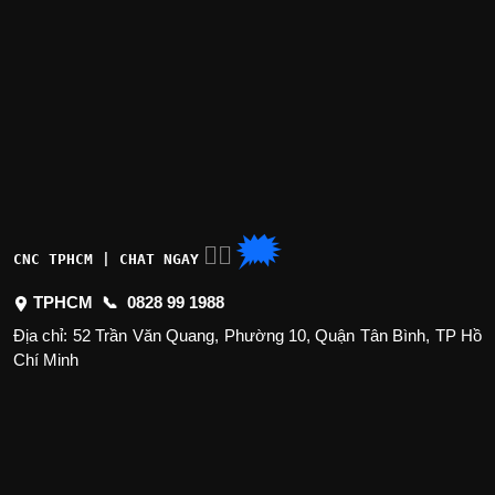
🗯
👉🏽
CNC TPHCM | CHAT NGAY
TPHCM 📞
0828 99 1988
Địa chỉ: 52 Trần Văn Quang, Phường 10, Quận Tân Bình, TP Hồ
Chí Minh