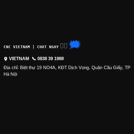
🗯
👉🏽
CNC VIETNAM | CHAT NGAY
VIETNAM 📞
0838 39 1988
Địa chỉ: Biệt thự 19 NO4A, KĐT Dịch Vọng, Quận Cầu Giấy, TP
Hà Nội