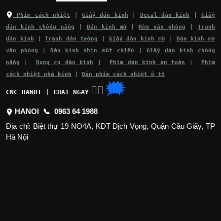
Phim cách nhiệt
|
Giấy dán kính
|
Decal dán kính
|
Giấy
dán kính chống nắng
|
Dán kính mờ
|
Rèm văn phòng
|
Tranh
dán kính
|
Tranh dán tường
|
Giấy dán kính mờ
|
Dán kính mờ
văn phòng
|
Dán kính nhìn một chiều
|
Giấy dán kính chống
nắng
|
Dụng cụ dán kính
|
Phim dán kính an toàn
|
Phim
cách nhiệt nhà kính
|
Dán phim cách nhiệt ô tô
🗯
👉🏽
CNC HANOI | CHAT NGAY
HANOI 📞
0963 64 1988
Địa chỉ: Biệt thự 19 NO4A, KĐT Dịch Vọng, Quận Cầu Giấy, TP
Hà Nội