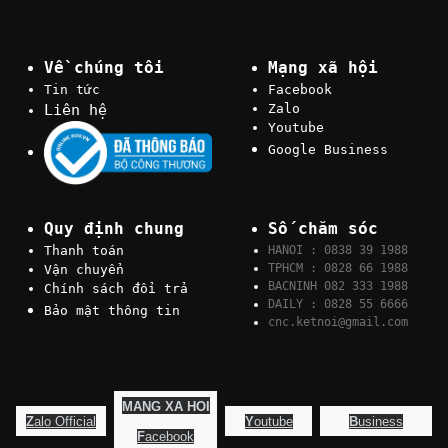
Về chúng tôi
Mạng xã hội
Tin tức
Facebook
Liên hệ
Zalo
Youtube
Google Business
Quy định chung
Số chăm sóc
Thanh toán
HANOI : 0838 39 1988
TPHCM : 0828 66 1988
Vận chuyển
BACNINH 082 333 1988
Chính sách đổi trả
DAILY : 0828 55 6666
Bảo mật thông tin
cnc.ketnoi@gmail.com
MANG XA HOI
Z
alo Official
Y
outube
B
usiness
F
acebook