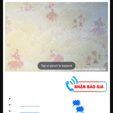
Tap or pinch to expand
CNC WINDOW FILM
🗯
👉🏽
HN
:
0963 64 1988
| C
hat
với Hanoi
🗯
👉🏽
BN
:
082 999 1988
| Chat với Bacninh