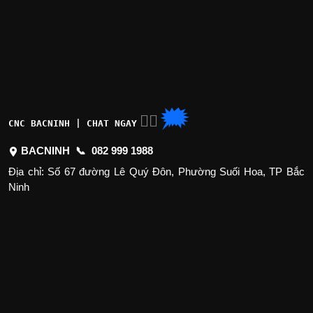
🗯
👉🏽
CNC BACNINH | CHAT NGAY
BACNINH 📞
082 999 1988
Địa chỉ: Số 67 đường Lê Quý Đôn, Phường Suối Hoa, TP Bắc
Ninh