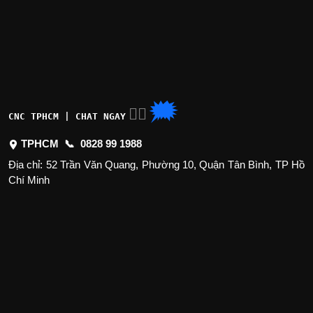
🗯
👉🏽
CNC TPHCM | CHAT NGAY
TPHCM 📞
0828 99 1988
Địa chỉ: 52 Trần Văn Quang, Phường 10, Quận Tân Bình, TP Hồ
Chí Minh