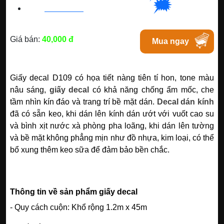
🗯
👉🏽
HC
M
:
0828 99 1988
|
Chat với Tphcm
Giá bán:
40,000 đ
Mua ngay
Giấy decal D109 có họa tiết nàng tiên tí hon, tone màu
nâu sáng,
giấy decal
có khả năng chống ẩm mốc, che
tầm nhìn kín đáo và trang trí bề mặt dán.
Decal dán kính
đã có sẵn keo, khi dán lên kính dán ướt với vuốt cao su
và bình xịt nước xà phòng pha loãng, khi dán lên tường
và bề mặt không phẳng mịn như đồ nhựa, kim loại, có thể
bổ xung thêm keo sữa để đảm bảo bền chắc.
Thông tin về sản phẩm giấy decal
- Quy cách cuộn: Khổ rộng 1.2m x 45m