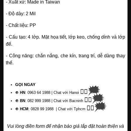
- Xuất xứ: Made in Taiwan
- Độ dày: 2 Mil
- Chất liệu: PP
- Cấu tạo: 4 lớp. Mặt họa tiết, lớp keo, chống dính và lớp
đế.
- Công năng: chắn nắng, che kín, trang trí, dễ dàng thay
thế.
GỌI NGAY
🗯
👉🏽
HN
: 0963 64 1988
| Chat
với Hanoi
🔘
🗯
👉🏽
BN
: 082 999 1988
| Chat với Bacninh
🔘
🗯
👉🏽
HCM
: 0828 99 1988
| Chat với Tphcm
🔘
Vui lòng điền form để nhận báo giá lắp đặt hoàn thiện và