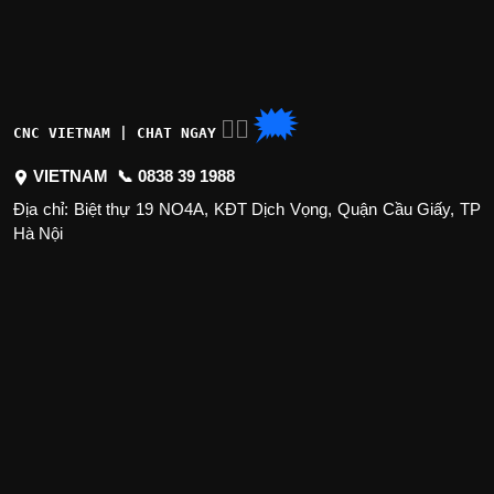
🗯
👉🏽
CNC VIETNAM | CHAT NGAY
VIETNAM 📞
0838 39 1988
Địa chỉ: Biệt thự 19 NO4A, KĐT Dịch Vọng, Quận Cầu Giấy, TP
Hà Nội