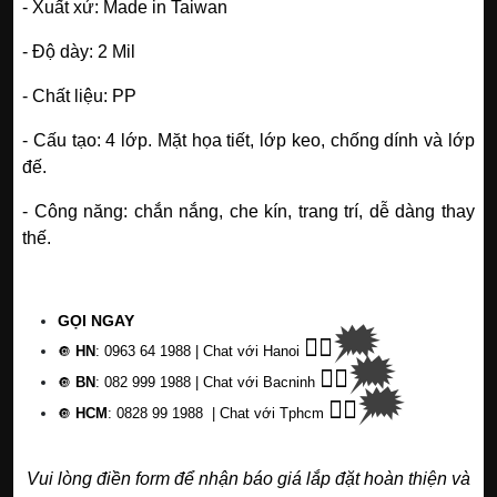
- Xuất xứ: Made in Taiwan
- Độ dày: 2 Mil
- Chất liệu: PP
- Cấu tạo: 4 lớp. Mặt họa tiết, lớp keo, chống dính và lớp
đế.
- Công năng: chắn nắng, che kín, trang trí, dễ dàng thay
thế.
GỌI NGAY
🗯
👉🏽
HN
: 0963 64 1988
| Chat
với Hanoi
🔘
🗯
👉🏽
BN
: 082 999 1988
| Chat với Bacninh
🔘
🗯
👉🏽
HCM
: 0828 99 1988
| Chat với Tphcm
🔘
Vui lòng điền form để nhận báo giá lắp đặt hoàn thiện và