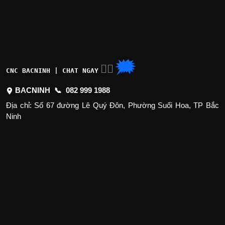
🗯
👉🏽
CNC BACNINH | CHAT NGAY
BACNINH 📞
082 999 1988
Địa chỉ: Số 67 đường Lê Quý Đôn, Phường Suối Hoa, TP Bắc
Ninh