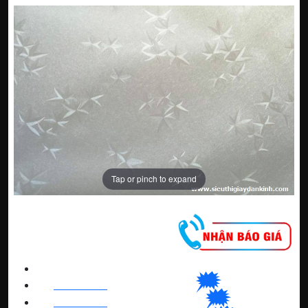
Tap or pinch to expand
CNC WINDOW FILM
🗯
👉🏽
HN
:
0963 64 1988
| C
hat
với Hanoi
🗯
👉🏽
BN
:
082 999 1988
| Chat với Bacninh