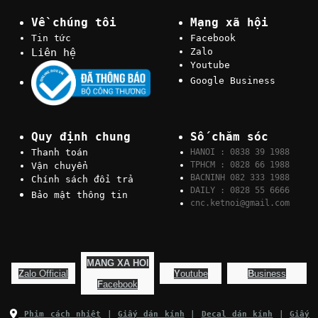
Về chúng tôi
Mạng xã hội
Tin tức
Facebook
Liên hệ
Zalo
Youtube
Google Business
Quy định chung
Số chăm sóc
Thanh toán
HANOI : 0838 39 1988
TPHCM : 0828 66 1988
Vận chuyển
BACNINH 082 333 1988
Chính sách đổi trả
DAILY : 0828 55 6666
Bảo mật thông tin
cnc.ketnoi@gmail.com
MANG XA HOI
Z
alo Official
Y
outube
B
usiness
F
acebook
Phim cách nhiệt
|
Giấy dán kính
|
Decal dán kính
|
Giấy