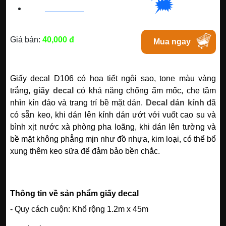
🗯
👉🏽
HC
M
:
0828 99 1988
|
Chat với Tphcm
Giá bán:
40,000 đ
Mua ngay
Giấy decal D106 có họa tiết ngôi sao, tone màu vàng
trắng,
giấy decal
có khả năng chống ẩm mốc, che tầm
nhìn kín đáo và trang trí bề mặt dán.
Decal dán kính
đã
có sẵn keo, khi dán lên kính dán ướt với vuốt cao su và
bình xịt nước xà phòng pha loãng, khi dán lên tường và
bề mặt không phẳng mịn như đồ nhựa, kim loại, có thể bổ
xung thêm keo sữa để đảm bảo bền chắc.
Thông tin về sản phẩm giấy decal
- Quy cách cuộn: Khổ rộng 1.2m x 45m