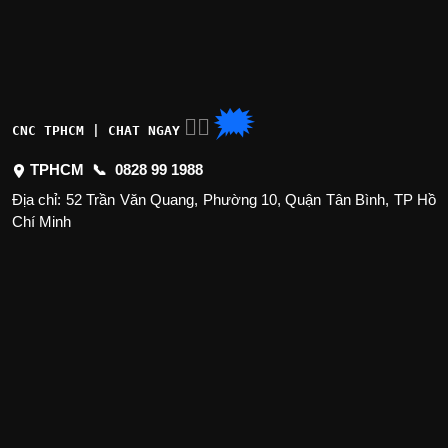
🗯
👉🏽
CNC TPHCM | CHAT NGAY
TPHCM 📞
0828 99 1988
Địa chỉ: 52 Trần Văn Quang, Phường 10, Quận Tân Bình, TP Hồ
Chí Minh