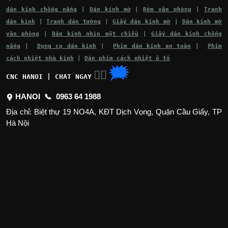
dán kính chống nắng
|
Dán kính mờ
|
Rèm văn phòng
|
Tranh
dán kính
|
Tranh dán tường
|
Giấy dán kính mờ
|
Dán kính mờ
văn phòng
|
Dán kính nhìn một chiều
|
Giấy dán kính chống
nắng
|
Dụng cụ dán kính
|
Phim dán kính an toàn
|
Phim
cách nhiệt nhà kính
|
Dán phim cách nhiệt ô tô
🗯
👉🏽
CNC HANOI | CHAT NGAY
HANOI 📞
0963 64 1988
Địa chỉ: Biệt thự 19 NO4A, KĐT Dịch Vọng, Quận Cầu Giấy, TP
Hà Nội