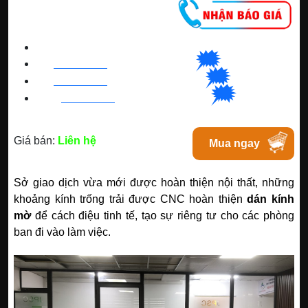
CNC WINDOW FILM
🗯
👉🏽
HN
:
0963 64 1988
| C
hat
với Hanoi
🗯
👉🏽
BN
:
082 999 1988
| Chat với Bacninh
🗯
👉🏽
HC
M
:
0828 99 1988
|
Chat với Tphcm
Giá bán:
Liên hệ
Mua ngay
Sở giao dịch vừa mới được hoàn thiện nội thất, những
khoảng kính trống trải được CNC hoàn thiện
dán kính
mờ
để cách điệu tinh tế, tạo sự riêng tư cho các phòng
ban đi vào làm việc.