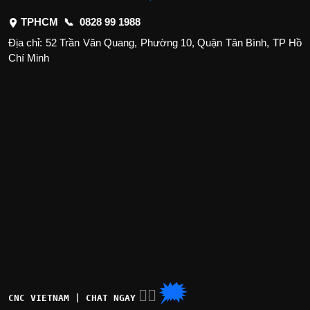
TPHCM 📞
0828 99 1988
Địa chỉ: 52 Trần Văn Quang, Phường 10, Quận Tân Bình, TP Hồ
Chí Minh
🗯
👉🏽
CNC VIETNAM | CHAT NGAY