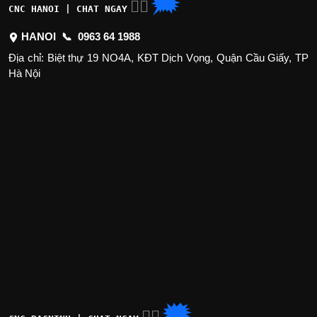
🗯
👉🏽
CNC HANOI | CHAT NGAY
HANOI 📞
0963 64 1988
Địa chỉ: Biệt thự 19 NO4A, KĐT Dịch Vọng, Quận Cầu Giấy, TP
Hà Nội
🗯
👉🏽