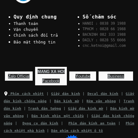
Quy định chung
Số chăm sóc
Thanh toán
HANOI : 0838 39 1988
TPHCM : 0828 66 1988
Vận chuyển
BACNINH 082 333 1988
Chính sách đổi trả
DAILY : 0828 55 6666
Bảo mật thông tin
cnc.ketnoi@gmail.com
MANG XA HOI
Z
alo Official
Y
outube
B
usiness
F
acebook
Phim cách nhiệt
|
Giấy dán kính
|
Decal dán kính
|
Giấy
dán kính chống nắng
|
Dán kính mờ
|
Rèm văn phòng
|
Tranh
dán kính
|
Tranh dán tường
|
Giấy dán kính mờ
|
Dán kính mờ
văn phòng
|
Dán kính nhìn một chiều
|
Giấy dán kính chống
nắng
|
Dụng cụ dán kính
|
Phim dán kính an toàn
|
Phim
cách nhiệt nhà kính
|
Dán phim cách nhiệt ô tô