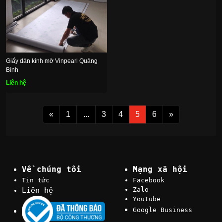
Giấy dán kính mờ Vinpearl Quảng
Bình
Liên hệ
«
1
...
3
4
5
6
»
Về chúng tôi
Mạng xã hội
Tin tức
Facebook
Liên hệ
Zalo
Youtube
Google Business