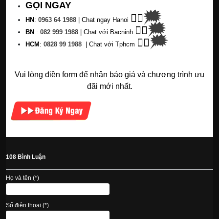
GỌI NGAY
🗯
👉🏽
HN
:
0963 64 1988
| C
hat ngay Hanoi
🗯
👉🏽
BN
:
082 999 1988
| Chat với Bacninh
🗯
👉🏽
HC
M
:
0828 99 1988
|
Chat với Tphcm
Vui lòng điền form để nhận báo giá và chương trình ưu
đãi mới nhất.
108 Bình Luận
Họ và tên (*)
Số điện thoại (*)