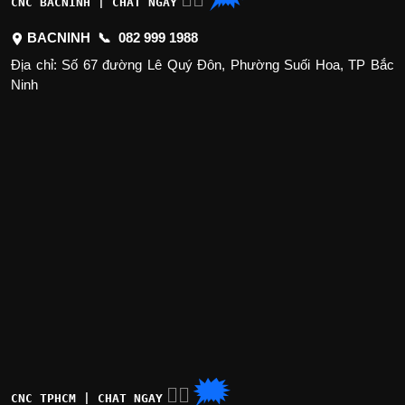
CNC BACNINH | CHAT NGAY
BACNINH 📞
082 999 1988
Địa chỉ: Số 67 đường Lê Quý Đôn, Phường Suối Hoa, TP Bắc
Ninh
🗯
👉🏽
CNC TPHCM | CHAT NGAY