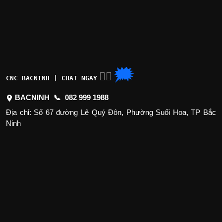
🗯
👉🏽
CNC BACNINH | CHAT NGAY
BACNINH 📞
082 999 1988
Địa chỉ: Số 67 đường Lê Quý Đôn, Phường Suối Hoa, TP Bắc
Ninh