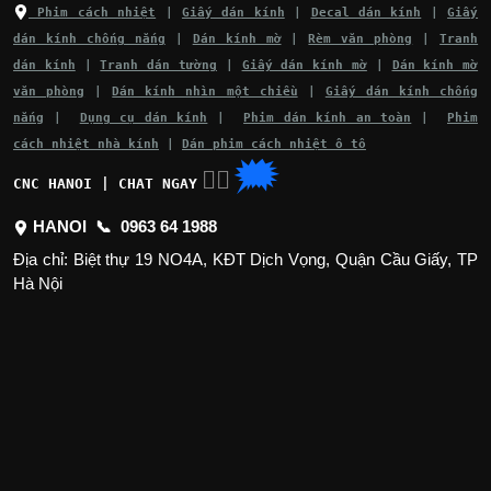
Phim cách nhiệt
|
Giấy dán kính
|
Decal dán kính
|
Giấy
dán kính chống nắng
|
Dán kính mờ
|
Rèm văn phòng
|
Tranh
dán kính
|
Tranh dán tường
|
Giấy dán kính mờ
|
Dán kính mờ
văn phòng
|
Dán kính nhìn một chiều
|
Giấy dán kính chống
nắng
|
Dụng cụ dán kính
|
Phim dán kính an toàn
|
Phim
cách nhiệt nhà kính
|
Dán phim cách nhiệt ô tô
🗯
👉🏽
CNC HANOI | CHAT NGAY
HANOI 📞
0963 64 1988
Địa chỉ: Biệt thự 19 NO4A, KĐT Dịch Vọng, Quận Cầu Giấy, TP
Hà Nội