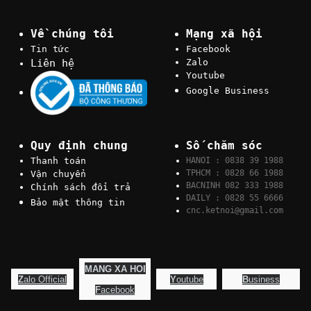
Về chúng tôi
Mạng xã hội
Tin tức
Facebook
Liên hệ
Zalo
Youtube
Google Business
Quy định chung
Số chăm sóc
Thanh toán
HANOI : 0838 39 1988
TPHCM : 0828 66 1988
Vận chuyển
BACNINH 082 333 1988
Chính sách đổi trả
DAILY : 0828 55 6666
Bảo mật thông tin
cnc.ketnoi@gmail.com
MANG XA HOI
Z
alo Official
Y
outube
B
usiness
F
acebook