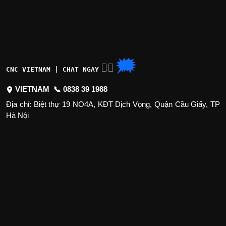
🗯
👉🏽
CNC VIETNAM | CHAT NGAY
VIETNAM 📞
0838 39 1988
Địa chỉ: Biệt thự 19 NO4A, KĐT Dịch Vọng, Quận Cầu Giấy, TP
Hà Nội