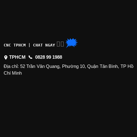
🗯
👉🏽
CNC TPHCM | CHAT NGAY
TPHCM 📞
0828 99 1988
Địa chỉ: 52 Trần Văn Quang, Phường 10, Quận Tân Bình, TP Hồ
Chí Minh