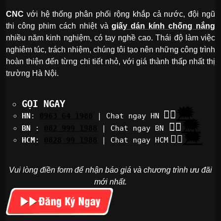
CNC
với hệ thống phân phối rộng khắp cả nước, đội ngũ
thi công phim cách nhiệt và
giấy dán kính chống nắng
nhiều năm kinh nghiệm, có tay nghề cao. Thái độ làm việc
nghiêm túc, trách nhiệm, chúng tôi tạo nên những công trình
hoàn thiện đến từng chi tiết nhỏ, với giá thành thấp nhất thị
trường Hà Nội.
GỌI NGAY
🗯
👉🏽
HN
:
0963 64 1988
| Chat
ngay HN
🗯
👉🏽
BN
:
082 999 1988
| Chat ngay BN
🗯
👉🏽
HCM
:
0828 99 1988
| Chat ngay HCM
Vui lòng điền form để nhận báo giá và chương trình ưu đãi
mới nhất.