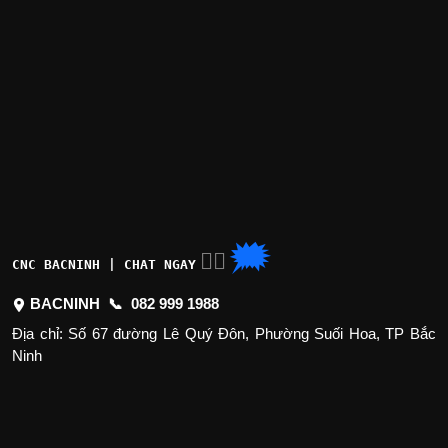
🗯
👉🏽
CNC BACNINH | CHAT NGAY
BACNINH 📞
082 999 1988
Địa chỉ: Số 67 đường Lê Quý Đôn, Phường Suối Hoa, TP Bắc
Ninh