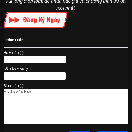
Vui lòng điền form để nhận báo giá và chương trình ưu đãi
mới nhất.
0 Bình Luận
Họ và tên (*)
Số điện thoại (*)
Bình luận (*)