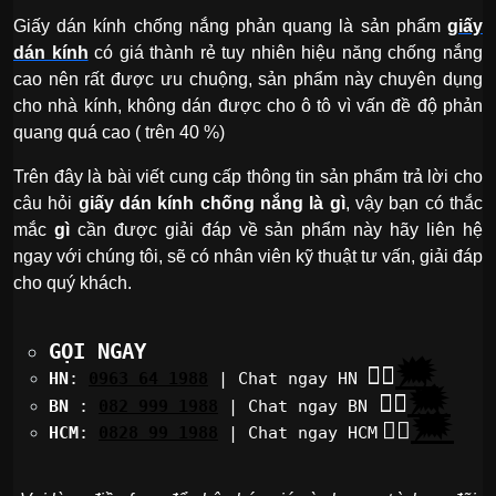
Giấy dán kính chống nắng phản quang là sản phẩm
giấy
dán kính
có giá thành rẻ tuy nhiên hiệu năng chống nắng
cao nên rất được ưu chuộng, sản phẩm này chuyên dụng
cho nhà kính, không dán được cho ô tô vì vấn đề độ phản
quang quá cao ( trên 40 %)
Trên đây là bài viết cung cấp thông tin sản phẩm trả lời cho
câu hỏi
giấy dán kính chống nắng là gì
, vậy bạn có thắc
mắc
gì
cần được giải đáp về sản phẩm này hãy liên hệ
ngay với chúng tôi, sẽ có nhân viên kỹ thuật tư vấn, giải đáp
cho quý khách.
GỌI NGAY
🗯
👉🏽
HN
:
0963 64 1988
| Chat
ngay HN
🗯
👉🏽
BN
:
082 999 1988
| Chat ngay BN
🗯
👉🏽
HCM
:
0828 99 1988
| Chat ngay HCM