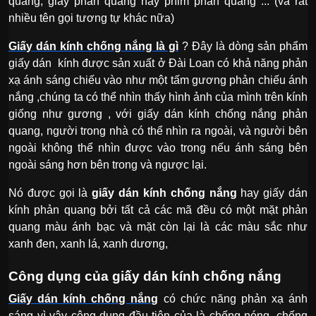
quang, giấy phản quang hay phim phản quang ... (và rất
nhiều tên gọi tương tự khác nữa)
Giấy dán kính chống nắng là gì
? Đây là dòng sản phẩm
giấy dán kính được sản xuất ở Đài Loan có khả năng phản
xạ ánh sáng chiếu vào như một tấm gương phản chiếu ánh
nắng ,chúng ta có thể nhìn thấy hình ảnh của mình trên kính
giống như gương , với giấy dán kính chống nắng phản
quang, người trong nhà có thể nhìn ra ngoài, và người bên
ngoài không thể nhìn được vào trong nếu ánh sáng bên
ngoài sáng hơn bên trong và ngược lại.
Nó được gọi là
giấy dán kính chống nắng
hay giấy dán
kính phản quang bởi tất cả các mã đều có một mặt phản
quang màu ánh bạc và mặt còn lại là các màu sắc như
xanh đen, xanh lá, xanh dương,
Công dụng của giấy dán kính chống nắng
Giấy dán kính chống nắng
có chức năng phản xạ ánh
sáng vì vậy công dụng đầu tiên của là chống nóng ,chống