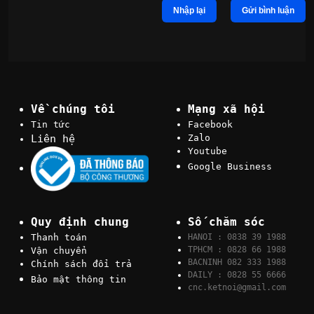
Nhập lại
Gửi bình luận
Về chúng tôi
Mạng xã hội
Tin tức
Facebook
Liên hệ
Zalo
Youtube
Google Business
Quy định chung
Số chăm sóc
Thanh toán
HANOI : 0838 39 1988
TPHCM : 0828 66 1988
Vận chuyển
BACNINH 082 333 1988
Chính sách đổi trả
DAILY : 0828 55 6666
Bảo mật thông tin
cnc.ketnoi@gmail.com