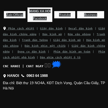
MANG XA HOI
Z
alo Official
Y
outube
B
usiness
F
acebook
Phim cách nhiệt
|
Giấy dán kính
|
Decal dán kính
|
Giấy
dán kính chống nắng
|
Dán kính mờ
|
Rèm văn phòng
|
Tranh
dán kính
|
Tranh dán tường
|
Giấy dán kính mờ
|
Dán kính mờ
văn phòng
|
Dán kính nhìn một chiều
|
Giấy dán kính chống
nắng
|
Dụng cụ dán kính
|
Phim dán kính an toàn
|
Phim
cách nhiệt nhà kính
|
Dán phim cách nhiệt ô tô
🗯
👉🏽
CNC HANOI | CHAT NGAY
HANOI 📞
0963 64 1988
Địa chỉ: Biệt thự 19 NO4A, KĐT Dịch Vọng, Quận Cầu Giấy, TP
Hà Nội