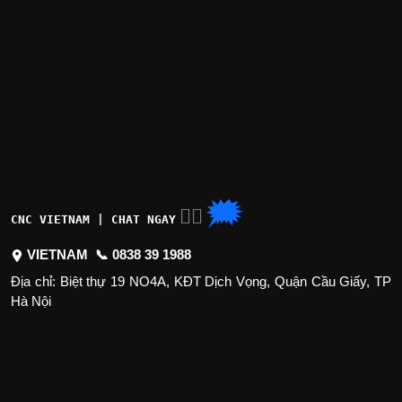
🗯
👉🏽
CNC VIETNAM | CHAT NGAY
VIETNAM 📞
0838 39 1988
Địa chỉ: Biệt thự 19 NO4A, KĐT Dịch Vọng, Quận Cầu Giấy, TP
Hà Nội