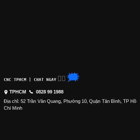
🗯
👉🏽
CNC TPHCM | CHAT NGAY
TPHCM 📞
0828 99 1988
Địa chỉ: 52 Trần Văn Quang, Phường 10, Quận Tân Bình, TP Hồ
Chí Minh