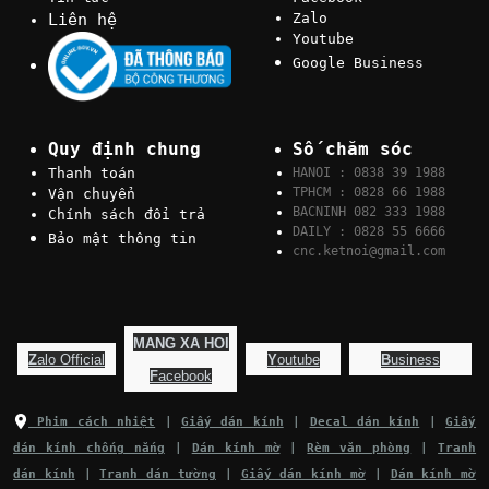
Liên hệ
Zalo
Youtube
Google Business
Quy định chung
Số chăm sóc
Thanh toán
HANOI : 0838 39 1988
TPHCM : 0828 66 1988
Vận chuyển
BACNINH 082 333 1988
Chính sách đổi trả
DAILY : 0828 55 6666
Bảo mật thông tin
cnc.ketnoi@gmail.com
MANG XA HOI
Z
alo Official
Y
outube
B
usiness
F
acebook
Phim cách nhiệt
|
Giấy dán kính
|
Decal dán kính
|
Giấy
dán kính chống nắng
|
Dán kính mờ
|
Rèm văn phòng
|
Tranh
dán kính
|
Tranh dán tường
|
Giấy dán kính mờ
|
Dán kính mờ