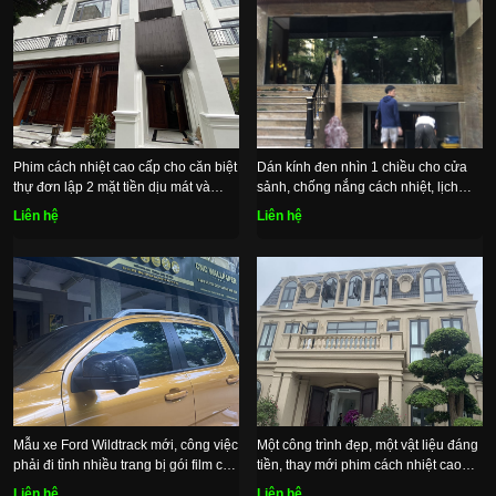
Phim cách nhiệt cao cấp cho căn biệt
Dán kính đen nhìn 1 chiều cho cửa
thự đơn lập 2 mặt tiền dịu mát và
sảnh, chống nắng cách nhiệt, lịch
riêng
lãm riêng tư
Liên hệ
Liên hệ
Mẫu xe Ford Wildtrack mới, công việc
Một công trình đẹp, một vật liệu đáng
phải đi tỉnh nhiều trang bị gói film cao
tiền, thay mới phim cách nhiệt cao
cấp
cấp
Liên hệ
Liên hệ