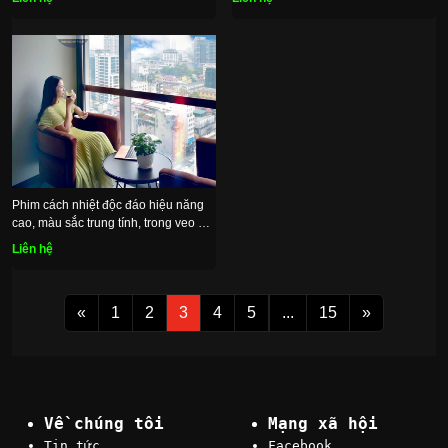
Phim cách nhiệt độc đáo hiệu năng
cao, màu sắc trung tính, trong veo dịu
mát
Liên hệ
«
1
2
3
4
5
...
15
»
Về chúng tôi
Mạng xã hội
Tin tức
Facebook