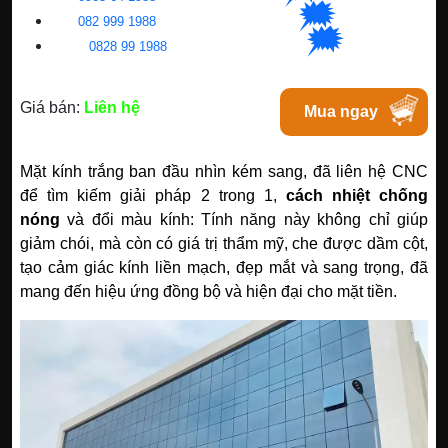
🗯
👉🏽
BN
:
082 999 1988
| Chat với Bacninh
🗯
👉🏽
HC
M
:
0828 99 1988
|
Chat với Tphcm
Giá bán:
Liên hệ
Mua ngay
Mặt kính trắng ban đầu nhìn kém sang, đã liên hệ CNC
để tìm kiếm giải pháp 2 trong 1,
cách nhiệt chống
nóng
và đổi màu kính: Tính năng này không chỉ giúp
giảm chói, mà còn có giá trị thẩm mỹ, che được dầm cột,
tạo cảm giác kính liền mạch, đẹp mắt và sang trọng, đã
mang đến hiệu ứng đồng bộ và hiện đại cho mặt tiền.