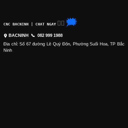
🗯
👉🏽
CNC BACNINH | CHAT NGAY
BACNINH 📞
082 999 1988
Địa chỉ: Số 67 đường Lê Quý Đôn, Phường Suối Hoa, TP Bắc
Ninh