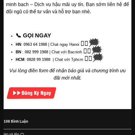
minh bạch – Dịch vụ hậu mãi uy tín. Bạn sớm liên hệ để
đội ngũ có thể tư vấn và hỗ trợ bạn nhé.
📞 GỌI NGAY
🗯
👉🏽
HN
:
0963 64 1988
| C
hat ngay Hanoi
🗯
👉🏽
BN
:
082 999 1988
| Chat với Bacninh
🗯
👉🏽
HC
M
:
0828 99 1988
|
Chat với Tphcm
Vui lòng điền form để nhận báo giá và chương trình ưu
đãi mới nhất.
108 Bình Luận
Họ và tên (*)