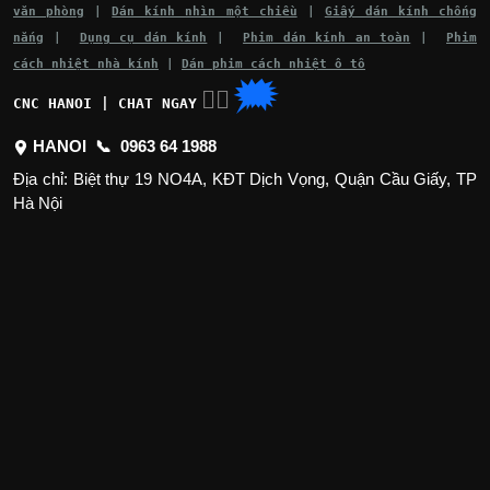
văn phòng
|
Dán kính nhìn một chiều
|
Giấy dán kính chống
nắng
|
Dụng cụ dán kính
|
Phim dán kính an toàn
|
Phim
cách nhiệt nhà kính
|
Dán phim cách nhiệt ô tô
🗯
👉🏽
CNC HANOI | CHAT NGAY
HANOI 📞
0963 64 1988
Địa chỉ: Biệt thự 19 NO4A, KĐT Dịch Vọng, Quận Cầu Giấy, TP
Hà Nội