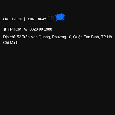
🗯
👉🏽
CNC TPHCM | CHAT NGAY
TPHCM 📞
0828 99 1988
Địa chỉ: 52 Trần Văn Quang, Phường 10, Quận Tân Bình, TP Hồ
Chí Minh