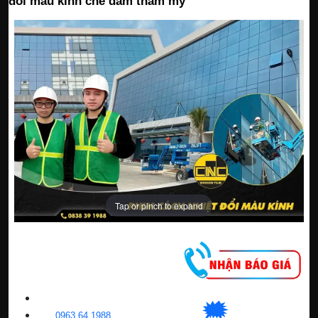
đổi màu kính che dầm thẩm mỹ
Tap or pinch to expand
CNC WINDOW FILM
🗯
👉🏽
HN
:
0963 64 1988
| C
hat
với Hanoi