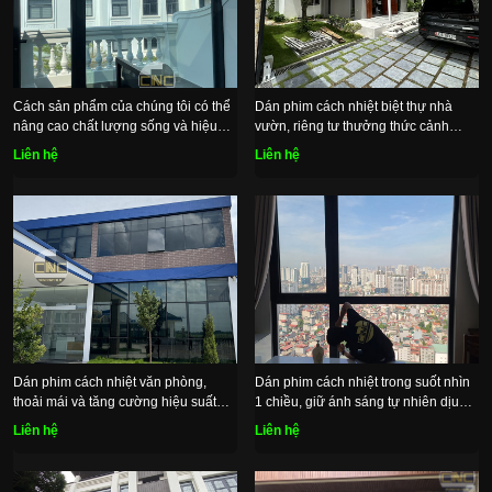
Cách sản phẩm của chúng tôi có thể
Dán phim cách nhiệt biệt thự nhà
nâng cao chất lượng sống và hiệu
vườn, riêng tư thưởng thức cảnh
suất làm việc của bạn.
quan, tận hưởng không gian sống
Liên hệ
Liên hệ
dịu mát
Dán phim cách nhiệt văn phòng,
Dán phim cách nhiệt trong suốt nhìn
thoải mái và tăng cường hiệu suất
1 chiều, giữ ánh sáng tự nhiên dịu
làm việc
mát
Liên hệ
Liên hệ