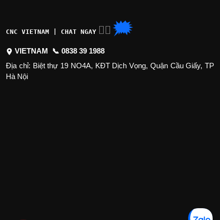
🗯
👉🏽
CNC VIETNAM | CHAT NGAY
VIETNAM 📞
0838 39 1988
Địa chỉ: Biệt thự 19 NO4A, KĐT Dịch Vọng, Quận Cầu Giấy, TP
Hà Nội